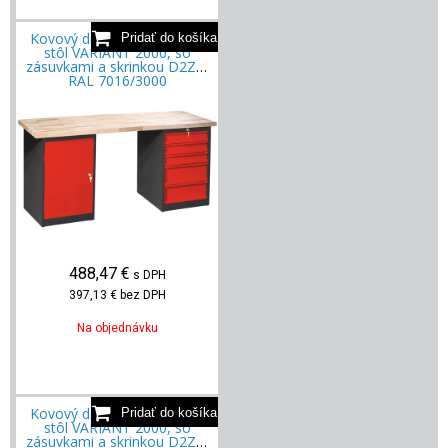
Kovový dielenský pracovný
stôl VARIANT 2000, so
zásuvkami a skrinkou D2Z5,
RAL 7016/3000
488,47
€
s DPH
397,13 €
bez DPH
Na objednávku
Kovový dielenský pracovný
stôl VARIANT 2000, so
zásuvkami a skrinkou D2Z5,