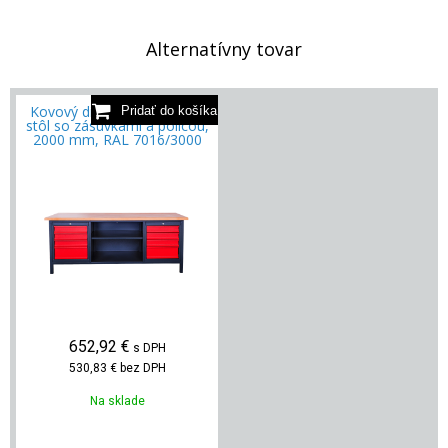
Alternatívny tovar
Kovový dielenský pracovný
stôl so zásuvkami a policou,
2000 mm, RAL 7016/3000
652,92
€
s DPH
530,83 €
bez DPH
Na sklade