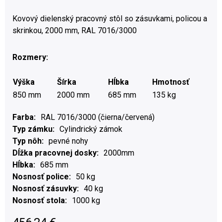
Kovový dielenský pracovný stôl so zásuvkami, policou a
skrinkou, 2000 mm, RAL 7016/3000
Rozmery:
Výška
Šírka
Hĺbka
Hmotnosť
850 mm
2000 mm
685 mm
135 kg
Farba
RAL 7016/3000 (čierna/červená)
Typ zámku
Cylindrický zámok
Typ nôh
pevné nohy
Dĺžka pracovnej dosky
2000mm
Hĺbka
685 mm
Nosnosť police
50 kg
Nosnosť zásuvky
40 kg
Nosnosť stola
1000 kg