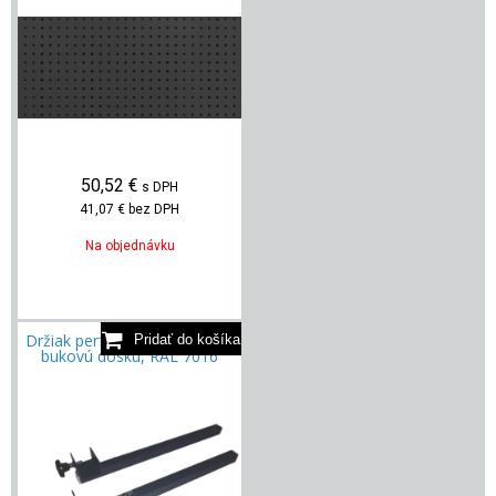
50,52
€
s DPH
41,07 €
bez DPH
Na objednávku
Držiak perforovanej steny na
bukovú dosku, RAL 7016