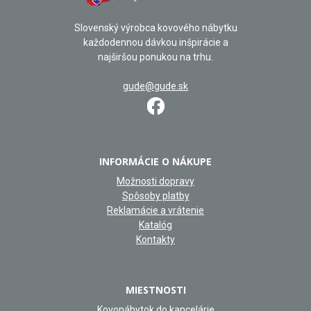
Slovenský výrobca kovového nábytku
každodennou dávkou inšpirácie a
najširšou ponukou na trhu.
gude@gude.sk
INFORMÁCIE O NÁKUPE
Možnosti dopravy
Spôsoby platby
Reklamácie a vrátenie
Katalóg
Kontakty
MIESTNOSTI
Kovonábytok do kancelárie