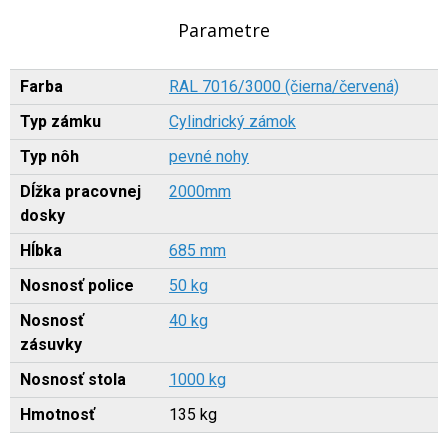
Parametre
Farba
RAL 7016/3000 (čierna/červená)
Typ zámku
Cylindrický zámok
Typ nôh
pevné nohy
Dĺžka pracovnej
2000mm
dosky
Hĺbka
685 mm
Nosnosť police
50 kg
Nosnosť
40 kg
zásuvky
Nosnosť stola
1000 kg
Hmotnosť
135 kg