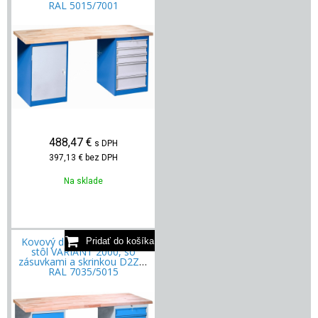
RAL 5015/7001
488,47
€
s DPH
397,13 €
bez DPH
Na sklade
Kovový dielenský pracovný
stôl VARIANT 2000, so
zásuvkami a skrinkou D2Z5,
RAL 7035/5015