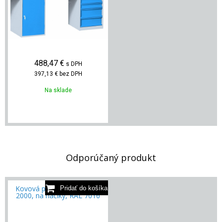
488,47
€
s DPH
397,13 €
bez DPH
Na sklade
Odporúčaný produkt
Kovová perforovaná stena
2000, na háčiky, RAL 7016