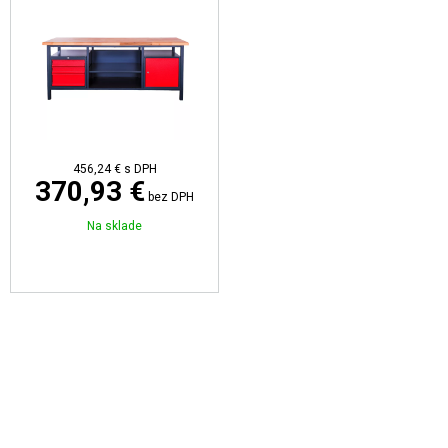
456,24 €
s DPH
370,93 €
bez DPH
Na sklade