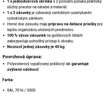
1 x jednodverová skrinka
s 2 policami ponúka praktický
úložný priestor na náradie a materiál.
1 x 3 zásuvky
je vybavený centrálnym uzamykaním
cylindrickým zámkom.
Horné dve zásuvky majú
prípravu na deliace priečky
pre
lepšiu organizáciu uložených predmetov.
100 % výsuv zásuviek
na guličkových lištách
zabezpečuje pohodlný prístup k obsahu.
Nosnosť jednej zásuvky je 40 kg
.
Povrchová úprava:
Polyesterový vypaľovaný práškový lak
garantuje
zvýšenú odolnosť
.
Farba:
RAL 7016 / 3000