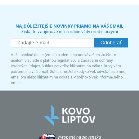
NAJDÔLEŽITEJŠIE NOVINKY PRIAMO NA VÁŠ EMAIL
Získajte zaujímavé informácie vždy medzi prvými
Odoberať
Vaše osobné údaje (email) budeme spracovávať len za týmto
účelom v súlade s platnou legislatívou a zásadami ochrany
osobných údajov. Súhlas potvrdíte kliknutím na odkaz, ktorý vám
pošleme na váš email. Súhlas môžete kedykoľvek odvolať písomne,
emailom alebo kliknutím na odkaz z ktoréhokoľvek informačného
emailu.
Vyrobené na slovensku