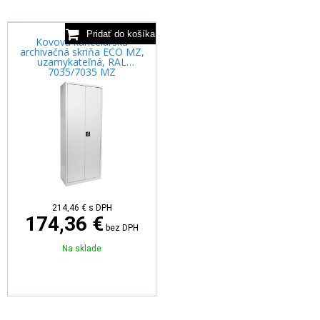
Kovová kancelárska
archivačná skriňa ECO MZ,
uzamykateľná, RAL
7035/7035 MZ
214,46 €
s DPH
174,36 €
bez DPH
Na sklade