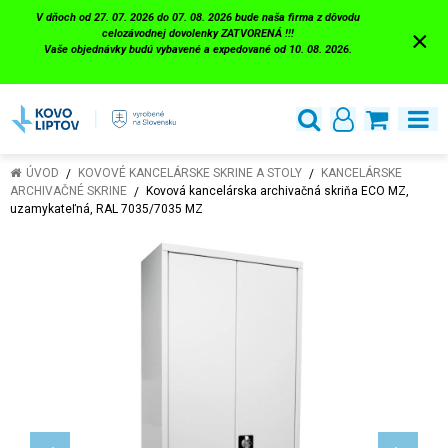
V dňoch od 27. 07. 2026 do 07. 08. 2026 bude naša firma z dôvodu
×
celozávodnej dovolenky ZATVORENÁ !!!
Vaše objednávky budú vybavené a expedované od 10. 08. 2026.
ÚVOD
KOVOVÉ KANCELÁRSKE SKRINE A STOLY
KANCELÁRSKE
ARCHIVAČNÉ SKRINE
Kovová kancelárska archivačná skriňa ECO MZ,
uzamykateľná, RAL 7035/7035 MZ