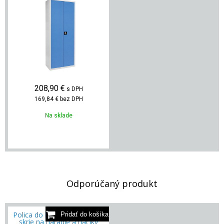
208,90
€
s DPH
169,84 €
bez DPH
Na sklade
Odporúčaný produkt
Polica do kovovej dielenskej
skrie na náradie a háčiky