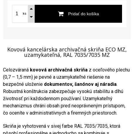
Pridať do košíka
ks
Kovová kancelárska archivačná skriňa ECO MZ,
uzamykateľná, RAL 7035/7035 MZ
Celozváraná
kovová archivačná skriňa
z oceľového plechu
(0,7 – 1,5 mm) je pevné a uzamykateľné riešenie na
bezpečné uloženie
dokumentov, šanónov aj náradia
.
Robustná konštrukcia zabezpečuje vysokú stabilitu a dlhú
životnosť pri každodennom používaní. Uzamykateľný
mechanizmus chráni obsah pred neoprávneným prístupom,
čo oceníte v administratívnych a firemných priestoroch.
Skriňa je vyhotovená v sivej farbe RAL 7035/7035, ktorá
pôsobí profesionálne a jednoducho sa kombinuje s