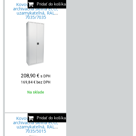
Kovová kancelárska
archivačná skriňa ECO,
uzamykateľná, RAL
7035/7035
208,90
€
s DPH
169,84 €
bez DPH
Na sklade
Kovová kancelárska
archivačná skriňa ECO,
uzamykateľná, RAL
7035/5015