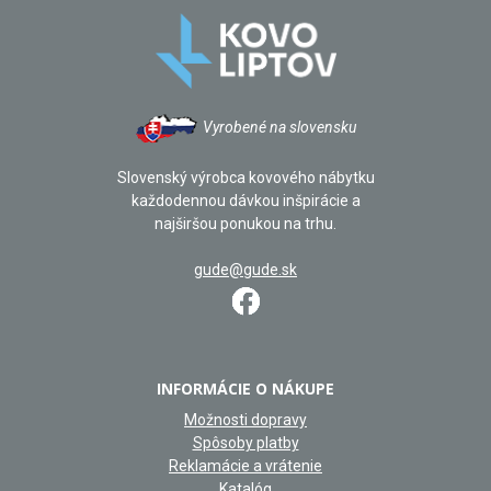
Vyrobené na slovensku
Slovenský výrobca kovového nábytku
každodennou dávkou inšpirácie a
najširšou ponukou na trhu.
gude@gude.sk
INFORMÁCIE O NÁKUPE
Možnosti dopravy
Spôsoby platby
Reklamácie a vrátenie
Katalóg