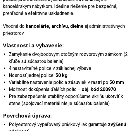
kancelárskym nábytkom. Ideálne riešenie pre bezpečné,
prehľadné a efektívne uskladnenie.
Vhodná do
kancelárie, archívu, dielne
aj administratívnych
priestorov.
Vlastnosti a vybavenie:
Zamykanie dvojbodovým otočným rozvorovým zámkom (2
kľúče sú súčasťou balenia)
4 nastaviteľné police v základnej výbave
Nosnosť jednej police:
50 kg
Variabilné nastavenie políc a zásuviek v rastri po
50 mm
Možnosť dokúpenia ďalších políc –
obj. kód 200970
Pre zabezpečenie stability odporúčame skriňu ukotviť k
stene (spojovací materiál nie je súčasťou balenia).
Povrchová úprava:
Polyesterový vypaľovaný práškový lak garantuje
zvýšenú