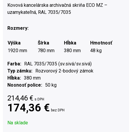
Kovová kancelárska archivačná skriňa ECO MZ –
uzamykateľná, RAL 7035/7035
Rozmery:
Výška
Šírka
Hĺbka
Hmotnosť
1920 mm
780 mm
380 mm
48 kg
Farba
RAL 7035/7035 (sv.sivá/sv.sivá)
Typ zámku
Rozvorový 2-bodový zámok
Hĺbka
380 mm
Nosnosť police
50 kg
214,46
€
s DPH
174,36 €
bez DPH
Na sklade