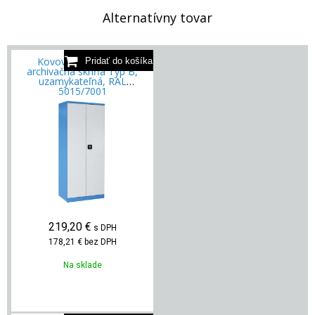
Alternatívny tovar
Kovová kancelárska
archivačná skriňa Typ B,
uzamykateľná, RAL
5015/7001
219,20
€
s DPH
178,21 €
bez DPH
Na sklade