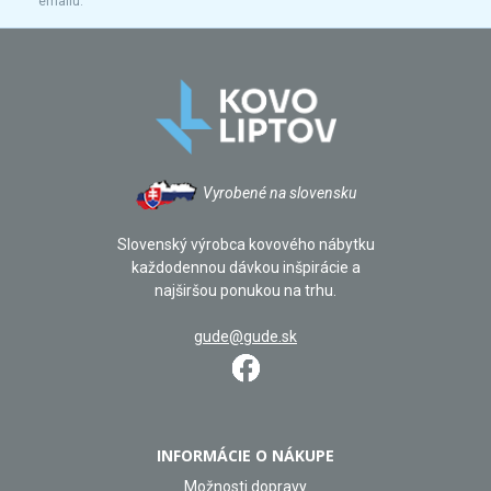
emailu.
Vyrobené na slovensku
Slovenský výrobca kovového nábytku
každodennou dávkou inšpirácie a
najširšou ponukou na trhu.
gude@gude.sk
INFORMÁCIE O NÁKUPE
Možnosti dopravy