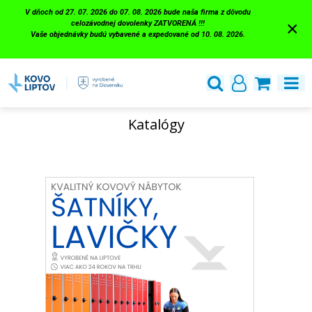
V dňoch od 27. 07. 2026 do 07. 08. 2026 bude naša firma z dôvodu
×
celozávodnej dovolenky ZATVORENÁ !!!
Vaše objednávky budú vybavené a expedované od 10. 08. 2026.
Katalógy