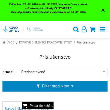
V dňoch od 27. 07. 2026 do 07. 08. 2026 bude naša firma z dôvodu
×
celozávodnej dovolenky ZATVORENÁ !!!
Vaše objednávky budú vybavené a expedované od 10. 08. 2026.
ÚVOD
KOVOVÉ DIELENSKÉ PRACOVNÉ STOLY
Príslušenstvo
Príslušenstvo
Prednastavené
Zoradiť:
Filter produktov
Buková škárovka na pracovný