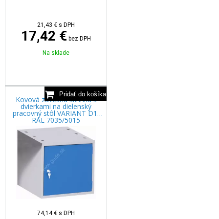
21,43
€
s DPH
17,42 €
bez DPH
Na sklade
Kovová závesná skrinka s
dvierkami na dielenský
pracovný stôl VARIANT D1,
RAL 7035/5015
74,14
€
s DPH