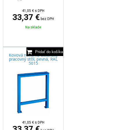
41,05
€
s DPH
33,37 €
bez DPH
Na sklade
Kovová noha na dielenský
pracovný stôl, pevná, RAL
5015
41,05
€
s DPH
33,37 €