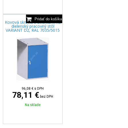
Kovová skrinka s dvierkami na
dielenský pracovný stôl
VARIANT D2, RAL 7035/5015
96,08
€
s DPH
78,11 €
bez DPH
Na sklade