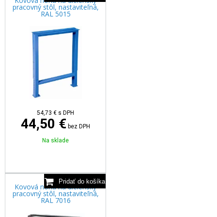
Kovová noha na dielenský
pracovný stôl, nastaviteľná,
RAL 5015
54,73
€
s DPH
44,50 €
bez DPH
Na sklade
Kovová noha na dielenský
pracovný stôl, nastaviteľná,
RAL 7016