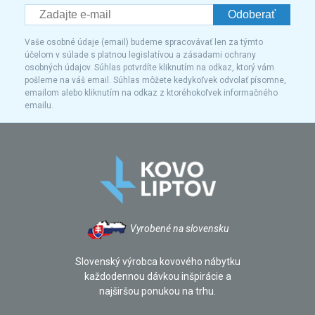
Odoberať
Vaše osobné údaje (email) budeme spracovávať len za týmto
účelom v súlade s platnou legislatívou a zásadami ochrany
osobných údajov. Súhlas potvrdíte kliknutím na odkaz, ktorý vám
pošleme na váš email. Súhlas môžete kedykoľvek odvolať písomne,
emailom alebo kliknutím na odkaz z ktoréhokoľvek informačného
emailu.
Vyrobené na slovensku
Slovenský výrobca kovového nábytku
každodennou dávkou inšpirácie a
najširšou ponukou na trhu.