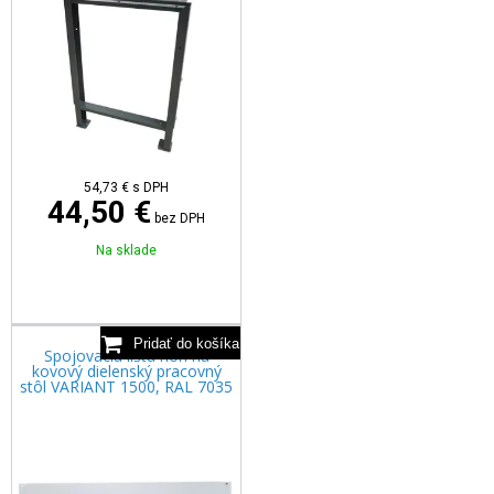
54,73
€
s DPH
44,50 €
bez DPH
Na sklade
Spojovacia lišta nôh na
kovový dielenský pracovný
stôl VARIANT 1500, RAL 7035