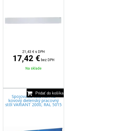
21,43
€
s DPH
17,42 €
bez DPH
Na sklade
Spojovacia lišta nôh na
kovový dielenský pracovný
stôl VARIANT 2000, RAL 5015