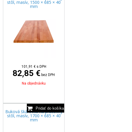
stôl, masív, 1500 × 685 × 40
mm
101,91
€
s DPH
82,85 €
bez DPH
Na objednávku
Buková škárovka na pracovný
stôl, masív, 1700 × 685 × 40
mm