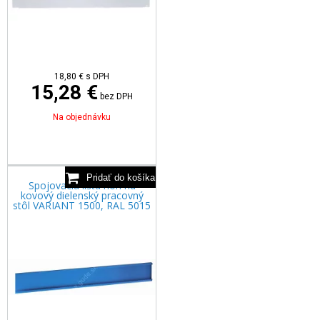
18,80
€
s DPH
15,28 €
bez DPH
Na objednávku
Spojovacia lišta nôh na
kovový dielenský pracovný
stôl VARIANT 1500, RAL 5015