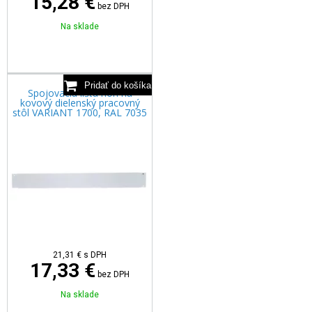
15,28 €
bez DPH
Na sklade
Spojovacia lišta nôh na
kovový dielenský pracovný
stôl VARIANT 1700, RAL 7035
21,31
€
s DPH
17,33 €
bez DPH
Na sklade