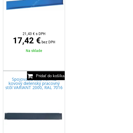
21,43
€
s DPH
17,42 €
bez DPH
Na sklade
Spojovacia lišta nôh na
kovový dielenský pracovný
stôl VARIANT 2000, RAL 7016