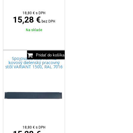
18,80
€
s DPH
15,28 €
bez DPH
Na sklade
Spojovacia lišta nôh na
kovový dielenský pracovný
stôl VARIANT 1500, RAL 7016
18,80
€
s DPH