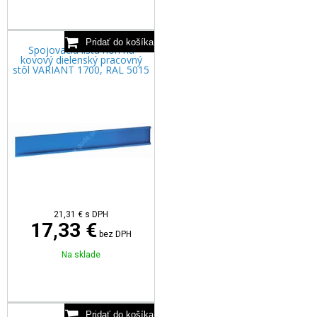
Spojovacia lišta nôh na
kovový dielenský pracovný
stôl VARIANT 1700, RAL 5015
21,31
€
s DPH
17,33 €
bez DPH
Na sklade