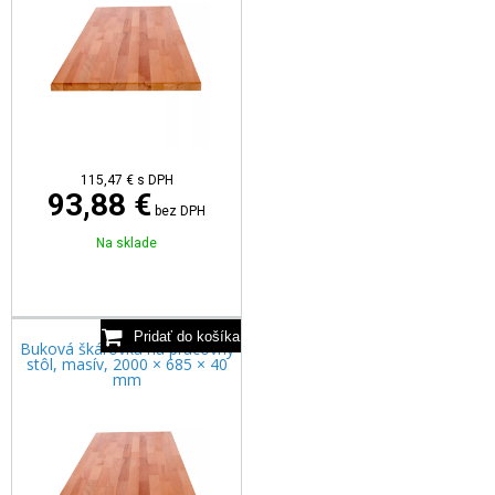
115,47
€
s DPH
93,88 €
bez DPH
Na sklade
Buková škárovka na pracovný
stôl, masív, 2000 × 685 × 40
mm