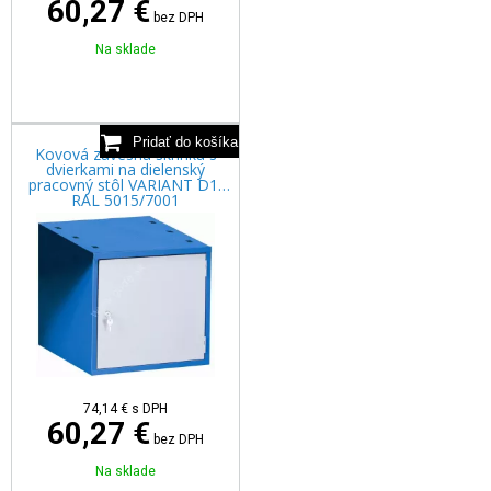
60,27 €
bez DPH
Na sklade
Kovová závesná skrinka s
dvierkami na dielenský
pracovný stôl VARIANT D1,
RAL 5015/7001
74,14
€
s DPH
60,27 €
bez DPH
Na sklade