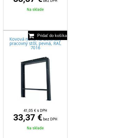
bez DPH
Na sklade
Kovová noha na dielenský
pracovný stôl, pevná, RAL
7016
41,05
€
s DPH
33,37 €
bez DPH
Na sklade