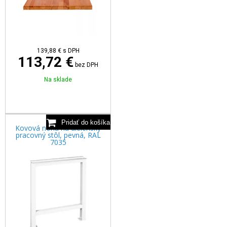
139,88
€
s DPH
113,72 €
bez DPH
Na sklade
Kovová noha na dielenský
pracovný stôl, pevná, RAL
7035