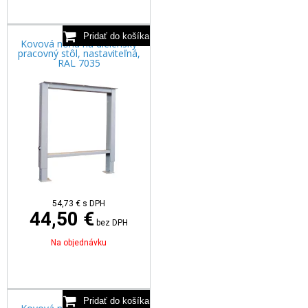
Kovová noha na dielenský
pracovný stôl, nastaviteľná,
RAL 7035
54,73
€
s DPH
44,50 €
bez DPH
Na objednávku