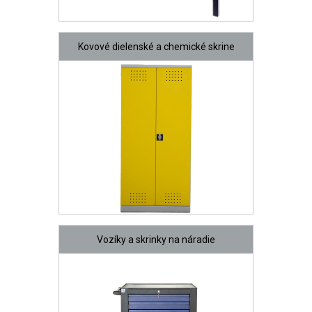
Kovové dielenské a chemické skrine
Vozíky a skrinky na náradie