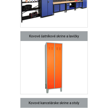
Kovové šatníkové skrine a lavičky
Kovové kancelárske skrine a stoly