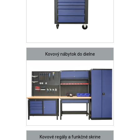
Kovový nábytok do dielne
Kovové regály a funkčné skrine