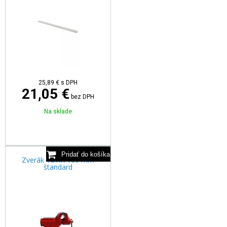
25,89
€
s DPH
21,05 €
bez DPH
Na sklade
Zverák YORK 100 mm
štandard