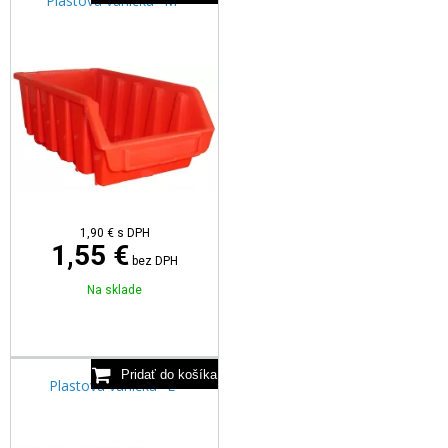
Plastová vanička "M"
1,90
€
s DPH
1,55 €
bez DPH
Na sklade
Plastová vanička "L"