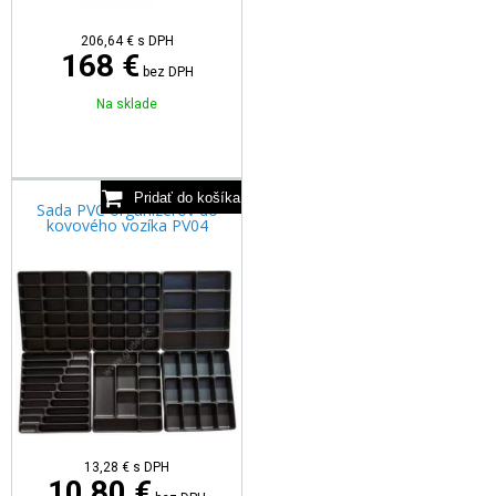
206,64
€
s DPH
168 €
bez DPH
Na sklade
Sada PVC organizérov do
kovového vozíka PV04
13,28
€
s DPH
10,80 €