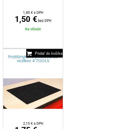
1,85
€
s DPH
1,50 €
bez DPH
Na sklade
Protišmyková podložka do
vozíkov 4 TOOLS
2,15
€
s DPH