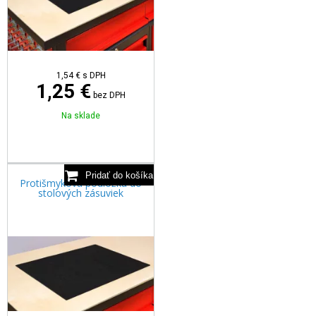
1,54
€
s DPH
1,25 €
bez DPH
Na sklade
Protišmyková podložka do
stolových zásuviek