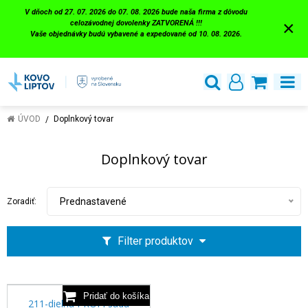
V dňoch od 27. 07. 2026 do 07. 08. 2026 bude naša firma z dôvodu
×
celozávodnej dovolenky ZATVORENÁ !!!
Vaše objednávky budú vybavené a expedované od 10. 08. 2026.
ÚVOD
Doplnkový tovar
Doplnkový tovar
Prednastavené
Zoradiť:
Filter produktov
211-dielna PROFI sada