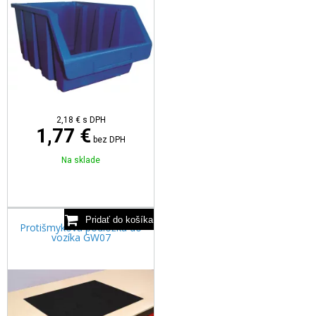
2,18
€
s DPH
1,77 €
bez DPH
Na sklade
Protišmyková podložka do
vozíka GW07