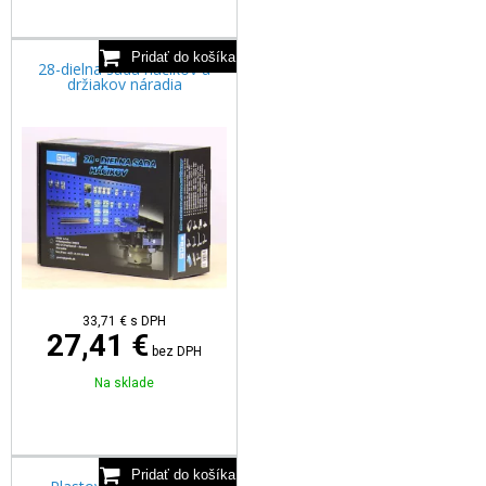
28-dielna sada háčikov a
držiakov náradia
33,71
€
s DPH
27,41 €
bez DPH
Na sklade