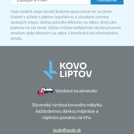
Vaše osobné údaje (email) budeme spracovávať len za týmto
účelom v súlade s platnou legislatívou a zásadami ochrany
osobných údajov. Súhlas potvrdíte kliknutím na odkaz, ktorý vám
pošleme na váš email. Súhlas môžete kedykoľvek odvolať písomne,
emailom alebo kliknutím na odkaz z ktoréhokoľvek informačného
emailu.
Vyrobené na slovensku
Slovenský výrobca kovového nábytku
každodennou dávkou inšpirácie a
najširšou ponukou na trhu.
gude@gude.sk