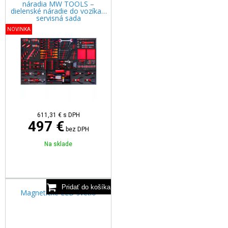
náradia MW TOOLS –
dielenské náradie do vozíka /
servisná sada
NOVINKA
611,31
€
s DPH
497 €
bez DPH
Na sklade
Magnetické LED svetlo