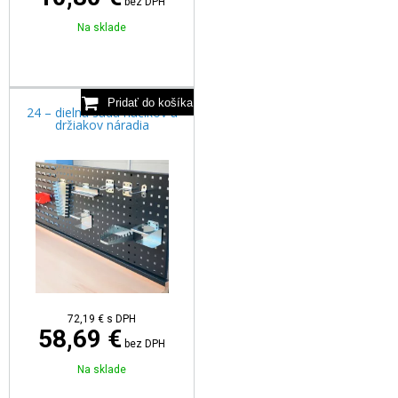
bez DPH
Na sklade
24 – dielna sada háčikov a
držiakov náradia
72,19
€
s DPH
58,69 €
bez DPH
Na sklade