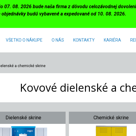
do 07. 08. 2026 bude naša firma z dôvodu celozávodnej dovole
 objednávky budú vybavené a expedované od 10. 08. 2026.
VŠETKO O NÁKUPE
O NÁS
KONTAKTY
KARIÉRA
RE
ielenské a chemické skrine
Kovové dielenské a ch
Dielenské skrine
Chemické skrine