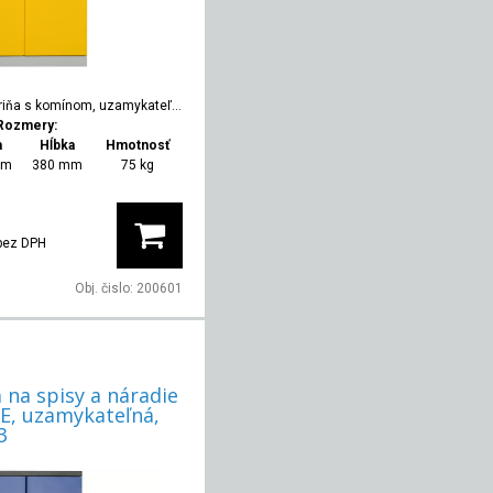
riňa s komínom, uzamykateľná, RAL 7035/1021
Rozmery:
a
Hĺbka
Hmotnosť
mm
380 mm
75 kg
bez DPH
Obj. čislo:
200601
 na spisy a náradie
, uzamykateľná,
3