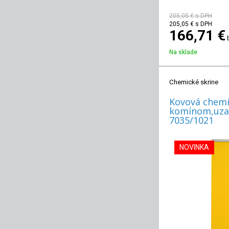
205,05 €
s DPH
205,05
€
s DPH
166,71 €
Na sklade
Chemické skrine
Kovová chemi
komínom,uza
7035/1021
NOVINKA