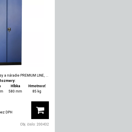
isy a náradie PREMIUM LINE, uzamykateľná, RAL 9005/5003
Rozmery:
a
Hĺbka
Hmotnosť
mm
580 mm
85 kg
bez DPH
Obj. čislo:
200432