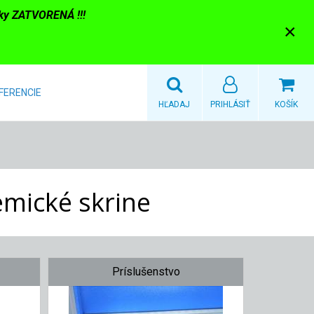
nky ZATVORENÁ !!!
×
FERENCIE
HĽADAJ
PRIHLÁSIŤ
KOŠÍK
emické skrine
Príslušenstvo