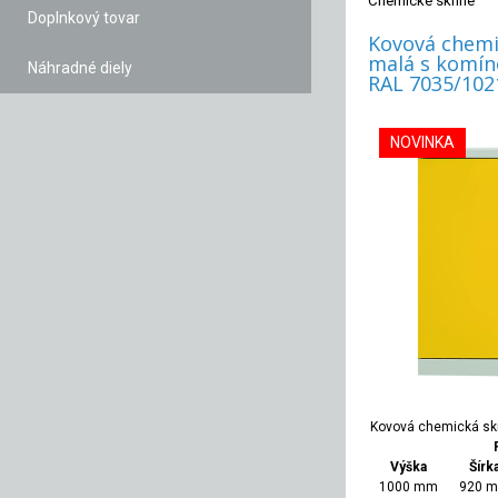
Chemické skrine
Doplnkový tovar
Kovová chemi
malá s komín
Náhradné diely
RAL 7035/102
NOVINKA
Výška
Šírk
1000 mm
920 