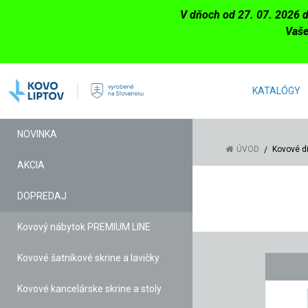
V dňoch od 27. 07. 2026 
Vaše
KATALÓGY
NOVINKA
ÚVOD
Kovové d
AKCIA
DOPREDAJ
Kovový nábytok PREMIUM LINE
Kovové šatníkové skrine a lavičky
Kovové kancelárske skrine a stoly