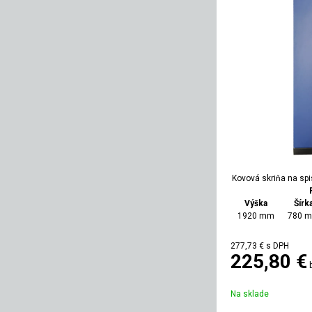
Kovová skriňa na sp
Výška
Šírk
1920 mm
780 
277,73
€
s DPH
225,80 €
Na sklade