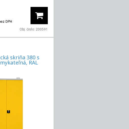
bez DPH
Obj. čislo:
200591
cká skriňa 380 s
mykateľná, RAL