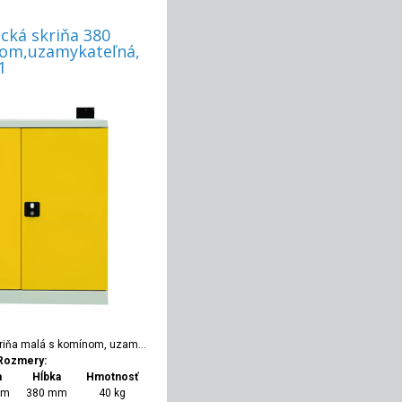
cká skriňa 380
om,uzamykateľná,
1
Kovová chemická skriňa malá s komínom, uzamykateľná, RAL 7035/1021
Rozmery:
a
Hĺbka
Hmotnosť
mm
380 mm
40 kg