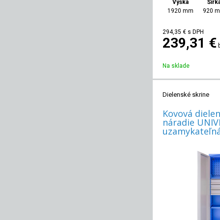
Výška
Šírk
1920 mm
920 
294,35
€
s DPH
239,31 €
Na sklade
Dielenské skrine
Kovová dielen
náradie UNIV
uzamykateľná