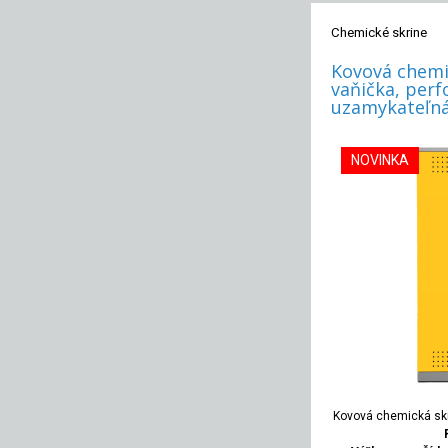
Chemické skrine
Kovová chemi
vaňička, perf
uzamykateľná
NOVINKA
Kovová chemická skr