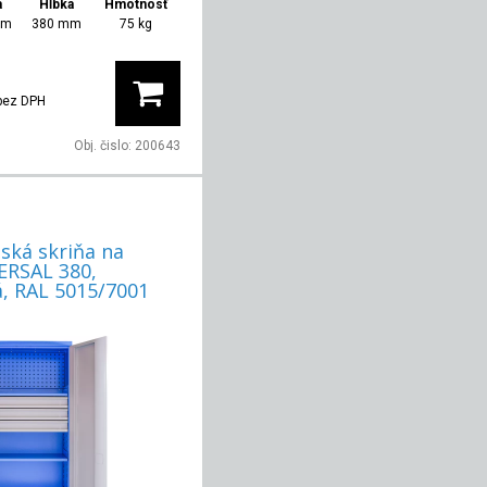
a
Hĺbka
Hmotnosť
mm
380 mm
75 kg
bez DPH
Obj. čislo:
200643
ská skriňa na
ERSAL 380,
, RAL 5015/7001