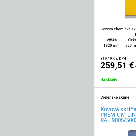
Kovová chemická sk
Výška
Šírk
1920 mm
920 
319,19
€
s DPH
259,51 €
Na sklade
Dielenské skrine
Kovová skriňa
PREMIUM LINE
RAL 9005/500