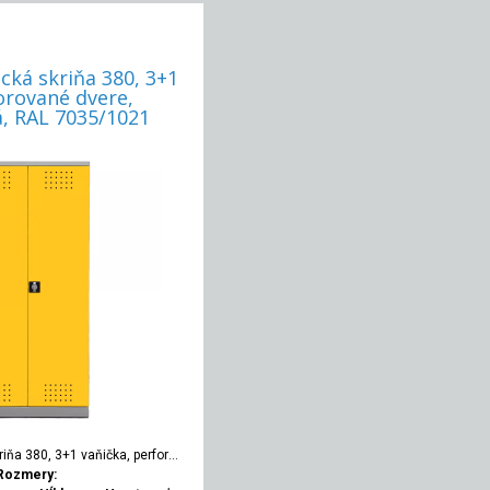
cká skriňa 380, 3+1
orované dvere,
, RAL 7035/1021
iňa 380, 3+1 vaňička, perforované dvere, uzamykateľná, RAL 7035/1021
Rozmery: