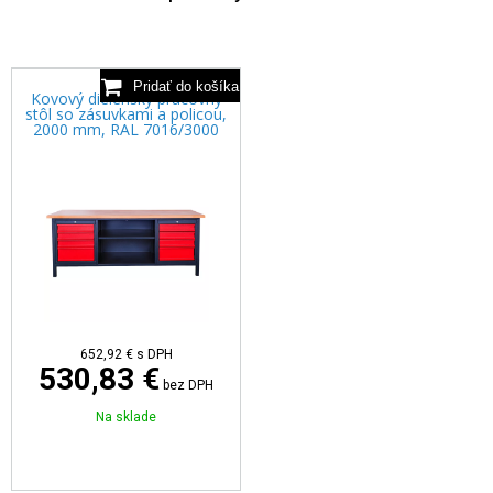
Kovový dielenský pracovný
stôl so zásuvkami a policou,
2000 mm, RAL 7016/3000
652,92 €
s DPH
530,83 €
bez DPH
Na sklade