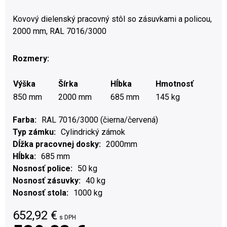
Kovový dielenský pracovný stôl so zásuvkami a policou,
2000 mm, RAL 7016/3000
Rozmery:
Výška
Šírka
Hĺbka
Hmotnosť
850 mm
2000 mm
685 mm
145 kg
Farba
RAL 7016/3000 (čierna/červená)
Typ zámku
Cylindrický zámok
Dĺžka pracovnej dosky
2000mm
Hĺbka
685 mm
Nosnosť police
50 kg
Nosnosť zásuvky
40 kg
Nosnosť stola
1000 kg
652,92
€
s DPH