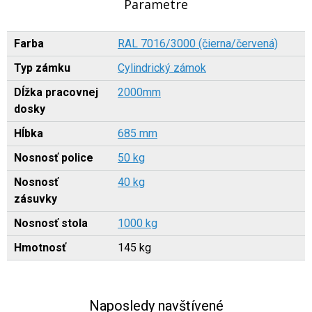
Parametre
Farba
RAL 7016/3000 (čierna/červená)
Typ zámku
Cylindrický zámok
Dĺžka pracovnej
2000mm
dosky
Hĺbka
685 mm
Nosnosť police
50 kg
Nosnosť
40 kg
zásuvky
Nosnosť stola
1000 kg
Hmotnosť
145 kg
Naposledy navštívené