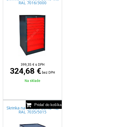
RAL 7016/3000
399,35
€
s DPH
324,68 €
bez DPH
Na sklade
Skrinka na náradie EURO 12,
RAL 7035/5015