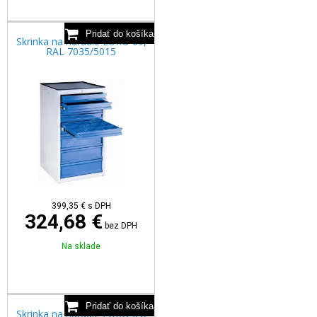
Skrinka na náradie EURO 09,
RAL 7035/5015
399,35
€
s DPH
324,68 €
bez DPH
Na sklade
Skrinka na náradie EURO 09,