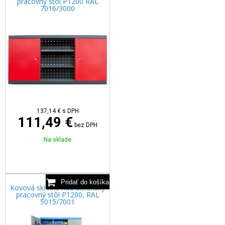
pracovný stôl P1200 RAL
7016/3000
137,14
€
s DPH
111,49 €
bez DPH
Na sklade
Kovová skrinka nad dielenský
pracovný stôl P1200, RAL
5015/7001