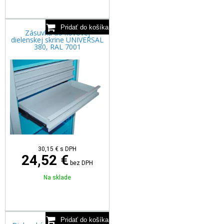
Zásuvka do kovovej
dielenskej skrine UNIVERSAL
380, RAL 7001
30,15
€
s DPH
24,52 €
bez DPH
Na sklade