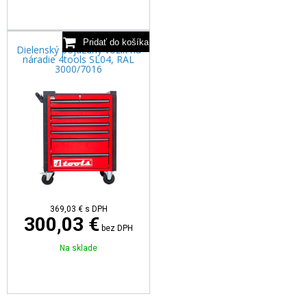
Dielenský pojazdný vozík na
náradie 4tools SL04, RAL
3000/7016
369,03
€
s DPH
300,03 €
bez DPH
Na sklade