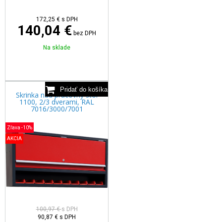
172,25
€
s DPH
140,04 €
bez DPH
Na sklade
Skrinka nad pracovný stôl
1100, 2/3 dverami, RAL
7016/3000/7001
Zľava -10%
AKCIA
100,97 €
s DPH
90,87
€
s DPH