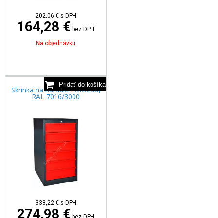
202,06
€
s DPH
164,28 €
bez DPH
Na objednávku
Skrinka na náradie EURO 06,
RAL 7016/3000
338,22
€
s DPH
274,98 €
bez DPH