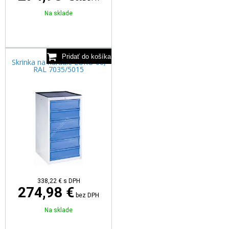
Na sklade
Skrinka na náradie EURO 06,
RAL 7035/5015
338,22
€
s DPH
274,98 €
bez DPH
Na sklade