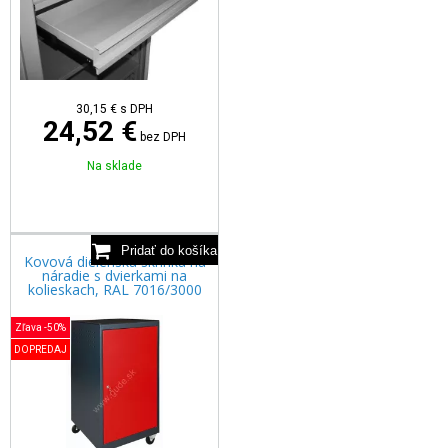
30,15
€
s DPH
24,52 €
bez DPH
Na sklade
Kovová dielenská skrinka na
náradie s dvierkami na
kolieskach, RAL 7016/3000
Zľava -50%
DOPREDAJ