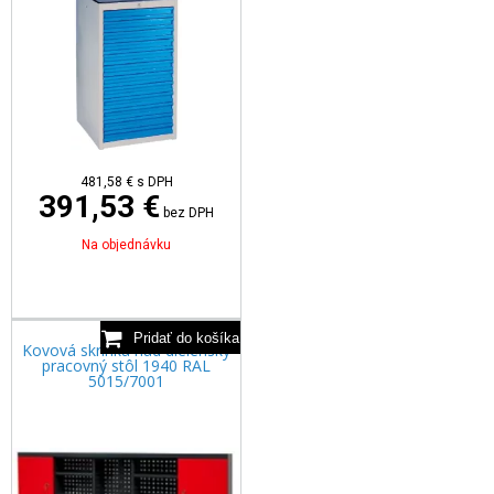
481,58
€
s DPH
391,53 €
bez DPH
Na objednávku
Kovová skrinka nad dielenský
pracovný stôl 1940 RAL
5015/7001