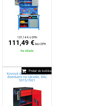
137,14
€
s DPH
111,49 €
bez DPH
Na sklade
Kovová dielenská skrinka s
dvierkami na náradie, RAL
5015/7001