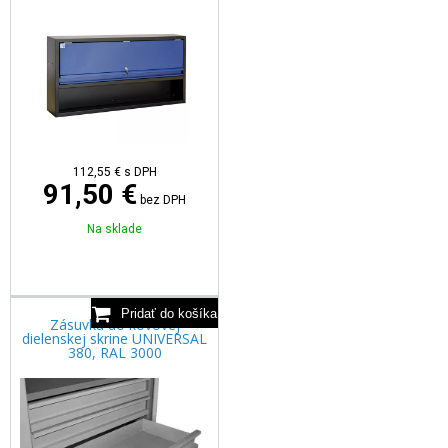
112,55
€
s DPH
91,50 €
bez DPH
Na sklade
Zásuvka do kovovej
dielenskej skrine UNIVERSAL
380, RAL 3000