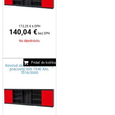
172,25
€
s DPH
140,04 €
bez DPH
Na objednávku
Kovová skrinka nad dielenský
pracovný stôl 1940 RAL
7016/3000