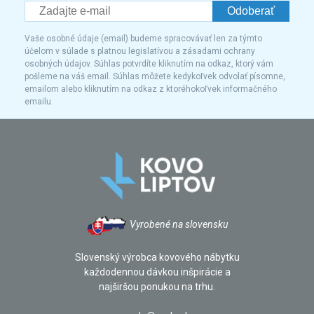
Odoberať
Vaše osobné údaje (email) budeme spracovávať len za týmto
účelom v súlade s platnou legislatívou a zásadami ochrany
osobných údajov. Súhlas potvrdíte kliknutím na odkaz, ktorý vám
pošleme na váš email. Súhlas môžete kedykoľvek odvolať písomne,
emailom alebo kliknutím na odkaz z ktoréhokoľvek informačného
emailu.
Vyrobené na slovensku
Slovenský výrobca kovového nábytku
každodennou dávkou inšpirácie a
najširšou ponukou na trhu.