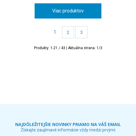
Viac produktov
1
2
3
Produkty:
1
-
21
/
43
| Aktuálna strana:
1
/
3
NAJDÔLEŽITEJŠIE NOVINKY PRIAMO NA VÁŠ EMAIL
Získajte zaujímavé informácie vždy medzi prvými