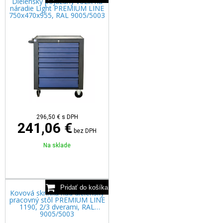
Dielenský pojazdný vozík na
náradie Light PREMIUM LINE
750x470x955, RAL 9005/5003
296,50
€
s DPH
241,06 €
bez DPH
Na sklade
Kovová skrinka nad dielenský
pracovný stôl PREMIUM LINE
1190, 2/3 dverami, RAL
9005/5003