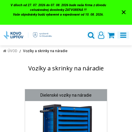
V dňoch od 27. 07. 2026 do 07. 08. 2026 bude naša firma z dôvodu
×
celozávodnej dovolenky ZATVORENÁ !!!
Vaše objednávky budú vybavené a expedované od 10. 08. 2026.
ÚVOD
Vozíky a skrinky na náradie
Vozíky a skrinky na náradie
Dielenské vozíky na náradie