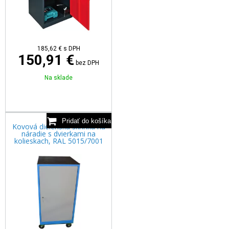
185,62
€
s DPH
150,91 €
bez DPH
Na sklade
Kovová dielenská skrinka na
náradie s dvierkami na
kolieskach, RAL 5015/7001