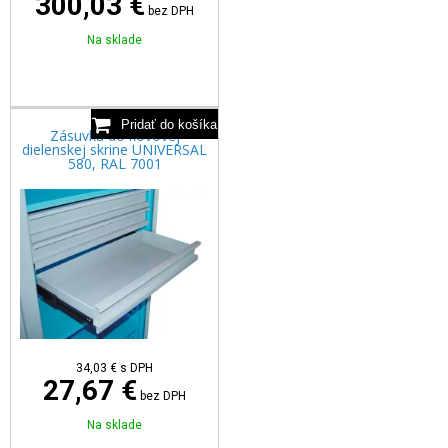
300,03 €
bez DPH
Na sklade
Zásuvka do kovovej
dielenskej skrine UNIVERSAL
580, RAL 7001
34,03
€
s DPH
27,67 €
bez DPH
Na sklade