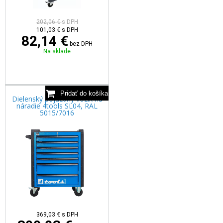
202,06 €
s DPH
101,03
€
s DPH
82,14 €
bez DPH
Na sklade
Dielenský pojazdný vozík na
náradie 4tools SL04, RAL
5015/7016
369,03
€
s DPH