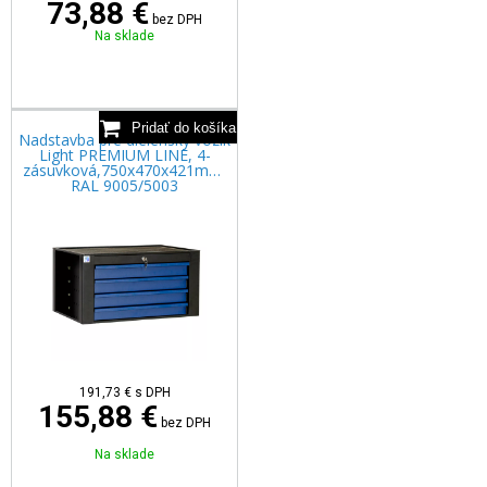
73,88 €
bez DPH
Na sklade
Nadstavba pre dielenský vozík
Light PREMIUM LINE, 4-
zásuvková,750x470x421mm,
RAL 9005/5003
191,73
€
s DPH
155,88 €
bez DPH
Na sklade