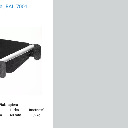
a, RAL 7001
žiak papiera
Hĺbka
Hmotnosť
m
163 mm
1,5 kg