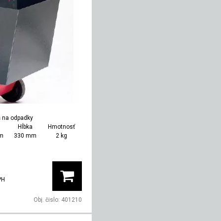
 na odpadky
Hĺbka
Hmotnosť
m
330 mm
2 kg
PH
Obj. čislo:
401210