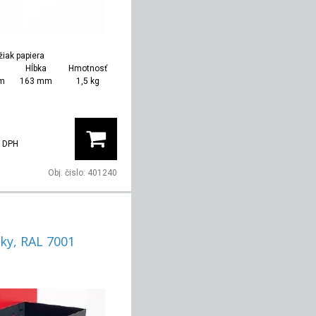
žiak papiera
Hĺbka
Hmotnosť
m
163 mm
1,5 kg
 DPH
Obj. čislo:
401240
ky, RAL 7001