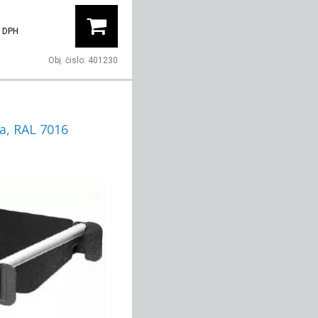
 DPH
Obj. čislo:
401230
a, RAL 7016