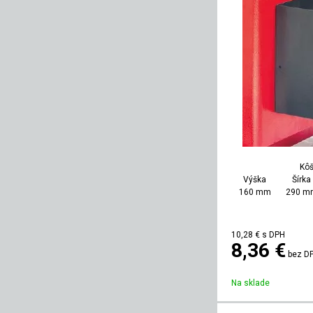
Kôš
Výška
Šírka
160 mm
290 m
10,28
€
s DPH
8,36 €
bez D
Na sklade