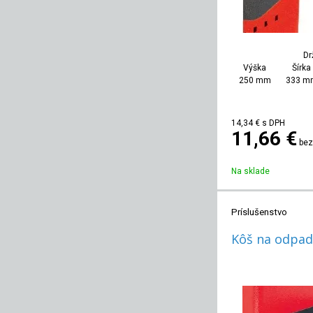
Dr
Výška
Šírka
250 mm
333 m
14,34
€
s DPH
11,66 €
bez
Na sklade
Príslušenstvo
Kôš na odpad