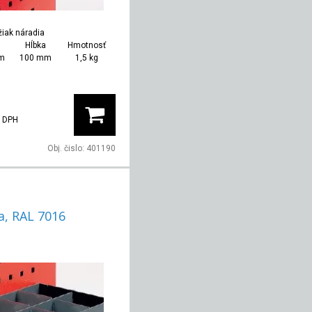
žiak náradia
Hĺbka
Hmotnosť
m
100 mm
1,5 kg
 DPH
Obj. čislo:
401190
a, RAL 7016