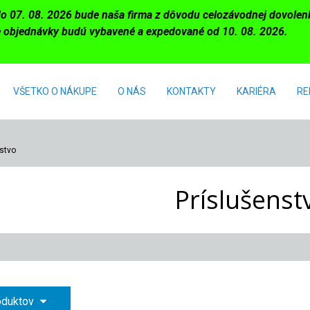
do 07. 08. 2026 bude naša firma z dôvodu celozávodnej dovole
 objednávky budú vybavené a expedované od 10. 08. 2026.
VŠETKO O NÁKUPE
O NÁS
KONTAKTY
KARIÉRA
RE
stvo
Príslušenst
roduktov