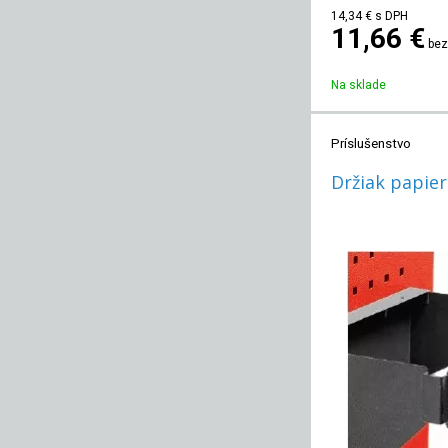
14,34
€
s DPH
11,66 €
bez
Na sklade
Príslušenstvo
Držiak papier