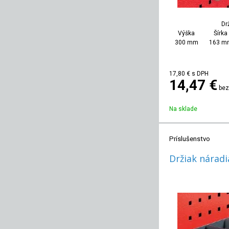
Dr
Výška
Šírka
300 mm
163 m
17,80
€
s DPH
14,47 €
bez
Na sklade
Príslušenstvo
Držiak náradi