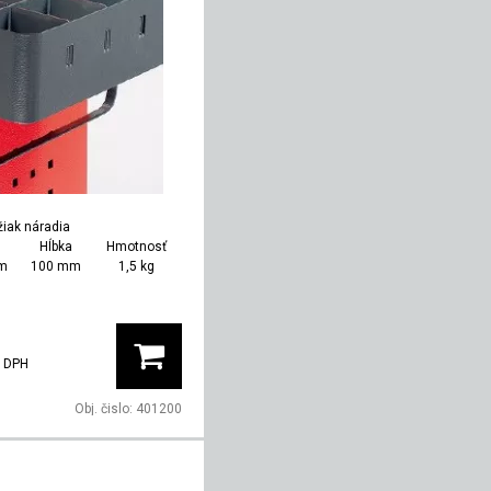
žiak náradia
Hĺbka
Hmotnosť
m
100 mm
1,5 kg
 DPH
Obj. čislo:
401200