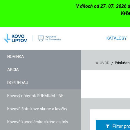
V dňoch od 27. 07. 2026 
Vaše
KATALÓGY
NOVINKA
ÚVOD
Príslušen
AKCIA
DOPREDAJ
Kovový nábytok PREMIUM LINE
Kovové šatníkové skrine a lavičky
Kovové kancelárske skrine a stoly
Filter p