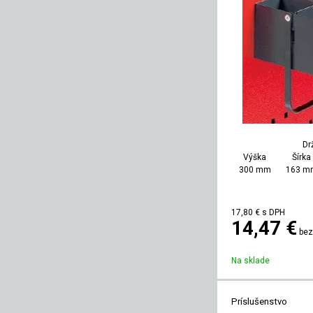
Dr
Výška
Šírka
300 mm
163 m
17,80
€
s DPH
14,47 €
bez
Na sklade
Príslušenstvo