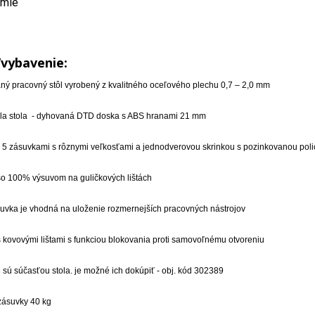
emie
/vybavenie:
ný pracovný stôl vyrobený z kvalitného oceľového plechu 0,7 – 2,0 mm
ola stola - dyhovaná DTD doska s ABS hranami 21 mm
 5 zásuvkami s rôznymi veľkosťami a jednodverovou skrinkou s pozinkovanou pol
so 100% výsuvom na guličkových lištách
uvka je vhodná na uloženie rozmernejších pracovných nástrojov
 kovovými lištami s funkciou blokovania proti samovoľnému otvoreniu
e sú súčasťou stola. je možné ich dokúpiť - obj. kód 302389
zásuvky 40 kg