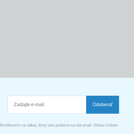
Odoberať
íte kliknutím na odkaz, ktorý vám pošleme na váš email. Súhlas môžete