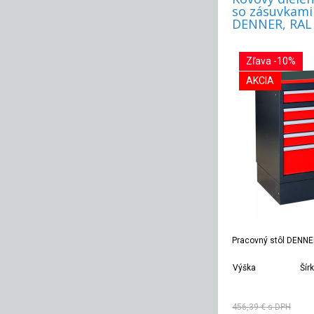
so zásuvkami
DENNER, RAL 
Zľava -10%
AKCIA
Pracovný stôl DENNE
Výška
Šír
930 mm
11
456,39 €
s DPH