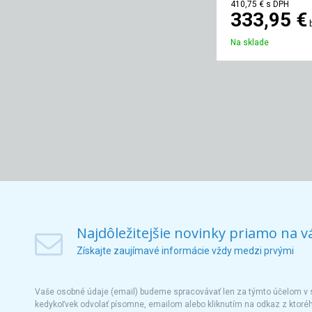
410,75 €
s DPH
333,95 €
Na sklade
Najdôležitejšie novinky priamo na v
Získajte zaujímavé informácie vždy medzi prvými
Vaše osobné údaje (email) budeme spracovávať len za týmto účelom v s
kedykoľvek odvolať písomne, emailom alebo kliknutím na odkaz z ktoré