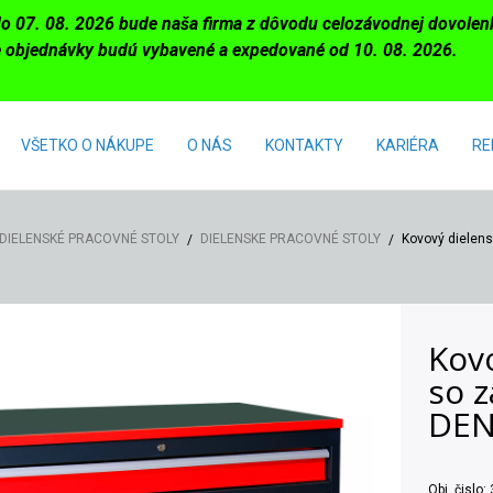
do 07. 08. 2026 bude naša firma z dôvodu celozávodnej dovole
 objednávky budú vybavené a expedované od 10. 08. 2026.
VŠETKO O NÁKUPE
O NÁS
KONTAKTY
KARIÉRA
RE
DIELENSKÉ PRACOVNÉ STOLY
DIELENSKE PRACOVNÉ STOLY
Kovový dielen
Kovo
so 
DEN
Obj. čislo: