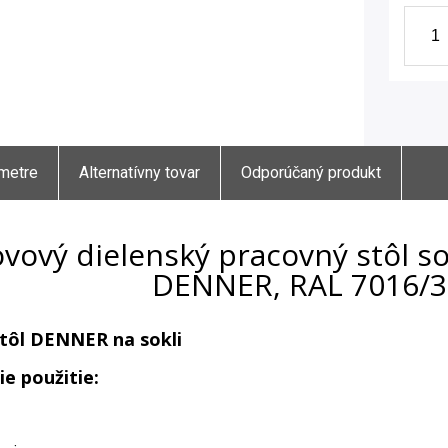
metre
Alternatívny tovar
Odporúčaný produkt
vový dielenský pracovný stôl s
DENNER, RAL 7016/3
tôl DENNER na sokli
ie použitie: