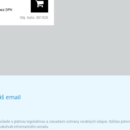
bez DPH
Obj. čislo:
301925
áš email
úlade s platnou legislatívou a zásadami ochrany osobných údajov. Súhlas potvrd
hokoľvek informačného emailu.