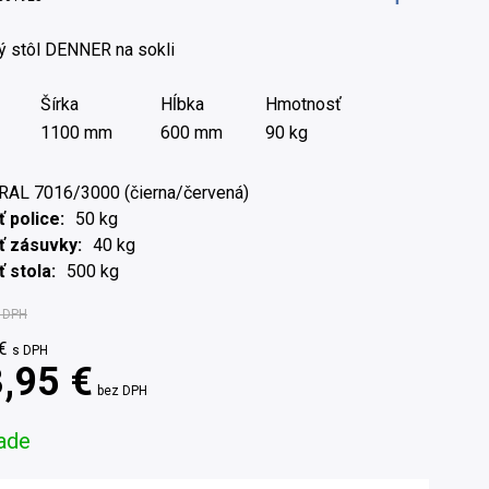
ý stôl DENNER na sokli
Šírka
Hĺbka
Hmotnosť
1100 mm
600 mm
90 kg
RAL 7016/3000 (čierna/červená)
 police
50 kg
ť zásuvky
40 kg
 stola
500 kg
 DPH
€
s DPH
,95 €
bez DPH
ade