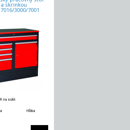
 a skrinkou
7016/3000/7001
R na sokli
ka
Hĺbka
Hmotnosť
00 mm
600 mm
90 kg