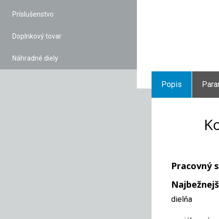
Príslušenstvo
Doplnkový tovar
Náhradné diely
Popis
Para
Ko
Pracovný s
Najbežnejš
dielňa