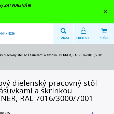
nky ZATVORENÁ !!!
×
FERENCIE
HĽADAJ
PRIHLÁSIŤ
KOŠÍK
ský pracovný stôl so zásuvkami a skrinkou DENNER, RAL 7016/3000/7001
vý dielenský pracovný stôl
zásuvkami a skrinkou
NER, RAL 7016/3000/7001
301925