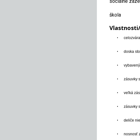
sociálne záz
škola
Vlastnosti
•
celozvára
•
doska st
•
vybavený
•
zásuvky 
•
veľká zás
•
zásuvky s
•
deliče ni
•
nosnosť 