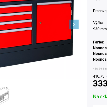
Pracovn
Výška
930 mm
Farba
Nosnosť
Nosnos
Nosnosť
456,39 €
s
410,75
333
Na skl