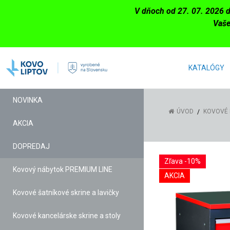
V dňoch od 27. 07. 2026 
Vaše
KATALÓGY
NOVINKA
ÚVOD
KOVOVÉ 
AKCIA
DOPREDAJ
Zľava -10%
Kovový nábytok PREMIUM LINE
AKCIA
Kovové šatníkové skrine a lavičky
Kovové kancelárske skrine a stoly