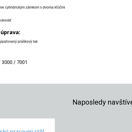
ie cylindrickým zámkom s dvoma kľúčmi
rukoväť
 úprava:
vypaľovaný práškový lak
 3000 / 7001
Naposledy navštív