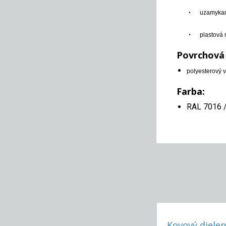
•
uzamykan
•
plastová 
Povrchová
polyesterový 
Farba:
RAL 7016 /
Kovový dielenský pracovný stôl