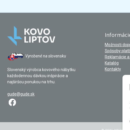
Informáci
Možnosti dop
Spôsoby plat
Vyrobené na slovensku
Reklamácie a 
Katalóg
Kontakty
Slovenský výrobca kovového nábytku
každodennou dávkou inšpirácie a
najširšou ponukou na trhu.
gude@gude.sk