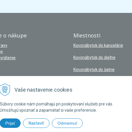
e o nákupe
Miestnosti
ravy
Kovonábytok do kancelárie
by
Kovonábytok do dieľne
vrátenie
Kovonábytok do šatne
Vaše nastavenie cookies
Súbory cookie nám pomáhajú pri poskytovaní služieb pre vás.
Umožňujú spoznať a zapamätať si vaše preferencie.
Prijať
Nastaviť
Odmietnuť