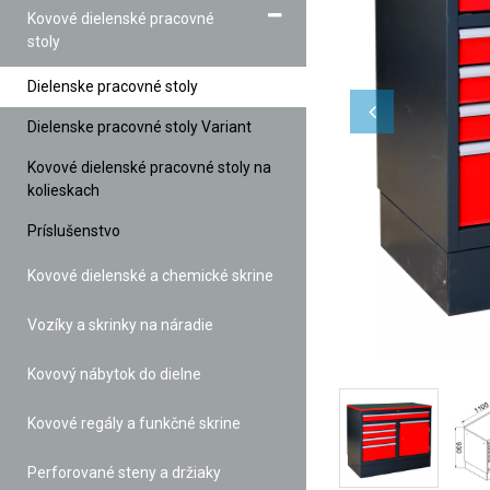
Kovové dielenské pracovné
stoly
Dielenske pracovné stoly
Dielenske pracovné stoly Variant
Kovové dielenské pracovné stoly na
kolieskach
Príslušenstvo
Kovové dielenské a chemické skrine
Vozíky a skrinky na náradie
Kovový nábytok do dielne
Kovové regály a funkčné skrine
Perforované steny a držiaky