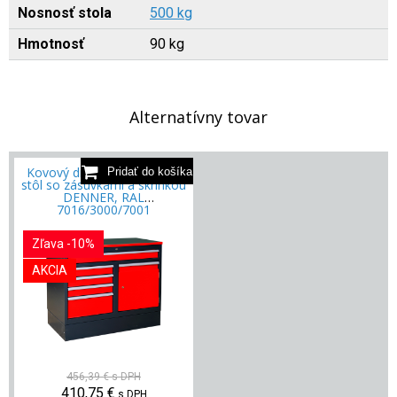
Nosnosť stola
500 kg
Hmotnosť
90 kg
Alternatívny tovar
Kovový dielenský pracovný
stôl so zásuvkami a skrinkou
DENNER, RAL
7016/3000/7001
Zľava -10%
AKCIA
456,39 €
s DPH
410,75
€
s DPH