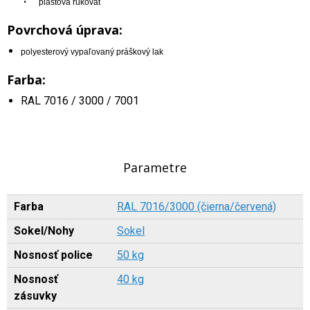
•
plastová rukoväť
Povrchová úprava:
polyesterový vypaľovaný práškový lak
Farba:
RAL 7016 / 3000 / 7001
Parametre
Farba
RAL 7016/3000 (čierna/červená)
Sokel/Nohy
Sokel
Nosnosť police
50 kg
Nosnosť
40 kg
zásuvky