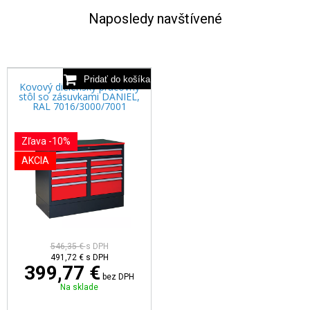
Naposledy navštívené
Kovový dielenský pracovný
stôl so zásuvkami DANIEL,
RAL 7016/3000/7001
Zľava -10%
AKCIA
546,35 €
s DPH
491,72 €
s DPH
399,77 €
bez DPH
Na sklade