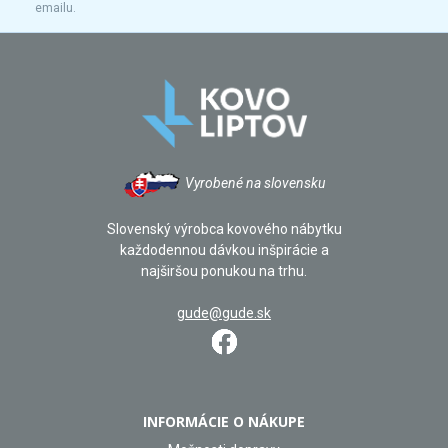
emailu.
Vyrobené na slovensku
Slovenský výrobca kovového nábytku
každodennou dávkou inšpirácie a
najširšou ponukou na trhu.
gude@gude.sk
INFORMÁCIE O NÁKUPE