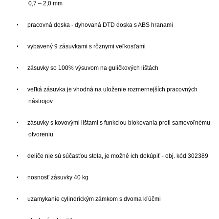
0,7 – 2,0 mm
•
p
racovná doska - dyhovaná DTD doska s ABS hranami
•
vybavený 9 zásuvkami s rôznymi veľkosťami
•
zásuvky so 100% výsuvom na guličkových lištách
•
veľká zásuvka je vhodná na uloženie rozmernejších pracovných
nástrojov
•
zásuvky s kovovými lištami s funkciou blokovania proti samovoľnému
otvoreniu
•
deliče nie sú súčasťou stola, je možné ich dokúpiť - obj. kód 302389
•
nosnosť zásuvky 40 kg
•
uzamykanie cylindrickým zámkom s dvoma kľúčmi