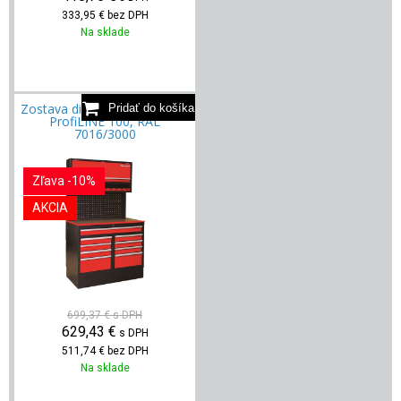
333,95 €
bez DPH
Na sklade
Zostava dielenského nábytku
ProfiLINE 100, RAL
7016/3000
Zľava -10%
AKCIA
699,37 €
s DPH
629,43
€
s DPH
511,74 €
bez DPH
Na sklade