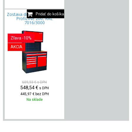
Zostava dielenského nábytku
ProfiLINE 200, RAL
7016/3000
Zľava -10%
AKCIA
609,93 €
s DPH
548,54
€
s DPH
445,97 €
bez DPH
Na sklade