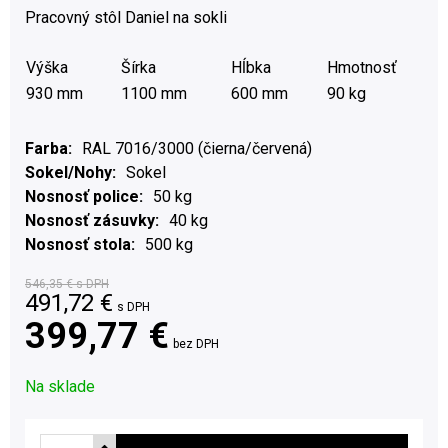
Pracovný stôl Daniel na sokli
Výška
Šírka
Hĺbka
Hmotnosť
930 mm
1100 mm
600 mm
90 kg
Farba
RAL 7016/3000 (čierna/červená)
Sokel/Nohy
Sokel
Nosnosť police
50 kg
Nosnosť zásuvky
40 kg
Nosnosť stola
500 kg
546,35 €
s DPH
491,72
€
s DPH
399,77 €
bez DPH
Na sklade