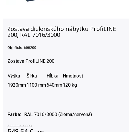
Zostava dielenského nábytku ProfiLINE
200, RAL 7016/3000
Obj. čislo:
600200
Zostava ProfiLINE 200
Výška
Šírka
Hĺbka
Hmotnosť
1920mm
1100 mm
640mm
120 kg
Farba
RAL 7016/3000 (čierna/červená)
609,93 €
s DPH
548,54
€