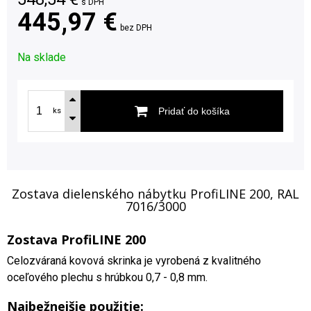
s DPH
445,97 €
bez DPH
Na sklade
Pridať do košíka
ks
Zostava dielenského nábytku ProfiLINE 200, RAL
7016/3000
Zostava ProfiLINE 200
Celozváraná kovová skrinka je vyrobená z kvalitného
oceľového plechu s hrúbkou 0,7 - 0,8 mm.
Najbežnejšie použitie: