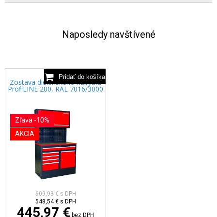
Naposledy navštívené
Zostava dielenského nábytku
ProfiLINE 200, RAL 7016/3000
Zľava -10%
AKCIA
609,93 €
s DPH
548,54 €
s DPH
445,97 €
bez DPH