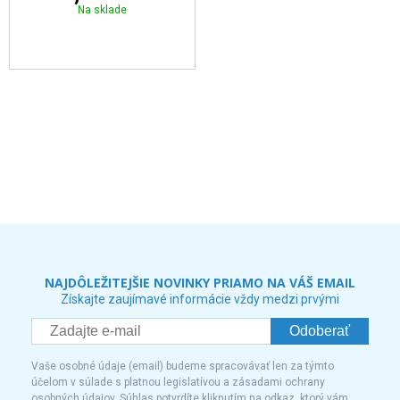
Na sklade
NAJDÔLEŽITEJŠIE NOVINKY PRIAMO NA VÁŠ EMAIL
Získajte zaujímavé informácie vždy medzi prvými
Odoberať
Vaše osobné údaje (email) budeme spracovávať len za týmto
účelom v súlade s platnou legislatívou a zásadami ochrany
osobných údajov. Súhlas potvrdíte kliknutím na odkaz, ktorý vám