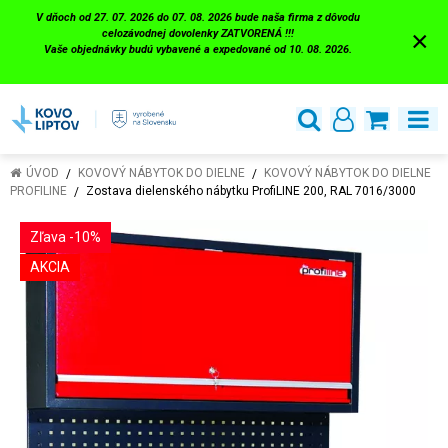
V dňoch od 27. 07. 2026 do 07. 08. 2026 bude naša firma z dôvodu
×
celozávodnej dovolenky ZATVORENÁ !!!
Vaše objednávky budú vybavené a expedované od 10. 08. 2026.
ÚVOD
KOVOVÝ NÁBYTOK DO DIELNE
KOVOVÝ NÁBYTOK DO DIELNE
PROFILINE
Zostava dielenského nábytku ProfiLINE 200, RAL 7016/3000
Zľava -10%
AKCIA