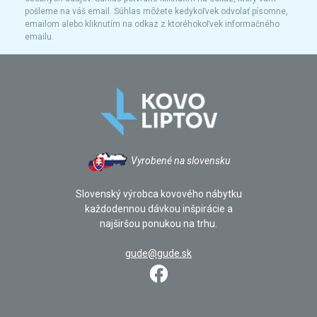
pošleme na váš email. Súhlas môžete kedykoľvek odvolať písomne,
emailom alebo kliknutím na odkaz z ktoréhokoľvek informačného
emailu.
Vyrobené na slovensku
Slovenský výrobca kovového nábytku
každodennou dávkou inšpirácie a
najširšou ponukou na trhu.
gude@gude.sk