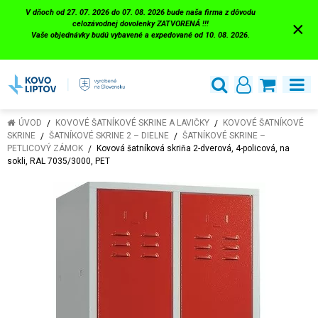
V dňoch od 27. 07. 2026 do 07. 08. 2026 bude naša firma z dôvodu
×
celozávodnej dovolenky ZATVORENÁ !!!
Vaše objednávky budú vybavené a expedované od 10. 08. 2026.
ÚVOD
KOVOVÉ ŠATNÍKOVÉ SKRINE A LAVIČKY
KOVOVÉ ŠATNÍKOVÉ
SKRINE
ŠATNÍKOVÉ SKRINE 2 – DIELNE
ŠATNÍKOVÉ SKRINE –
PETLICOVÝ ZÁMOK
Kovová šatníková skriňa 2-dverová, 4-policová, na
sokli, RAL 7035/3000, PET