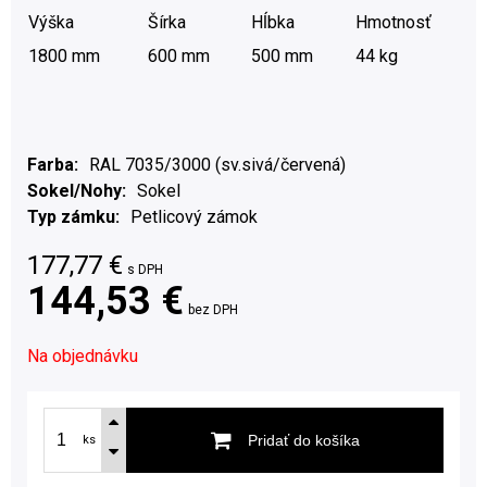
Výška
Šírka
Hĺbka
Hmotnosť
1800 mm
600 mm
500 mm
44 kg
Farba
RAL 7035/3000 (sv.sivá/červená)
Sokel/Nohy
Sokel
Typ zámku
Petlicový zámok
177,77
€
s DPH
144,53 €
bez DPH
Na objednávku
Pridať do košíka
ks