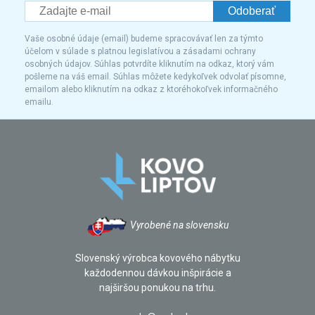
Odoberať
Vaše osobné údaje (email) budeme spracovávať len za týmto
účelom v súlade s platnou legislatívou a zásadami ochrany
osobných údajov. Súhlas potvrdíte kliknutím na odkaz, ktorý vám
pošleme na váš email. Súhlas môžete kedykoľvek odvolať písomne,
emailom alebo kliknutím na odkaz z ktoréhokoľvek informačného
emailu.
Vyrobené na slovensku
Slovenský výrobca kovového nábytku
každodennou dávkou inšpirácie a
najširšou ponukou na trhu.