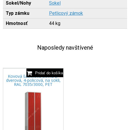
Sokel/Nohy
Sokel
Typ zámku
Petlicový zámok
Hmotnosť
44 kg
Naposledy navštívené
Kovová šatníková skriňa 2-
dverová, 4-policová, na sokli,
RAL 7035/3000, PET