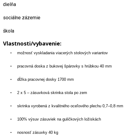
dielňa
sociálne zázemie
škola
Vlastnosti/vybavenie:
•
možnosť vyskladania viacerých stolových variantov
•
pracovná doska z bukovej špárovky s hrúbkou 40 mm
•
dĺžka pracovnej dosky 1700 mm
•
2 x 5 – zásuvková skrinka stola po zem
•
skrinka vyrobená z kvalitného oceľového plechu 0,7–0,8 mm
•
100% výsuv zásuviek na guličkových ložiskách
•
nosnosť zásuvky 40 kg