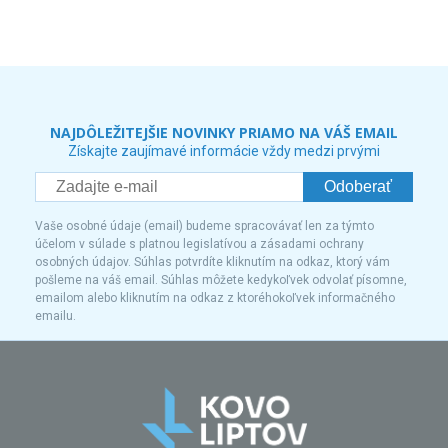
NAJDÔLEŽITEJŠIE NOVINKY PRIAMO NA VÁŠ EMAIL
Získajte zaujímavé informácie vždy medzi prvými
Odoberať
Vaše osobné údaje (email) budeme spracovávať len za týmto
účelom v súlade s platnou legislatívou a zásadami ochrany
osobných údajov. Súhlas potvrdíte kliknutím na odkaz, ktorý vám
pošleme na váš email. Súhlas môžete kedykoľvek odvolať písomne,
emailom alebo kliknutím na odkaz z ktoréhokoľvek informačného
emailu.