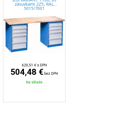
zásuvkami 2Z5, RAL
5015/7001
620,51 €
s DPH
504,48 €
bez DPH
Na sklade