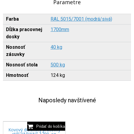
Parametre
Farba
RAL 5015/7001 (modrá/sivá)
Dĺžka pracovnej
1700mm
dosky
Nosnosť
40 kg
zásuvky
Nosnosť stola
500 kg
Hmotnosť
124 kg
Naposledy navštívené
Kovový dielenský pracovný
stôl VARIANT 1700, so