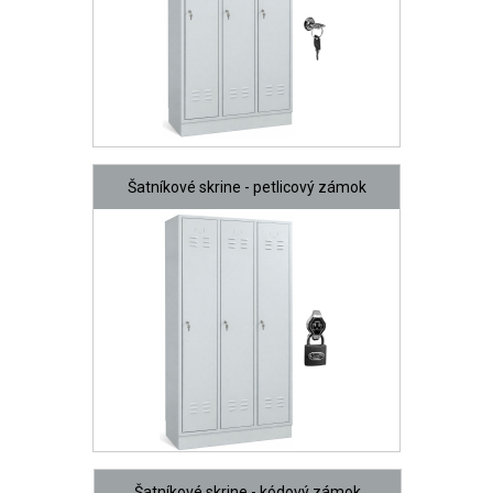
Šatníkové skrine - petlicový zámok
Šatníkové skrine - kódový zámok