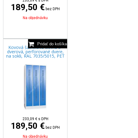
233,09
€
s DPH
189,50 €
bez DPH
Na objednávku
Kovová šatníková skriňa 3-
dverová, perforované dvere,
na sokli, RAL 7035/5015, PET
233,09
€
s DPH
189,50 €
bez DPH
Na objednávku