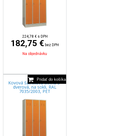
224,78
€
s DPH
182,75 €
bez DPH
Na objednávku
Kovová šatníková skriňa 3-
dverová, na sokli, RAL
7035/2003, PET