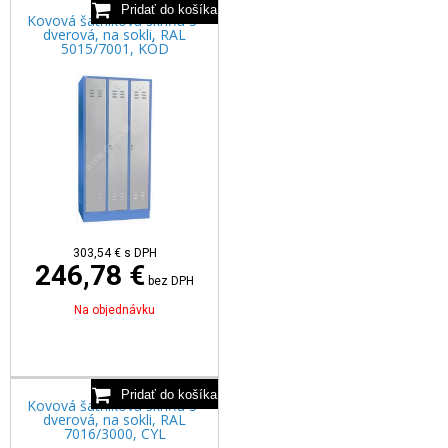
Kovová šatníková skriňa 3-
dverová, na sokli, RAL
5015/7001, KÓD
303,54
€
s DPH
246,78 €
bez DPH
Na objednávku
Kovová šatníková skriňa 3-
dverová, na sokli, RAL
7016/3000, CYL