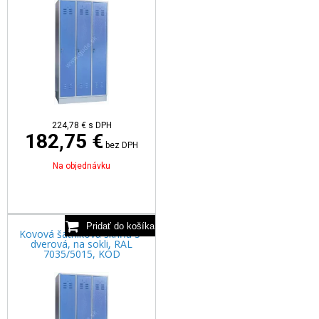
224,78
€
s DPH
182,75 €
bez DPH
Na objednávku
Kovová šatníková skriňa 3-
dverová, na sokli, RAL
7035/5015, KÓD