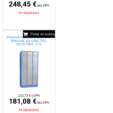
248,45 €
bez DPH
Na objednávku
Kovová šatníková skriňa 3-
dverová, na sokli, RAL
5015/7001, CYL
222,73
€
s DPH
181,08 €
bez DPH
Na objednávku