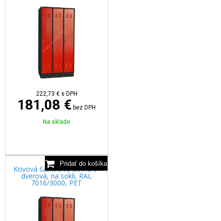
222,73
€
s DPH
181,08 €
bez DPH
Na sklade
Kovová šatníková skriňa 3-
dverová, na sokli, RAL
7016/3000, PET