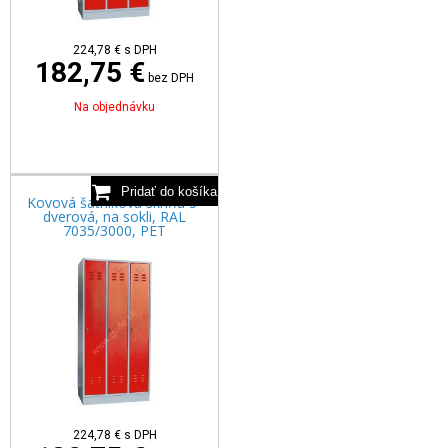
224,78
€
s DPH
182,75 €
bez DPH
Na objednávku
Kovová šatníková skriňa 3-
dverová, na sokli, RAL
7035/3000, PET
224,78
€
s DPH