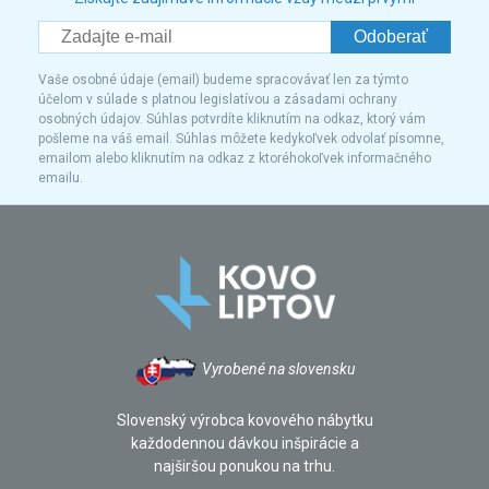
Odoberať
Vaše osobné údaje (email) budeme spracovávať len za týmto
účelom v súlade s platnou legislatívou a zásadami ochrany
osobných údajov. Súhlas potvrdíte kliknutím na odkaz, ktorý vám
pošleme na váš email. Súhlas môžete kedykoľvek odvolať písomne,
emailom alebo kliknutím na odkaz z ktoréhokoľvek informačného
emailu.
Vyrobené na slovensku
Slovenský výrobca kovového nábytku
každodennou dávkou inšpirácie a
najširšou ponukou na trhu.