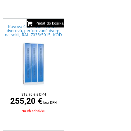
Kovová šatníková skriňa 3-
dverová, perforované dvere,
na sokli, RAL 7035/5015, KÓD
313,90
€
s DPH
255,20 €
bez DPH
Na objednávku