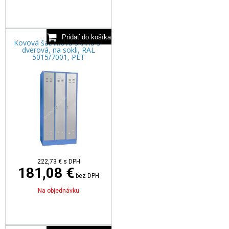
Kovová šatníková skriňa 3-
dverová, na sokli, RAL
5015/7001, PET
222,73
€
s DPH
181,08 €
bez DPH
Na objednávku