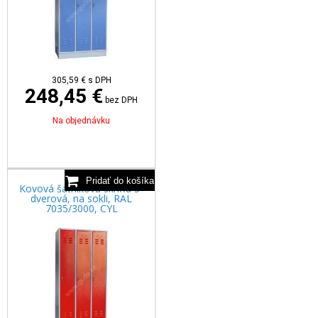
305,59
€
s DPH
248,45 €
bez DPH
Na objednávku
Kovová šatníková skriňa 3-
dverová, na sokli, RAL
7035/3000, CYL