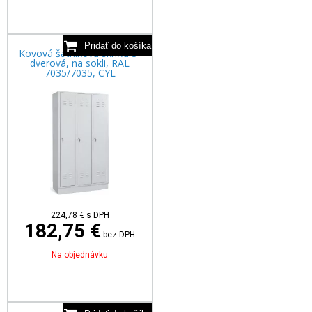
Kovová šatníková skriňa 3-
dverová, na sokli, RAL
7035/7035, CYL
224,78
€
s DPH
182,75 €
bez DPH
Na objednávku