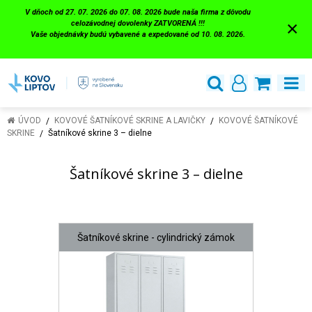
V dňoch od 27. 07. 2026 do 07. 08. 2026 bude naša firma z dôvodu
×
celozávodnej dovolenky ZATVORENÁ !!!
Vaše objednávky budú vybavené a expedované od 10. 08. 2026.
ÚVOD
KOVOVÉ ŠATNÍKOVÉ SKRINE A LAVIČKY
KOVOVÉ ŠATNÍKOVÉ
SKRINE
Šatníkové skrine 3 – dielne
Šatníkové skrine 3 – dielne
Šatníkové skrine - cylindrický zámok