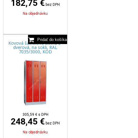
182,75 €
bez DPH
Na objednávku
Kovová šatníková skriňa 3-
dverová, na sokli, RAL
7035/3000, KÓD
305,59
€
s DPH
248,45 €
bez DPH
Na objednávku