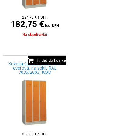
224,78
€
s DPH
182,75 €
bez DPH
Na objednávku
Kovová šatníková skriňa 3-
dverová, na sokli, RAL
7035/2003, KÓD
305,59
€
s DPH