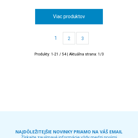
Viac produktov
1
2
3
Produkty:
1
-
21
/
54
| Aktuálna strana:
1
/
3
NAJDÔLEŽITEJŠIE NOVINKY PRIAMO NA VÁŠ EMAIL
Získajte zaujímavé informácie vždy medzi prvými