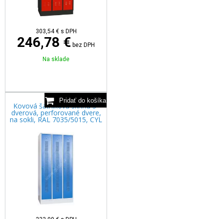
303,54
€
s DPH
246,78 €
bez DPH
Na sklade
Kovová šatníková skriňa 3-
dverová, perforované dvere,
na sokli, RAL 7035/5015, CYL