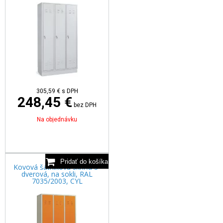
305,59
€
s DPH
248,45 €
bez DPH
Na objednávku
Kovová šatníková skriňa 3-
dverová, na sokli, RAL
7035/2003, CYL