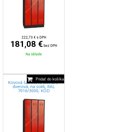
222,73
€
s DPH
181,08 €
bez DPH
Na sklade
Kovová šatníková skriňa 3-
dverová, na sokli, RAL
7016/3000, KÓD