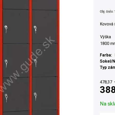
Obj. čislo:
Kovová 
Výška
1800 m
Farba
Sokel/
Typ zá
478,37
388
Na skl