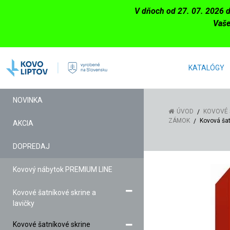
V dňoch od 27. 07. 2026 
Vaše
KATALÓGY
NOVINKA
ÚVOD
KOVOVÉ 
ZÁMOK
Kovová ša
AKCIA
DOPREDAJ
Kovový nábytok PREMIUM LINE
Kovové šatníkové skrine a
lavičky
Kovové šatníkové skrine