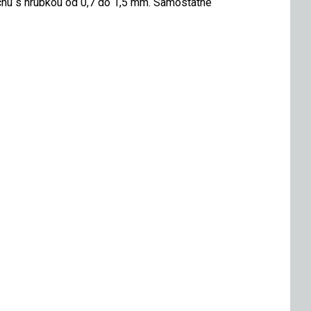
chu s hrúbkou od 0,7 do 1,5 mm. Samostatne