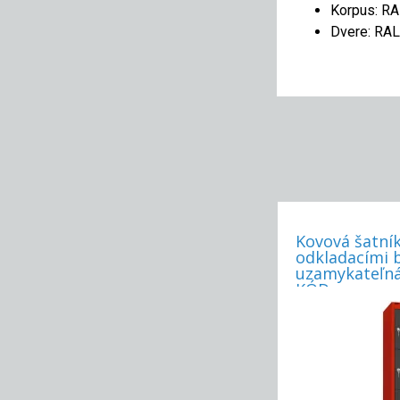
Korpus: R
Dvere: RA
Kovová šatník
odkladacími 
uzamykateľná
KÓD