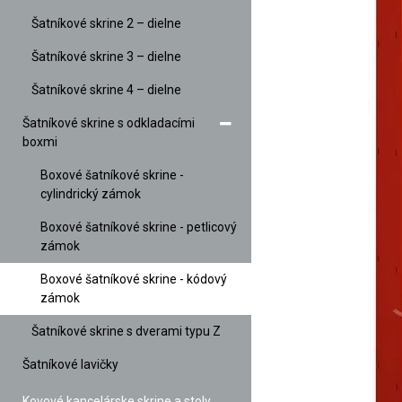
Šatníkové skrine 2 – dielne
Šatníkové skrine 3 – dielne
Šatníkové skrine 4 – dielne
Šatníkové skrine s odkladacími
boxmi
Boxové šatníkové skrine -
cylindrický zámok
Boxové šatníkové skrine - petlicový
zámok
Boxové šatníkové skrine - kódový
zámok
Šatníkové skrine s dverami typu Z
Šatníkové lavičky
Kovové kancelárske skrine a stoly