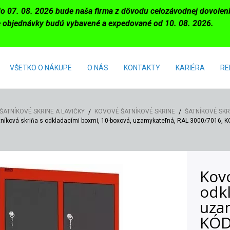
do 07. 08. 2026 bude naša firma z dôvodu celozávodnej dovole
 objednávky budú vybavené a expedované od 10. 08. 2026.
VŠETKO O NÁKUPE
O NÁS
KONTAKTY
KARIÉRA
RE
ŠATNÍKOVÉ SKRINE A LAVIČKY
KOVOVÉ ŠATNÍKOVÉ SKRINE
ŠATNÍKOVÉ SKR
tníková skriňa s odkladacími boxmi, 10-boxová, uzamykateľná, RAL 3000/7016, 
Kovo
odk
uza
KÓ