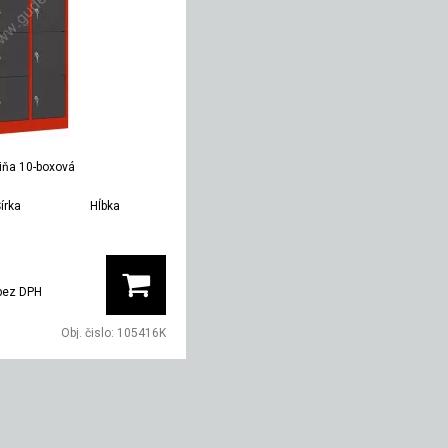
iňa 10-boxová
írka
Hĺbka
Hmotnosť
600 mm
500 mm
42 kg
bez DPH
Obj. čislo:
105416K