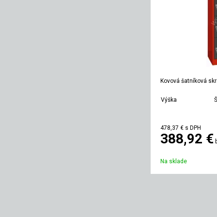
Kovová šatníková skr
Výška
Š
1800 mm
478,37 €
s DPH
388,92 €
Na sklade