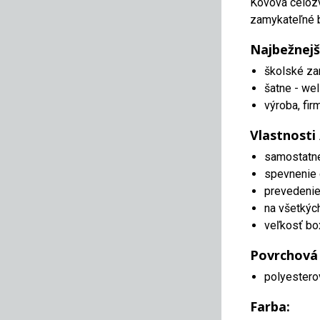
Kovová celozv
zamykateľné b
Najbežnejš
školské za
šatne - wel
výroba, fir
Vlastnosti
samostatn
spevnenie 
prevedenie 
na všetkýc
veľkosť bo
Povrchová
polyestero
Farba: