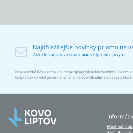
Najdôležitejšie novinky priamo na v
Získajte zaujímavé informácie vždy medzi prvými
Vaše osobné údaje (email) budeme spracovávať len za týmto účelom v s
kedykoľvek odvolať písomne, emailom alebo kliknutím na odkaz z ktoré
Informáci
Možnosti dop
Spôsoby plat