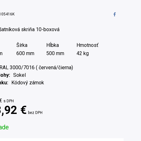
105416K
šatníková skriňa 10-boxová
Šírka
Hĺbka
Hmotnosť
m
600 mm
500 mm
42 kg
RAL 3000/7016 ( červená/čierna)
Nohy
Sokel
mku
Kódový zámok
€
s DPH
,92 €
bez DPH
ade