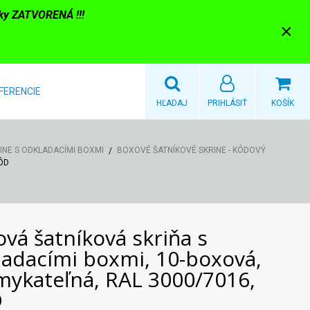
nky ZATVORENÁ !!!
×
FERENCIE
HĽADAJ
PRIHLÁSIŤ
KOŠÍK
INE S ODKLADACÍMI BOXMI
BOXOVÉ ŠATNÍKOVÉ SKRINE - KÓDOVÝ
KÓD
vá šatníková skriňa s
ladacími boxmi, 10-boxová,
mykateľná, RAL 3000/7016,
D