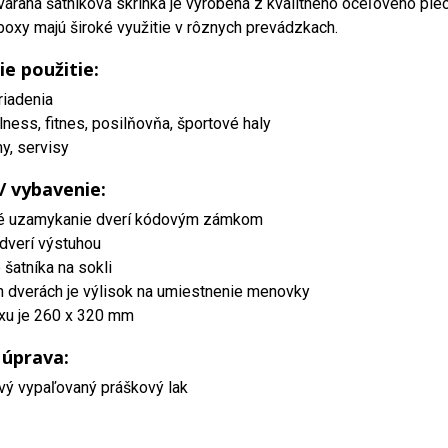
áraná šatníková skrinka je vyrobená z kvalitného oceľového ple
oxy majú široké využitie v rôznych prevádzkach.
ie použitie:
riadenia
lness, fitnes, posilňovňa, športové haly
my, servisy
 / vybavenie:
é uzamykanie dverí kódovým zámkom
dverí výstuhou
šatníka na sokli
h dverách je výlisok na umiestnenie menovky
xu je 260 x 320 mm
 úprava:
vý vypaľovaný práškový lak