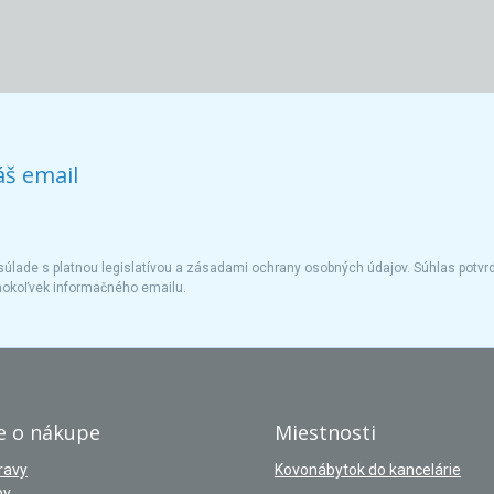
áš email
úlade s platnou legislatívou a zásadami ochrany osobných údajov. Súhlas potvrd
hokoľvek informačného emailu.
e o nákupe
Miestnosti
ravy
Kovonábytok do kancelárie
by