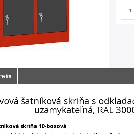
metre
vová šatníková skriňa s odklada
uzamykateľná, RAL 300
níková skriňa 10-boxová