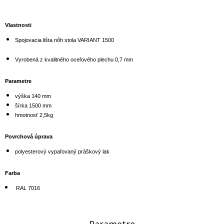
Vlastnosti
Spojovacia lišta nôh stola VARIANT 1500
Vyrobená z kvalitného oceľového plechu 0,7 mm
Parametre
výška 140 mm
šírka 1500 mm
hmotnosť 2,5kg
Povrchová úprava
polyesterový vypaľovaný práškový lak
Farba
RAL 7016
Parametre