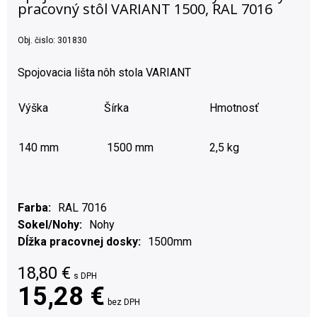
pracovný stôl VARIANT 1500, RAL 7016
Obj. čislo:
301830
Spojovacia lišta nôh stola VARIANT
Výška
Šírka
Hmotnosť
140 mm
1500 mm
2,5 kg
Farba
RAL 7016
Sokel/Nohy
Nohy
Dĺžka pracovnej dosky
1500mm
18,80
€
s DPH
15,28 €
bez DPH