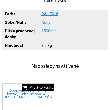
Farba
RAL 7016
Sokel/Nohy
Nohy
Dĺžka pracovnej
1500mm
dosky
Hmotnosť
2,5 kg
Naposledy navštívené
Spojovacia lišta nôh na
kovový dielenský pracovný
stôl VARIANT 1500, RAL 7016