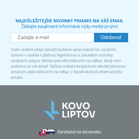
NAJDÔLEŽITEJŠIE NOVINKY PRIAMO NA VÁŠ EMAIL
Získajte zaujímavé informácie vždy medzi prvými
Odoberať
Vaše osobné údaje (email) budeme spracovávať len za týmto
účelom v súlade s platnou legislatívou a zásadami ochrany
osobných údajov. Súhlas potvrdíte kliknutím na odkaz, ktorý vám
pošleme na váš email. Súhlas môžete kedykoľvek odvolať písomne,
emailom alebo kliknutím na odkaz z ktoréhokoľvek informačného
emailu.
Vyrobené na slovensku