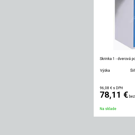
Skrinka 1 - dverová 
Výška
Ší
800 mm
51
96,08 €
s DPH
78,11 €
bez
Na sklade