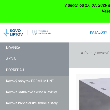
V dňoch od 27. 07. 2026 
Vaše
KATALÓGY
NOVINKA
ÚVOD
KOVOVÉ 
AKCIA
DOPREDAJ
Kovový nábytok PREMIUM LINE
Kovové šatníkové skrine a lavičky
Kovové kancelárske skrine a stoly