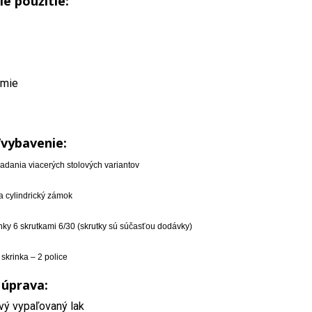
ie použitie:
emie
/vybavenie:
adania viacerých stolových variantov
 cylindrický zámok
nky 6 skrutkami 6/30 (skrutky sú súčasťou dodávky)
skrinka – 2 police
 úprava:
vý vypaľovaný lak