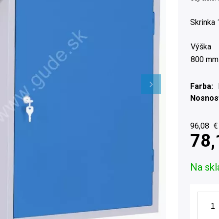
Skrinka
Výška
800 mm
Farba
Nosnosť
96,08
€
78,
Na skl