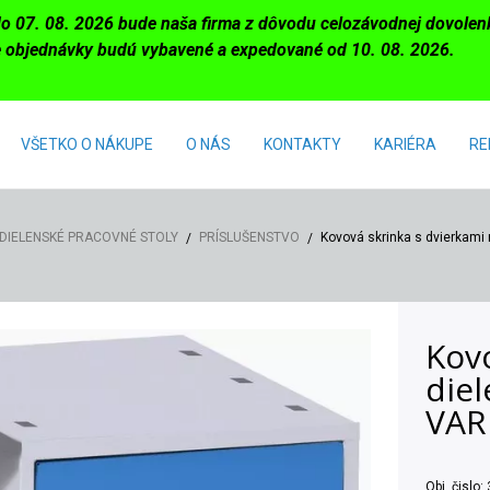
do 07. 08. 2026 bude naša firma z dôvodu celozávodnej dovole
 objednávky budú vybavené a expedované od 10. 08. 2026.
VŠETKO O NÁKUPE
O NÁS
KONTAKTY
KARIÉRA
RE
DIELENSKÉ PRACOVNÉ STOLY
PRÍSLUŠENSTVO
Kovová skrinka s dvierkami
Kovo
diel
VAR
Obj. čislo: