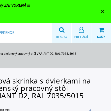
nky ZATVORENÁ !!!
×
FERENCIE
HĽADAJ
PRIHLÁSIŤ
KOŠÍK
 na dielenský pracovný stôl VARIANT D2, RAL 7035/5015
vá skrinka s dvierkami na
enský pracovný stôl
IANT D2, RAL 7035/5015
301730