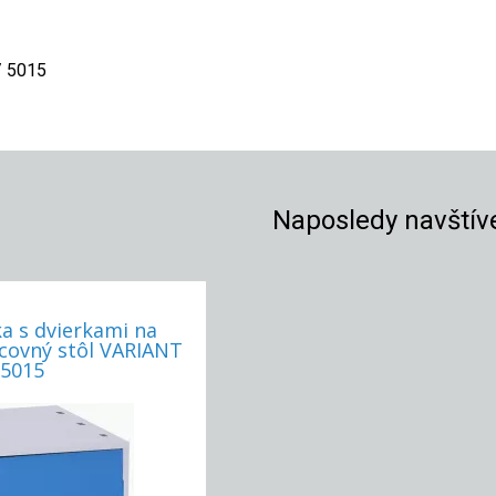
/ 5015
Naposledy navštív
a s dvierkami na
acovný stôl VARIANT
/5015