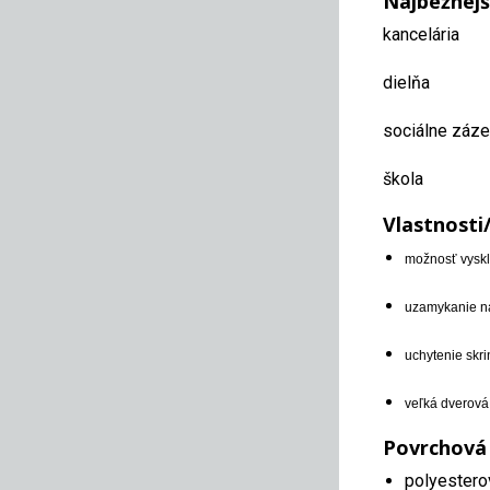
Najbežnejš
kancelária
dielňa
sociálne záz
škola
Vlastnosti
možnosť vyskl
uzamykanie na
uchytenie skri
veľká dverová 
Povrchová
polyestero