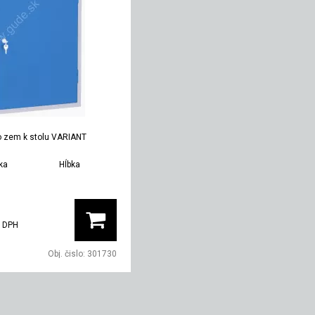
po zem k stolu VARIANT
rka
Hĺbka
Hmotnosť
0 mm
592 mm
22 kg
 DPH
Obj. čislo:
301730