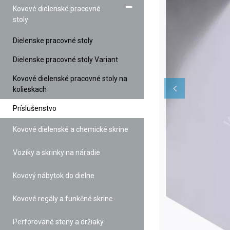
Kovové dielenské pracovné
stoly
Dielenske pracovné stoly
Dielenske pracovné stoly Variant
Kovové dielenské pracovné stoly na
kolieskach
Príslušenstvo
Kovové dielenské a chemické skrine
Vozíky a skrinky na náradie
Kovový nábytok do dielne
Kovové regály a funkčné skrine
Perforované steny a držiaky