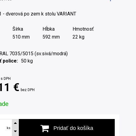
 1 - dverová po zem k stolu VARIANT
Šírka
Hĺbka
Hmotnosť
510 mm
592 mm
22 kg
RAL 7035/5015 (sv.sivá/modrá)
 police
50 kg
s DPH
11 €
bez DPH
ade
Pridať do košíka
ks