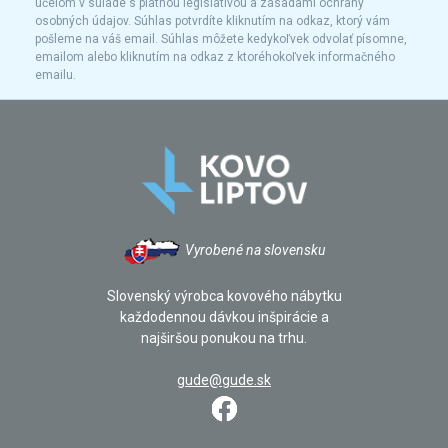
účelom v súlade s platnou legislatívou a zásadami ochrany
osobných údajov. Súhlas potvrdíte kliknutím na odkaz, ktorý vám
pošleme na váš email. Súhlas môžete kedykoľvek odvolať písomne,
emailom alebo kliknutím na odkaz z ktoréhokoľvek informačného
emailu.
Vyrobené na slovensku
Slovenský výrobca kovového nábytku
každodennou dávkou inšpirácie a
najširšou ponukou na trhu.
gude@gude.sk