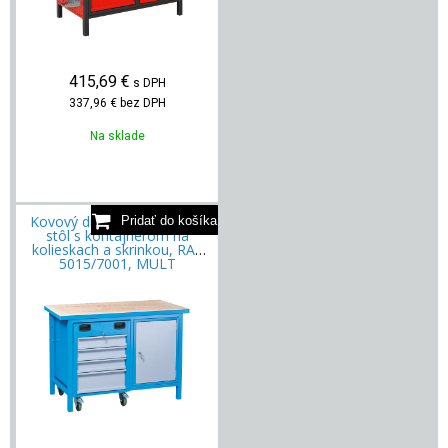
415,69
€
s DPH
337,96 €
bez DPH
Na sklade
Kovový dielenský pracovný
stôl s kontajnerom na
kolieskach a skrinkou, RAL
5015/7001, MULT