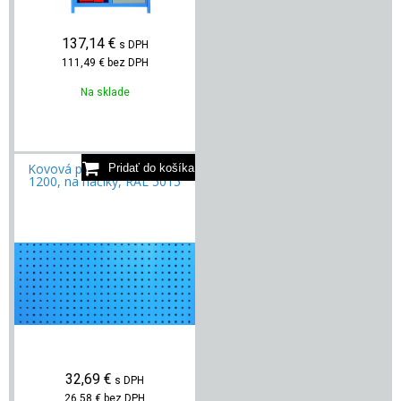
137,14
€
s DPH
111,49 €
bez DPH
Na sklade
Kovová perforovaná stena
1200, na háčiky, RAL 5015
32,69
€
s DPH
26,58 €
bez DPH