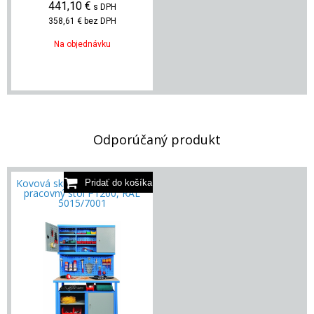
441,10
€
s DPH
358,61 €
bez DPH
Na objednávku
Odporúčaný produkt
Kovová skrinka nad dielenský
pracovný stôl P1200, RAL
5015/7001