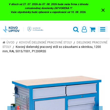
V dňoch od 27. 07. 2026 do 07. 08. 2026 bude naša firma z dôvodu
×
celozávodnej dovolenky ZATVORENÁ !!!
Vaše objednávky budú vybavené a expedované od 10. 08. 2026.
ÚVOD
KOVOVÉ DIELENSKÉ PRACOVNÉ STOLY
DIELENSKE PRACOVNÉ
STOLY
Kovový dielenský pracovný stôl so zásuvkami a skrinkou, 1200
mm, RAL 5015/7001, P1200RSS