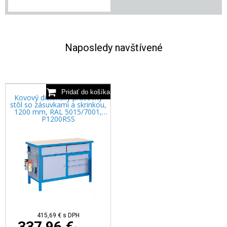
Naposledy navštívené
Kovový dielenský pracovný
stôl so zásuvkami a skrinkou,
1200 mm, RAL 5015/7001,
P1200RSS
415,69 €
s DPH
337,96 €