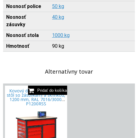
Nosnosť police
50 kg
Nosnosť
40 kg
zásuvky
Nosnosť stola
1000 kg
Hmotnosť
90 kg
Alternatívny tovar
Kovový dielenský pracovný
stôl so zásuvkami a skrinkou,
1200 mm, RAL 7016/3000,
P1200RSS