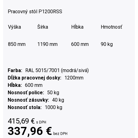
Pracovný stôl P1200RSS
Výška
Šírka
Hĺbka
Hmotnosť
850 mm
1190 mm
600 mm
90 kg
Farba
RAL 5015/7001 (modrá/sivá)
Dĺžka pracovnej dosky
1200mm
Hĺbka
600 mm
Nosnosť police
50 kg
Nosnosť zásuvky
40 kg
Nosnosť stola
1000 kg
415,69
€
s DPH
337,96 €
bez DPH