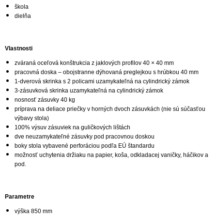
škola
dielňa
Vlastnosti
zváraná oceľová konštrukcia z jaklových profilov 40 × 40 mm
pracovná doska – obojstranne dýhovaná preglejkou s hrúbkou 40 mm
1-dverová skrinka s 2 policami uzamykateľná na cylindrický zámok
3-zásuvková skrinka uzamykateľná na cylindrický zámok
nosnosť zásuvky 40 kg
príprava na deliace priečky v horných dvoch zásuvkách (nie sú súčasťou
výbavy stola)
100% výsuv zásuviek na guličkových lištách
dve neuzamykateľné zásuvky pod pracovnou doskou
boky stola vybavené perforáciou podľa EÚ štandardu
možnosť uchytenia držiaku na papier, koša, odkladacej vaničky, háčikov a
pod.
Parametre
výška 850 mm