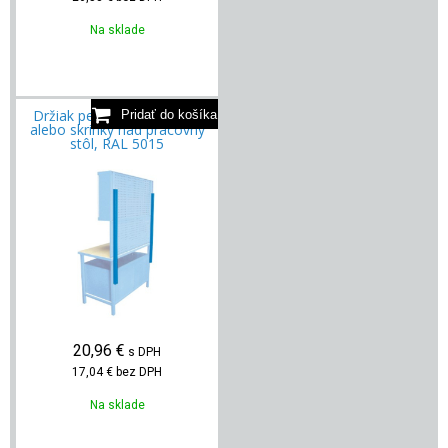
Na sklade
Držiak perforovanej steny
alebo skrinky nad pracovný
stôl, RAL 5015
20,96
€
s DPH
17,04 €
bez DPH
Na sklade