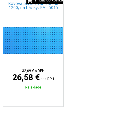
Kovová perforovaná stena
1200, na háčiky, RAL 5015
32,69 €
s DPH
26,58 €
bez DPH
Na sklade