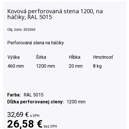
Kovová perforovaná stena 1200, na
háčiky, RAL 5015
Obj. čislo:
302060
Perforovaná stena na háčiky
Výška
Šírka
Hĺbka
Hmotnosť
460 mm
1200 mm
20 mm
8 kg
Farba
RAL 5015
Dĺžka perforovanej steny
1200 mm
32,69
€
s DPH
26,58 €
bez DPH