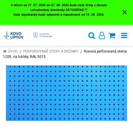
V dňoch od 27. 07. 2026 do 07. 08. 2026 bude naša firma z dôvodu
×
celozávodnej dovolenky ZATVORENÁ !!!
Vaše objednávky budú vybavené a expedované od 10. 08. 2026.
ÚVOD
PERFOROVANÉ STENY A DRŽIAKY
Kovová perforovaná stena
1200, na háčiky, RAL 5015