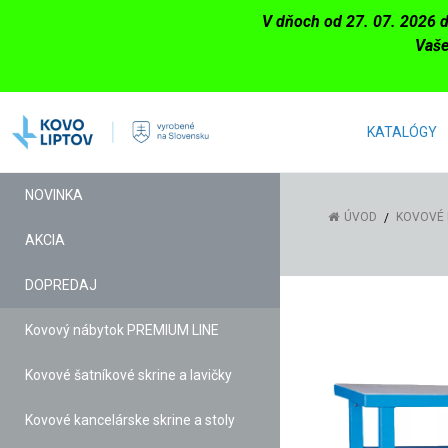
V dňoch od 27. 07. 2026 
Vaše
KATALÓGY
NOVINKA
ÚVOD
KOVOVÉ 
AKCIA
DOPREDAJ
Kovový nábytok PREMIUM LINE
Kovové šatníkové skrine a lavičky
Kovové kancelárske skrine a stoly