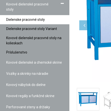
Kovové dielenské pracovné
stoly
Dielenske pracovné stoly
Dielenske pracovné stoly Variant
Kovové dielenské pracovné stoly na
kolieskach
Príslušenstvo
Kovové dielenské a chemické skrine
Vozíky a skrinky na náradie
Kovový nábytok do dielne
Kovové regály a funkčné skrine
Perforované steny a držiaky