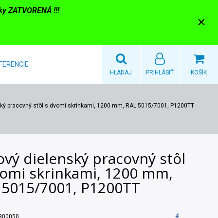
nky ZATVORENÁ !!!
×
FERENCIE
HĽADAJ
PRIHLÁSIŤ
KOŠÍK
ský pracovný stôl s dvomi skrinkami, 1200 mm, RAL 5015/7001, P1200TT
vý dielenský pracovný stôl
vomi skrinkami, 1200 mm,
 5015/7001, P1200TT
300050