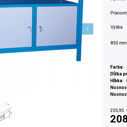
Pracovn
Výška
850 mm
Farba
Dĺžka p
Hĺbka
Nosnosť
Nosnosť
255,95
208