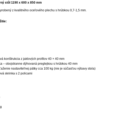
vný stôl 1190 x 600 x 850 mm
 vyrobený z kvalitného oceľového plechu s hrúbkou 0,7-1,5 mm.
itie:
vá konštrukcia z jaklových profilov 40 × 40 mm
a – obojstranne dýhovaná preglejkou s hrúbkou 40 mm
ženie nastaviteľnej pätky cca 100 kg (nie je súčasťou výbavy stola)
vá skrinka s 2 policami
m
kg