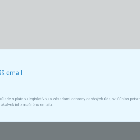
áš email
úlade s platnou legislatívou a zásadami ochrany osobných údajov. Súhlas potvrd
hokoľvek informačného emailu.