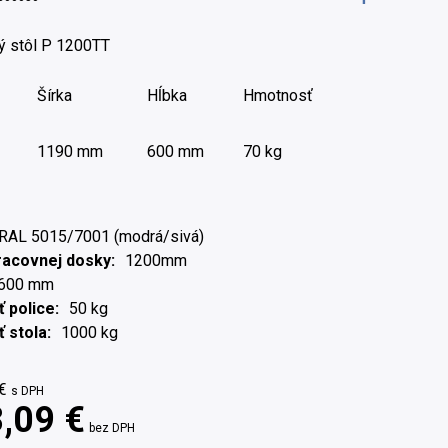
ý stôl P 1200TT
Šírka
Hĺbka
Hmotnosť
1190 mm
600 mm
70 kg
RAL 5015/7001 (modrá/sivá)
racovnej dosky
1200mm
600 mm
 police
50 kg
 stola
1000 kg
€
s DPH
,09 €
bez DPH