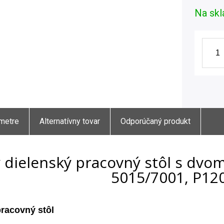
Na skl
metre
Alternatívny tovar
Odporúčaný produkt
 dielenský pracovný stôl s dvo
5015/7001, P12
pracovný stôl