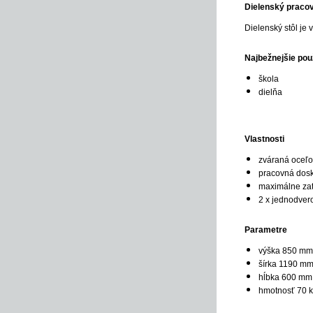
Dielenský praco
Dielenský stôl je
Najbežnejšie použ
škola
dielňa
Vlastnosti
zváraná oceľo
pracovná dosk
maximálne zaťa
2 x jednodvero
Parametre
výška 850 mm
šírka 1190 m
hĺbka 600 mm
hmotnosť 70 