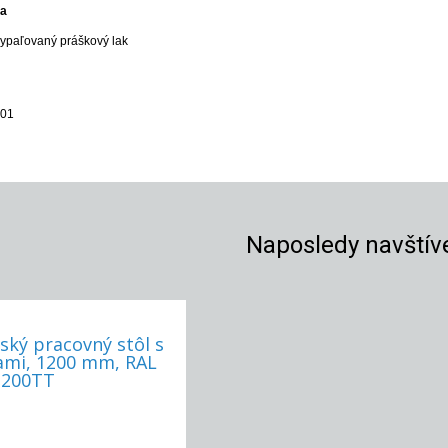
va
vypaľovaný práškový lak
001
Naposledy navštív
ský pracovný stôl s
ami, 1200 mm, RAL
1200TT