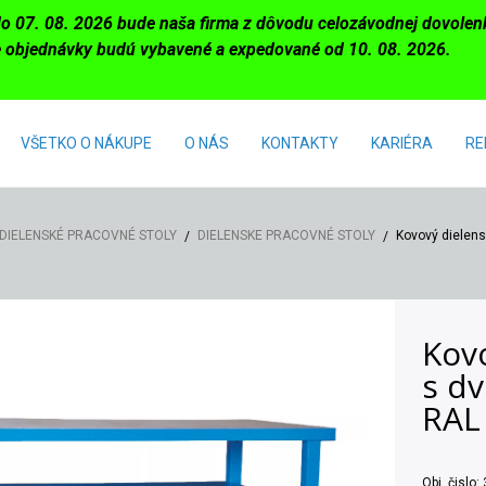
do 07. 08. 2026 bude naša firma z dôvodu celozávodnej dovole
 objednávky budú vybavené a expedované od 10. 08. 2026.
VŠETKO O NÁKUPE
O NÁS
KONTAKTY
KARIÉRA
RE
DIELENSKÉ PRACOVNÉ STOLY
DIELENSKE PRACOVNÉ STOLY
Kovový dielen
Kovo
s d
RAL
Obj. čislo: