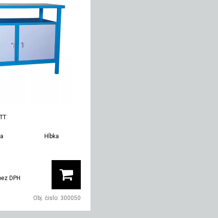
0TT
ka
Hĺbka
Hmotnosť
90 mm
600 mm
70 kg
bez DPH
Obj. čislo:
300050