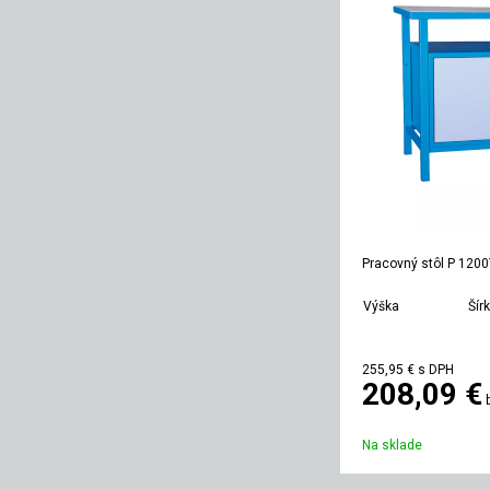
Pracovný stôl P 120
Výška
Šír
850 mm
11
255,95 €
s DPH
208,09 €
Na sklade