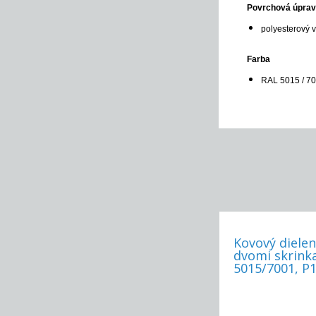
Povrchová úpra
polyesterový 
Farba
RAL 5015 / 7
Kovový dielen
dvomi skrink
5015/7001, P