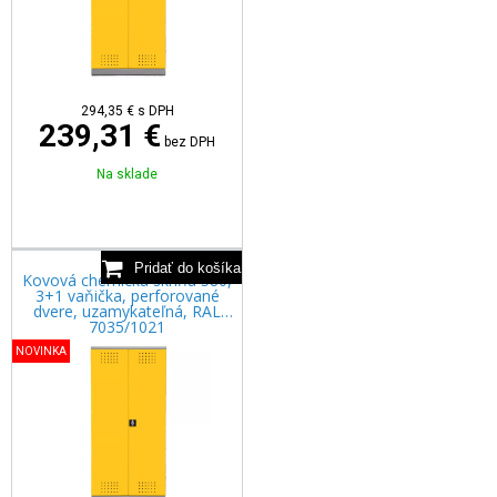
294,35
€
s DPH
239,31 €
bez DPH
Na sklade
Kovová chemická skriňa 580,
3+1 vaňička, perforované
dvere, uzamykateľná, RAL
7035/1021
NOVINKA