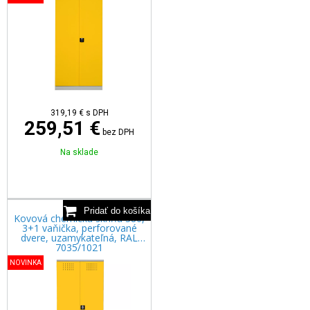
319,19
€
s DPH
259,51 €
bez DPH
Na sklade
Kovová chemická skriňa 380,
3+1 vaňička, perforované
dvere, uzamykateľná, RAL
7035/1021
NOVINKA