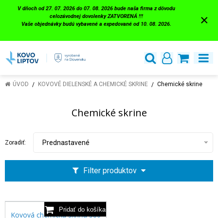
V dňoch od 27. 07. 2026 do 07. 08. 2026 bude naša firma z dôvodu
×
celozávodnej dovolenky ZATVORENÁ !!!
Vaše objednávky budú vybavené a expedované od 10. 08. 2026.
ÚVOD
KOVOVÉ DIELENSKÉ A CHEMICKÉ SKRINE
Chemické skrine
Chemické skrine
Prednastavené
Zoradiť:
Filter produktov
Kovová chemická skriňa 380