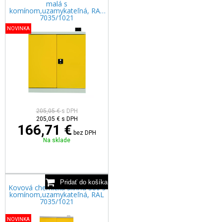
malá s
komínom,uzamykateľná, RAL
7035/1021
NOVINKA
205,05 €
s DPH
205,05
€
s DPH
166,71 €
bez DPH
Na sklade
Kovová chemická skriňa 380 s
komínom,uzamykateľná, RAL
7035/1021
NOVINKA