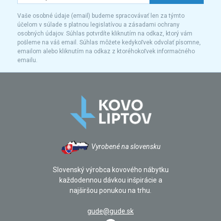
Vaše osobné údaje (email) budeme spracovávať len za týmto
účelom v súlade s platnou legislatívou a zásadami ochrany
osobných údajov. Súhlas potvrdíte kliknutím na odkaz, ktorý vám
pošleme na váš email. Súhlas môžete kedykoľvek odvolať písomne,
emailom alebo kliknutím na odkaz z ktoréhokoľvek informačného
emailu.
Vyrobené na slovensku
Slovenský výrobca kovového nábytku
každodennou dávkou inšpirácie a
najširšou ponukou na trhu.
gude@gude.sk