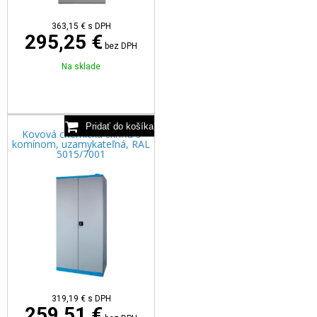
363,15
€
s DPH
295,25 €
bez DPH
Na sklade
Kovová chemická skriňa s
komínom, uzamykateľná, RAL
5015/7001
319,19
€
s DPH
259,51 €