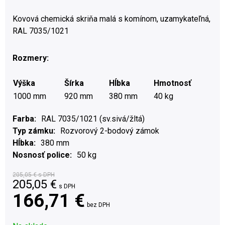
Kovová chemická skriňa malá s komínom, uzamykateľná,
RAL 7035/1021
Rozmery:
Výška
Šírka
Hĺbka
Hmotnosť
1000 mm
920 mm
380 mm
40 kg
Farba
RAL 7035/1021 (sv.sivá/žltá)
Typ zámku
Rozvorový 2-bodový zámok
Hĺbka
380 mm
Nosnosť police
50 kg
205,05 €
s DPH
205,05
€
s DPH
166,71 €
bez DPH