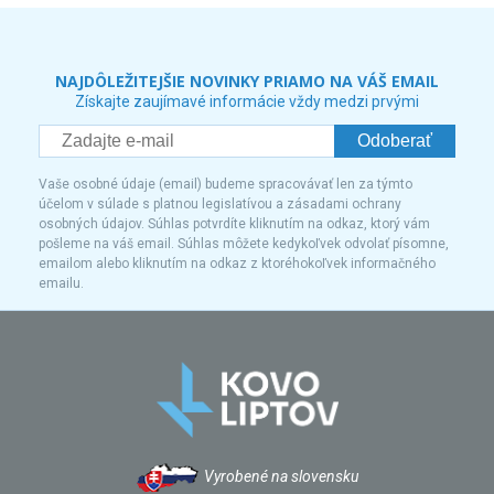
NAJDÔLEŽITEJŠIE NOVINKY PRIAMO NA VÁŠ EMAIL
Získajte zaujímavé informácie vždy medzi prvými
Odoberať
Vaše osobné údaje (email) budeme spracovávať len za týmto
účelom v súlade s platnou legislatívou a zásadami ochrany
osobných údajov. Súhlas potvrdíte kliknutím na odkaz, ktorý vám
pošleme na váš email. Súhlas môžete kedykoľvek odvolať písomne,
emailom alebo kliknutím na odkaz z ktoréhokoľvek informačného
emailu.
Vyrobené na slovensku