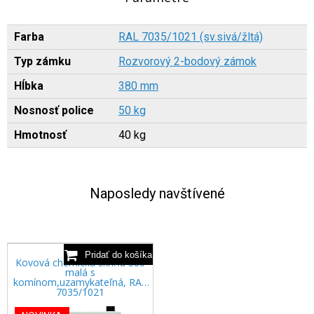
Farba
RAL 7035/1021 (sv.sivá/žltá)
Typ zámku
Rozvorový 2-bodový zámok
Hĺbka
380 mm
Nosnosť police
50 kg
Hmotnosť
40 kg
Naposledy navštívené
Kovová chemická skriňa 380
malá s
komínom,uzamykateľná, RAL
7035/1021