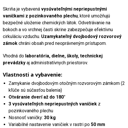
Skriňa je vybavená
vysúvateľnými nepriepustnými
vaničkami z pozinkovaného plechu
, ktoré umožňujú
bezpečné uloženie chemických látok. Odvetrávanie na
bokoch a vo vrchnej časti skrine zabezpečuje efektívnu
cirkuláciu vzduchu.
Uzamykateľný dvojbodový rozvorový
zámok
chráni obsah pred neoprávneným prístupom.
Vhodná do
laboratória, dielne, školy, technickej
prevádzky
aj administratívnych priestorov.
Vlastnosti a vybavenie:
Zamykanie dvojbodovým otočným rozvorovým zámkom (2
kľúče sú súčasťou balenia)
Otváranie dverí až do 180°
3 vysúvateľných nepriepustných vaničiek
z
pozinkovaného plechu
Nosnosť vaničky:
30 kg
Variabilné nastavenie vaničiek v rastri po
50 mm