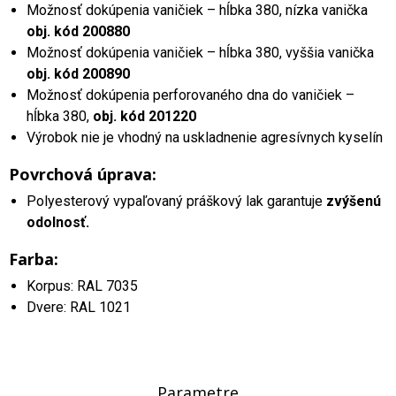
Možnosť dokúpenia vaničiek – hĺbka 380, nízka vanička
obj. kód 200880
Možnosť dokúpenia vaničiek – hĺbka 380, vyššia vanička
obj. kód 200890
Možnosť dokúpenia perforovaného dna do vaničiek –
hĺbka 380,
obj. kód 201220
Výrobok nie je vhodný na uskladnenie agresívnych kyselín
Povrchová úprava:
Polyesterový vypaľovaný práškový lak garantuje
zvýšenú
odolnosť.
Farba:
Korpus: RAL 7035
Dvere: RAL 1021
Parametre