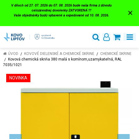
V dňoch od 27. 07. 2026 do 07. 08. 2026 bude naša firma z dôvodu
×
celozávodnej dovolenky ZATVORENÁ !!!
Vaše objednávky budú vybavené a expedované od 10. 08. 2026.
ÚVOD
KOVOVÉ DIELENSKÉ A CHEMICKÉ SKRINE
CHEMICKÉ SKRINE
Kovová chemická skriňa 380 malá s komínom,uzamykateľná, RAL
7035/1021
NOVINKA