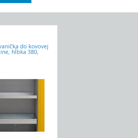
vanička do kovovej
ine, hĺbka 380,