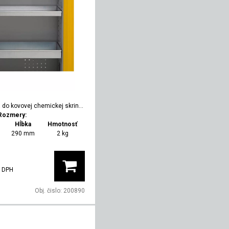
do kovovej chemickej skrine, hĺbka 380, vyššia
Rozmery:
Hĺbka
Hmotnosť
290 mm
2 kg
 DPH
Obj. čislo:
200890