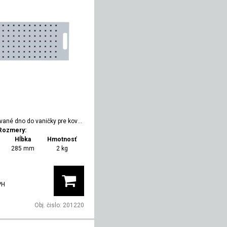
vané dno do vaničky pre kovovú chemickú skriňu, hĺbka 380
Rozmery:
Hĺbka
Hmotnosť
285 mm
2 kg
PH
Obj. čislo:
201220