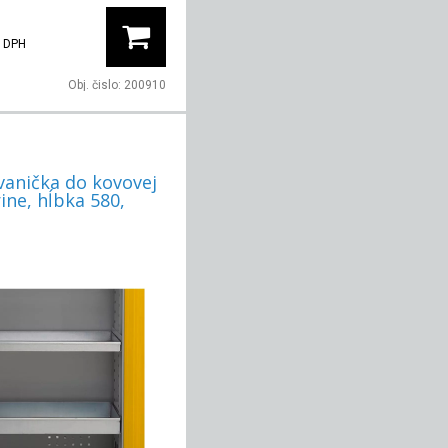
 DPH
Obj. čislo:
200910
vanička do kovovej
ine, hĺbka 580,