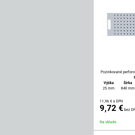
Pozinkované perforo
Výška
Šírka
25 mm
840 mm
11,96
€
s DPH
9,72 €
bez D
Na sklade