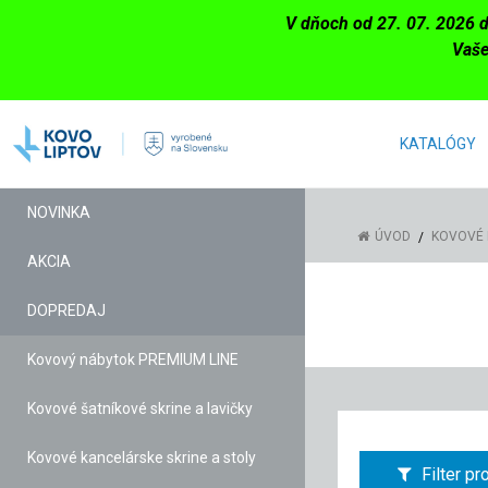
V dňoch od 27. 07. 2026 
Vaše
KATALÓGY
NOVINKA
ÚVOD
KOVOVÉ 
AKCIA
DOPREDAJ
Kovový nábytok PREMIUM LINE
Kovové šatníkové skrine a lavičky
Kovové kancelárske skrine a stoly
Filter p