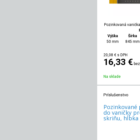
Pozinkovaná vanička 
Výška
Šírka
50 mm
845 mm
20,08
€
s DPH
16,33 €
bez
Na sklade
Príslušenstvo
Pozinkované 
do vaničky p
skriňu, hĺbka