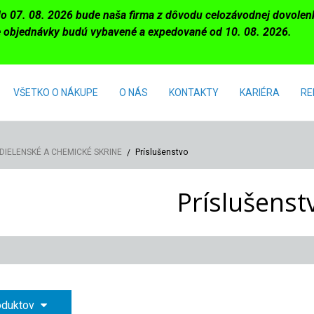
do 07. 08. 2026 bude naša firma z dôvodu celozávodnej dovole
 objednávky budú vybavené a expedované od 10. 08. 2026.
VŠETKO O NÁKUPE
O NÁS
KONTAKTY
KARIÉRA
RE
DIELENSKÉ A CHEMICKÉ SKRINE
Príslušenstvo
Príslušenst
roduktov