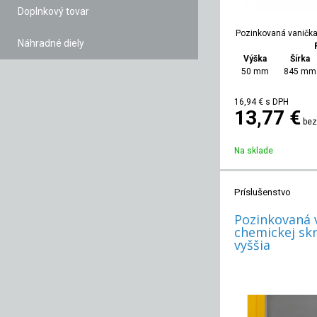
Doplnkový tovar
Pozinkovaná vanička 
Náhradné diely
Výška
Šírka
50 mm
845 mm
16,94
€
s DPH
13,77 €
bez
Na sklade
Príslušenstvo
Pozinkovaná 
chemickej skr
vyššia