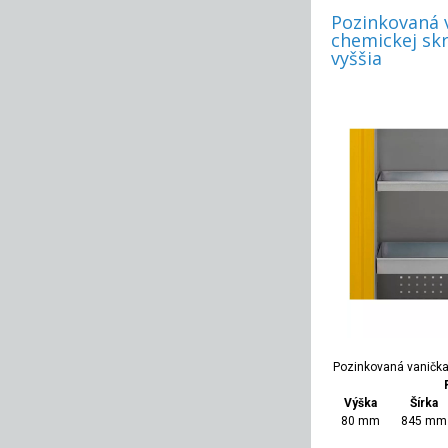
Pozinkovaná 
chemickej skr
vyššia
Pozinkovaná vanička 
Výška
Šírka
80 mm
845 mm