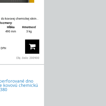
do kovovej chemickej skrine, hĺbka 580, nízka
Rozmery:
Hĺbka
Hmotnosť
490 mm
3 kg
 DPH
Obj. čislo:
200900
perforované dno
re kovovú chemickú
 380