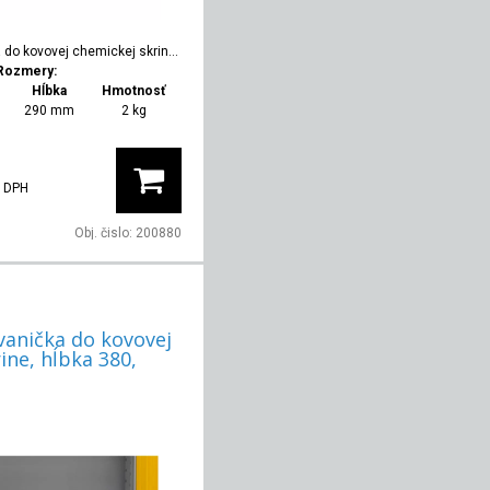
do kovovej chemickej skrine, hĺbka 380, nízka
Rozmery:
Hĺbka
Hmotnosť
290 mm
2 kg
 DPH
Obj. čislo:
200880
vanička do kovovej
ine, hĺbka 380,