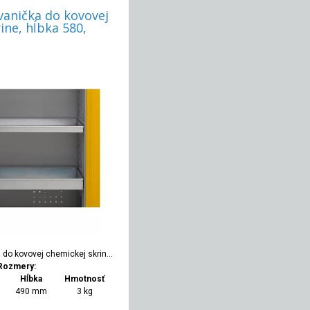
vanička do kovovej
ine, hĺbka 580,
do kovovej chemickej skrine, hĺbka 580, vyššia
Rozmery:
Hĺbka
Hmotnosť
490 mm
3 kg