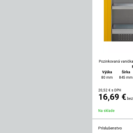
Pozinkovaná vanička 
Výška
Šírka
80 mm
845 mm
20,52
€
s DPH
16,69 €
bez
Na sklade
Príslušenstvo