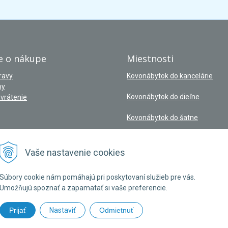
e o nákupe
Miestnosti
ravy
Kovonábytok do kancelárie
by
Kovonábytok do dieľne
vrátenie
Kovonábytok do šatne
Vaše nastavenie cookies
Súbory cookie nám pomáhajú pri poskytovaní služieb pre vás.
Umožňujú spoznať a zapamätať si vaše preferencie.
Prijať
Nastaviť
Odmietnuť
V | Slovenský výrobca kovového nábytku •
NextShop
&
e-shop Pohoda Connecto