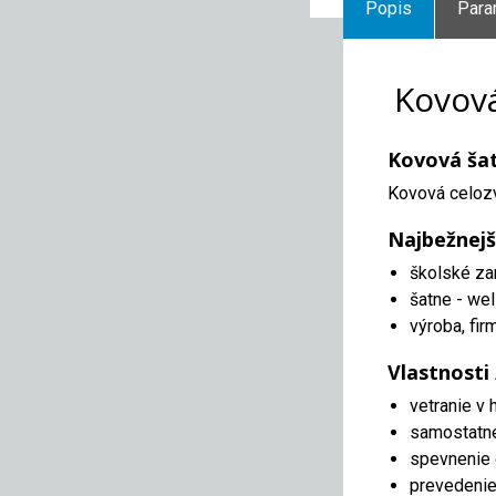
Popis
Para
Kovová
Kovová šatn
Kovová celozv
Najbežnejš
školské za
šatne - wel
výroba, fir
Vlastnosti
vetranie v 
samostatn
spevnenie 
prevedenie 