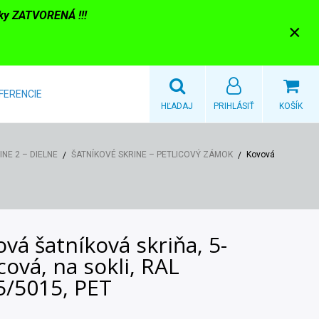
nky ZATVORENÁ !!!
×
FERENCIE
HĽADAJ
PRIHLÁSIŤ
KOŠÍK
NE 2 – DIELNE
ŠATNÍKOVÉ SKRINE – PETLICOVÝ ZÁMOK
Kovová
vá šatníková skriňa, 5-
cová, na sokli, RAL
5/5015, PET