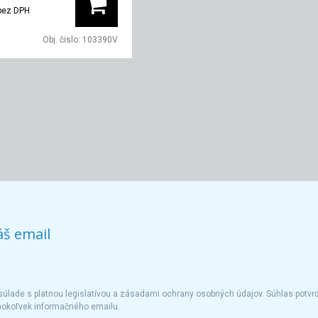
bez DPH
Obj. čislo:
103390V
áš email
úlade s platnou legislatívou a zásadami ochrany osobných údajov. Súhlas potvrd
hokoľvek informačného emailu.