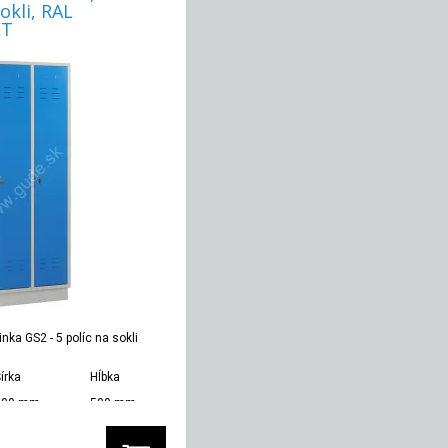
okli, RAL
ET
nka GS2 - 5 políc na sokli
írka
Hĺbka
Hmotnosť
600 mm
500 mm
45 kg