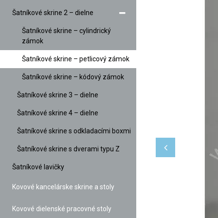
Šatníkové skrine 2 – dielne
Šatníkové skrine – cylindrický
zámok
Šatníkové skrine – petlicový zámok
Šatníkové skrine – kódový zámok
Šatníkové skrine 3 – dielne
Šatníkové skrine 4 – dielne
Šatníkové skrine s odkladacími boxmi
Šatníkové skrine s dverami typu Z
Šatníkové lavičky
Kovové kancelárske skrine a stoly
Kovové dielenské pracovné stoly