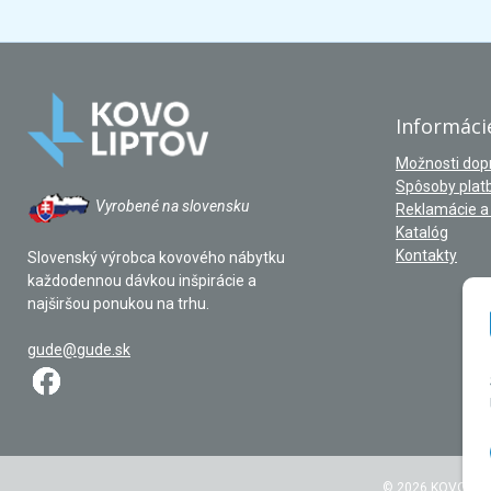
Informáci
Možnosti dop
Spôsoby plat
Vyrobené na slovensku
Reklamácie a 
Katalóg
Kontakty
Slovenský výrobca kovového nábytku
každodennou dávkou inšpirácie a
najširšou ponukou na trhu.
gude@gude.sk
© 2026 KOVOLIPTO