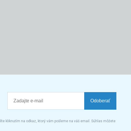
Odoberať
íte kliknutím na odkaz, ktorý vám pošleme na váš email. Súhlas môžete