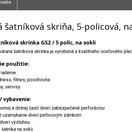
metre
 šatníková skriňa, 5-policová, n
íková skrinka GS2 / 5 políc, na sokli
áraná šatníková skrinka je vyrobená z kvalitného oceľového ple
ie použitie:
riadenie
lness, fitnes, posilňovňa
my, servisy
 / vybavenie:
hornej a dolnej časti dverí zabezpečené perforáciou
é uzamykanie dverí petlicovým zámkom
dverí výstuhou
šatníka na sokli