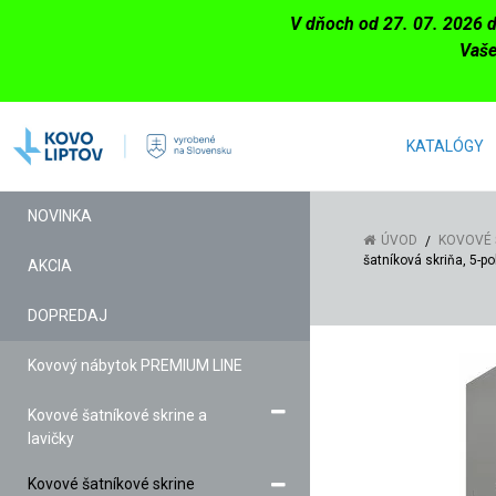
V dňoch od 27. 07. 2026 
Vaše
KATALÓGY
NOVINKA
ÚVOD
KOVOVÉ 
šatníková skriňa, 5-p
AKCIA
DOPREDAJ
Kovový nábytok PREMIUM LINE
Kovové šatníkové skrine a
lavičky
Kovové šatníkové skrine