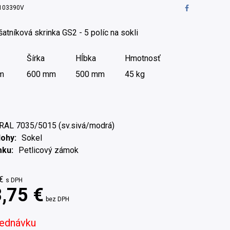
103390V
atníková skrinka GS2 - 5 políc na sokli
Šírka
Hĺbka
Hmotnosť
m
600 mm
500 mm
45 kg
RAL 7035/5015 (sv.sivá/modrá)
Nohy
Sokel
mku
Petlicový zámok
€
s DPH
,75 €
bez DPH
jednávku