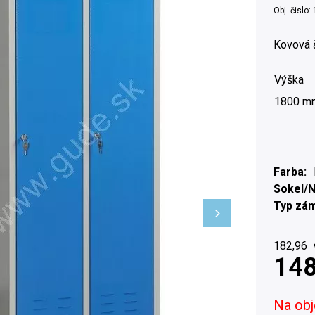
Obj. čislo:
Kovová š
Výška
1800 m
Farba
Sokel/
Typ zá
182,96
148
Na ob