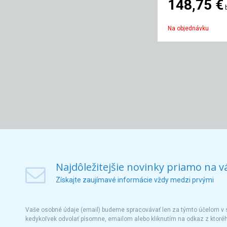
148,75 €
Na objednávku
Najdôležitejšie novinky priamo na v
Získajte zaujímavé informácie vždy medzi prvými
Vaše osobné údaje (email) budeme spracovávať len za týmto účelom v s
kedykoľvek odvolať písomne, emailom alebo kliknutím na odkaz z ktoré