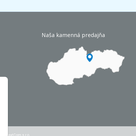
Naša kamenná predajňa
r
by
NextCom s.r.o.