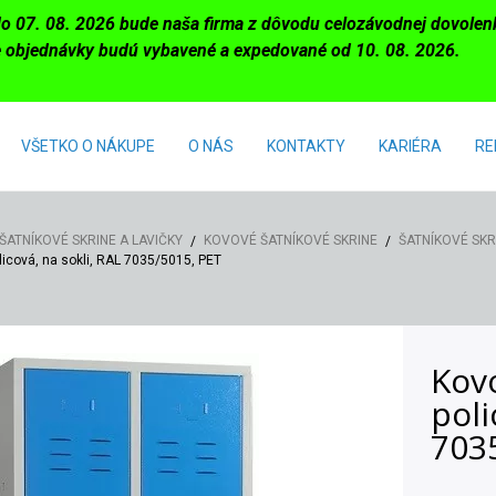
do 07. 08. 2026 bude naša firma z dôvodu celozávodnej dovole
 objednávky budú vybavené a expedované od 10. 08. 2026.
VŠETKO O NÁKUPE
O NÁS
KONTAKTY
KARIÉRA
RE
ŠATNÍKOVÉ SKRINE A LAVIČKY
KOVOVÉ ŠATNÍKOVÉ SKRINE
ŠATNÍKOVÉ SKRI
olicová, na sokli, RAL 7035/5015, PET
Kovo
poli
703