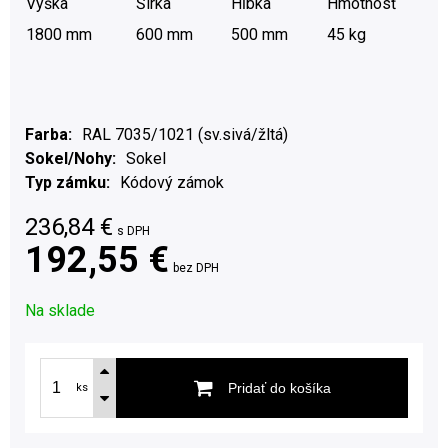
Výška
Šírka
Hĺbka
Hmotnosť
1800 mm
600 mm
500 mm
45 kg
Farba
RAL 7035/1021 (sv.sivá/žltá)
Sokel/Nohy
Sokel
Typ zámku
Kódový zámok
236,84
€
s DPH
192,55 €
bez DPH
Na sklade
Pridať do košíka
ks