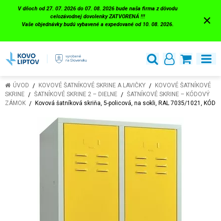
V dňoch od 27. 07. 2026 do 07. 08. 2026 bude naša firma z dôvodu
×
celozávodnej dovolenky ZATVORENÁ !!!
Vaše objednávky budú vybavené a expedované od 10. 08. 2026.
ÚVOD
KOVOVÉ ŠATNÍKOVÉ SKRINE A LAVIČKY
KOVOVÉ ŠATNÍKOVÉ
SKRINE
ŠATNÍKOVÉ SKRINE 2 – DIELNE
ŠATNÍKOVÉ SKRINE – KÓDOVÝ
ZÁMOK
Kovová šatníková skriňa, 5-policová, na sokli, RAL 7035/1021, KÓD