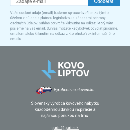
Odoberať
Vaše osobné údaje (email) budeme spracovávať len za týmto
účelom v súlade s platnou legislatívou a zásadami ochrany
osobných údajov. Súhlas potvrdíte kliknutím na odkaz, ktorý vám
pošleme na váš email. Súhlas môžete kedykoľvek odvolať písomne,
emailom alebo kliknutím na odkaz z ktoréhokoľvek informačného
emailu.
Vyrobené na slovensku
Slovenský výrobca kovového nábytku
každodennou dávkou inšpirácie a
najširšou ponukou na trhu.
gude@gude.sk