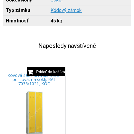
Typ zámku
Kódový zámok
Hmotnosť
45 kg
Naposledy navštívené
Kovová šatníková skriňa, 5-
policová, na sokli, RAL
7035/1021, KÓD