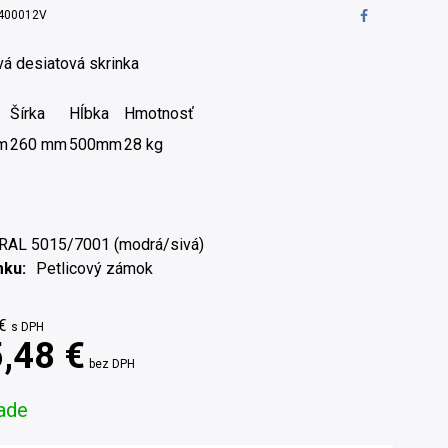
400012V
á desiatová skrinka
Šírka
Hĺbka
Hmotnosť
m
260 mm
500mm
28 kg
RAL 5015/7001 (modrá/sivá)
mku
Petlicový zámok
€
s DPH
,48 €
bez DPH
ade