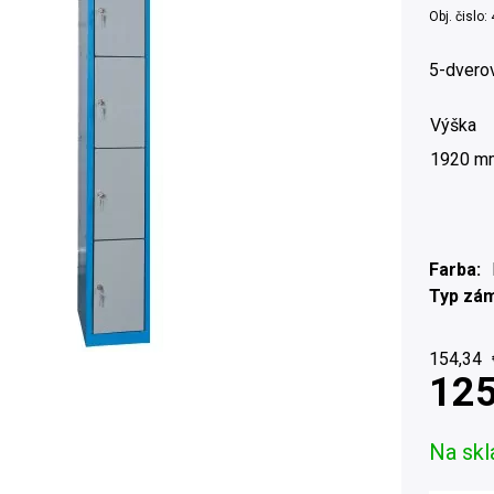
Obj. čislo:
5-dverov
Výška
1920 m
Farba
Typ zá
154,34
125
Na skl