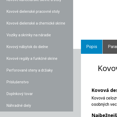
Kovové dielenské pracovné stoly
Kovové dielenské a chemické skrine
Vozíky a skrinky na náradie
Popis
Para
Kovový nábytok do dielne
Kovové regály a funkčné skrine
Kovov
Perforované steny a držiaky
Príslušenstvo
Kovová des
Doplnkový tovar
Kovová celozv
osobných vecí
Náhradné diely
Najbežnejš