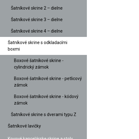
Šatníkové skrine 2 – dielne
Šatníkové skrine 3 – dielne
Šatníkové skrine 4 – dielne
Šatníkové skrine s odkladacími
boxmi
Boxové šatníkové skrine -
cylindrický zámok
Boxové šatníkové skrine - petlicový
zámok
Boxové šatníkové skrine - kódový
zámok
Šatníkové skrine s dverami typu Z
Šatníkové lavičky
Kovové kancelárske skrine a stoly