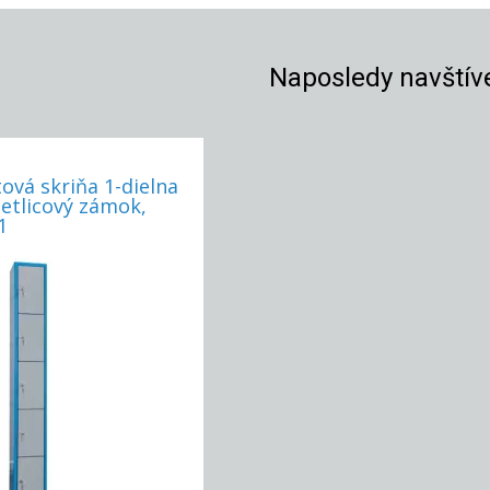
Naposledy navštív
ová skriňa 1-dielna
petlicový zámok,
1