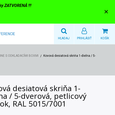
nky ZATVORENÁ !!!
×
FERENCIE
HĽADAJ
PRIHLÁSIŤ
KOŠÍK
INE S ODKLADACÍMI BOXMI
Kovová desiatová skriňa 1-dielna / 5-
vá desiatová skriňa 1-
na / 5-dverová, petlicový
ok, RAL 5015/7001