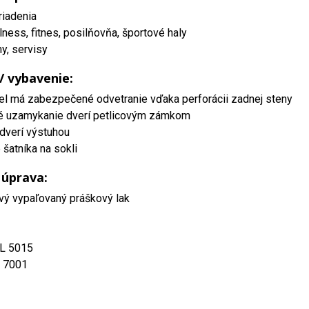
riadenia
lness, fitnes, posilňovňa, športové haly
my, servisy
 / vybavenie:
el má zabezpečené odvetranie vďaka perforácii zadnej steny
é uzamykanie dverí petlicovým zámkom
dverí výstuhou
šatníka na sokli
 úprava:
vý vypaľovaný práškový lak
AL 5015
L 7001