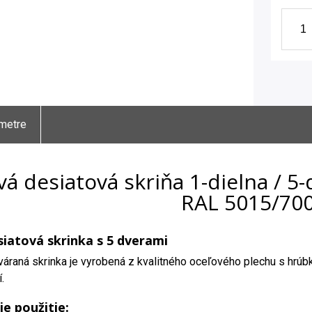
metre
á desiatová skriňa 1-dielna / 5
RAL 5015/70
iatová skrinka s 5 dverami
áraná skrinka je vyrobená z kvalitného oceľového plechu s hrúb
.
ie použitie: