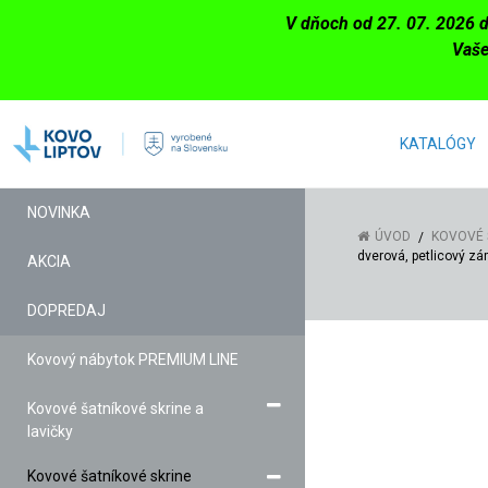
V dňoch od 27. 07. 2026 
Vaše
KATALÓGY
NOVINKA
ÚVOD
KOVOVÉ 
dverová, petlicový z
AKCIA
DOPREDAJ
Kovový nábytok PREMIUM LINE
Kovové šatníkové skrine a
lavičky
Kovové šatníkové skrine