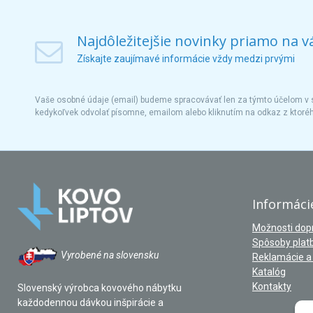
Najdôležitejšie novinky priamo na v
Získajte zaujímavé informácie vždy medzi prvými
Vaše osobné údaje (email) budeme spracovávať len za týmto účelom v s
kedykoľvek odvolať písomne, emailom alebo kliknutím na odkaz z ktoré
Informáci
Možnosti dop
Spôsoby plat
Vyrobené na slovensku
Reklamácie a 
Katalóg
Kontakty
Slovenský výrobca kovového nábytku
každodennou dávkou inšpirácie a