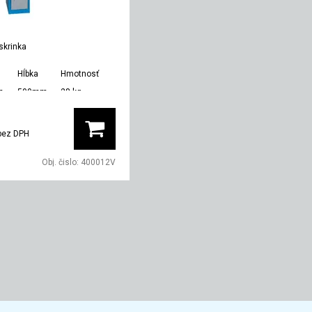
skrinka
Hĺbka
Hmotnosť
m
500mm
28 kg
bez DPH
Obj. čislo:
400012V