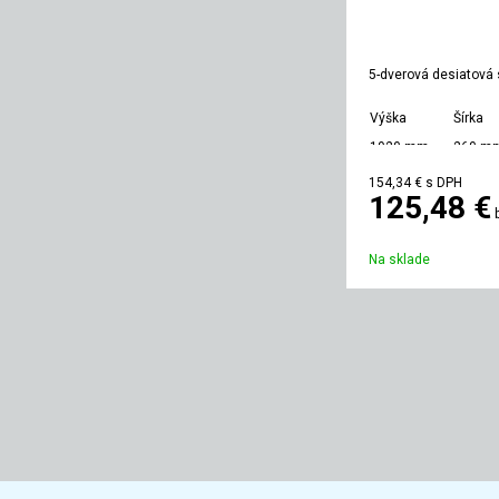
5-dverová desiatová 
Výška
Šírka
1920 mm
260 m
154,34 €
s DPH
125,48 €
Na sklade