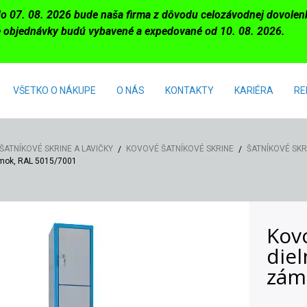
do 07. 08. 2026 bude naša firma z dôvodu celozávodnej dovole
 objednávky budú vybavené a expedované od 10. 08. 2026.
VŠETKO O NÁKUPE
O NÁS
KONTAKTY
KARIÉRA
RE
ŠATNÍKOVÉ SKRINE A LAVIČKY
KOVOVÉ ŠATNÍKOVÉ SKRINE
ŠATNÍKOVÉ SKR
ámok, RAL 5015/7001
Kovo
diel
zám