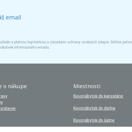
áš email
úlade s platnou legislatívou a zásadami ochrany osobných údajov. Súhlas potvrd
hokoľvek informačného emailu.
e o nákupe
Miestnosti
ravy
Kovonábytok do kancelárie
by
Kovonábytok do dieľne
vrátenie
Kovonábytok do šatne