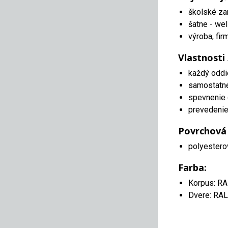
školské za
šatne - wel
výroba, fir
Vlastnosti
každý oddi
samostatn
spevnenie 
prevedenie 
Povrchová
polyestero
Farba:
Korpus: R
Dvere: RA