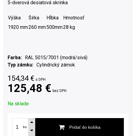
5-dverová desiatová skrinka
Výška
Šírka
Hĺbka
Hmotnosť
1920 mm
260 mm
500mm
28 kg
Farba
RAL 5015/7001 (modrá/sivá)
Typ zámku
Cylindrický zámok
154,34
€
s DPH
125,48 €
bez DPH
Na sklade
Pridať do košíka
ks