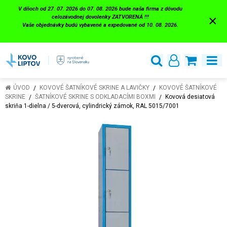
V dňoch od 27. 07. 2026 do 07. 08. 2026 bude naša firma z dôvodu
×
celozávodnej dovolenky ZATVORENÁ !!!
Vaše objednávky budú vybavené a expedované od 10. 08. 2026.
ÚVOD
KOVOVÉ ŠATNÍKOVÉ SKRINE A LAVIČKY
KOVOVÉ ŠATNÍKOVÉ
SKRINE
ŠATNÍKOVÉ SKRINE S ODKLADACÍMI BOXMI
Kovová desiatová
skriňa 1-dielna / 5-dverová, cylindrický zámok, RAL 5015/7001