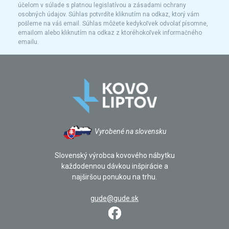
účelom v súlade s platnou legislatívou a zásadami ochrany
osobných údajov. Súhlas potvrdíte kliknutím na odkaz, ktorý vám
pošleme na váš email. Súhlas môžete kedykoľvek odvolať písomne,
emailom alebo kliknutím na odkaz z ktoréhokoľvek informačného
emailu.
Vyrobené na slovensku
Slovenský výrobca kovového nábytku
každodennou dávkou inšpirácie a
najširšou ponukou na trhu.
gude@gude.sk