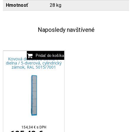
Hmotnosť
28 kg
Naposledy navštívené
Kovová desiatová skriňa 1-
dielna / 5-dverová, cylindrický
zámok, RAL 5015/7001
154,34 €
s DPH