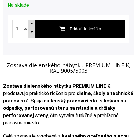
Na sklade
Pridať do košíka
ks
Zostava dielenského nábytku PREMIUM LINE K,
RAL 9005/5003
Zostava dielenského nábytku PREMIUM LINE K
predstavuje praktické riešenie pre
dielne, školy a technické
pracoviská
. Spája
dielenský pracovný stôl s košom na
odpadky, perforovanú stenu na náradie a držiaky
perforovanej steny
, čím vytvára funkčné a prehľadné
pracovné miesto.
Celá zostava je vyrobená z
kvalitného oceľového plechu
,