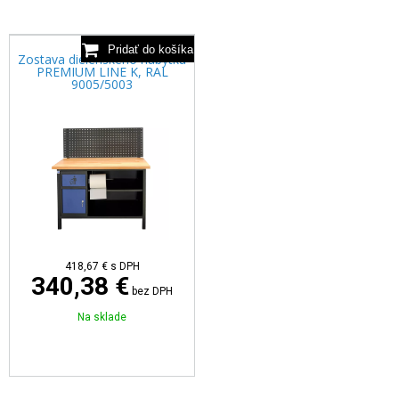
Zostava dielenského nábytku
PREMIUM LINE K, RAL
9005/5003
418,67 €
s DPH
340,38 €
bez DPH
Na sklade