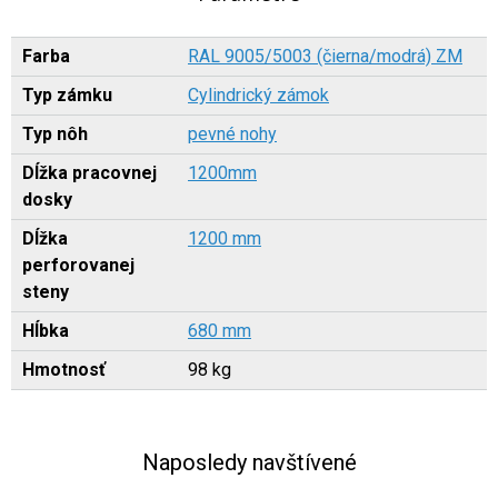
Farba
RAL 9005/5003 (čierna/modrá) ZM
Typ zámku
Cylindrický zámok
Typ nôh
pevné nohy
Dĺžka pracovnej
1200mm
dosky
Dĺžka
1200 mm
perforovanej
steny
Hĺbka
680 mm
Hmotnosť
98 kg
Naposledy navštívené