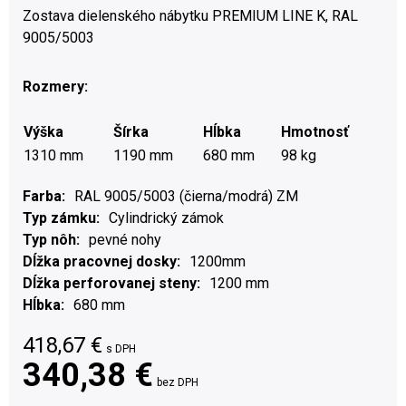
Zostava dielenského nábytku PREMIUM LINE K, RAL
9005/5003
Rozmery:
Výška
Šírka
Hĺbka
Hmotnosť
1310 mm
1190 mm
680 mm
98 kg
Farba
RAL 9005/5003 (čierna/modrá) ZM
Typ zámku
Cylindrický zámok
Typ nôh
pevné nohy
Dĺžka pracovnej dosky
1200mm
Dĺžka perforovanej steny
1200 mm
Hĺbka
680 mm
418,67
€
s DPH
340,38 €
bez DPH