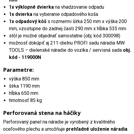
1x výklopné dvierka
na vhadzovanie odpadu
1x dvierka
na vyberanie odpadového koša
1x odpadový kôš
s rozmermi šírka 250 mm x výška 200
mm, vzostupne do zadnej časti 290 mm x hĺbka 535 mm
stôl je možné objednať samostatne (obj. kód 300098)
možnosť dokúpiť aj 211-dielnu PROFI sadu náradia MW
TOOLS – dielenské náradie do vozíka / servisná sada
obj.
kód - 119000N
Parametre:
výška 850 mm
šírka 1190 mm
hĺbka 650 mm
hmotnosť 85 kg
Perforovaná stena na háčiky
Perforovaný panel na náradie je vyrobený z kvalitného
oceľového plechu a umožňuje
prehľadné uloženie náradia