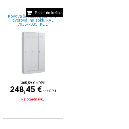
Kovová šatníková skriňa 3-
dverová, na sokli, RAL
7035/7035, KÓD
305,59 €
s DPH
248,45 €
bez DPH
Na objednávku