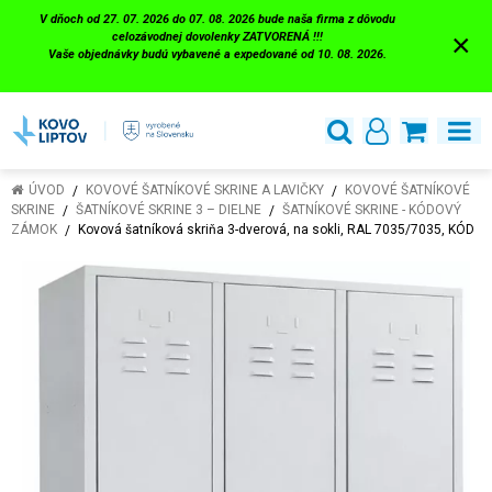
V dňoch od 27. 07. 2026 do 07. 08. 2026 bude naša firma z dôvodu
×
celozávodnej dovolenky ZATVORENÁ !!!
Vaše objednávky budú vybavené a expedované od 10. 08. 2026.
ÚVOD
KOVOVÉ ŠATNÍKOVÉ SKRINE A LAVIČKY
KOVOVÉ ŠATNÍKOVÉ
SKRINE
ŠATNÍKOVÉ SKRINE 3 – DIELNE
ŠATNÍKOVÉ SKRINE - KÓDOVÝ
ZÁMOK
Kovová šatníková skriňa 3-dverová, na sokli, RAL 7035/7035, KÓD