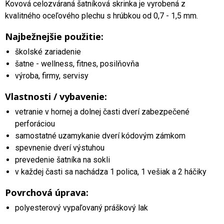
Kovová celozváraná šatníková skrinka je vyrobená z
kvalitného oceľového plechu s hrúbkou od 0,7 - 1,5 mm.
Najbežnejšie použitie:
školské zariadenie
šatne - wellness, fitnes, posilňovňa
výroba, firmy, servisy
Vlastnosti / vybavenie:
vetranie v hornej a dolnej časti dverí zabezpečené
perforáciou
samostatné uzamykanie dverí kódovým zámkom
spevnenie dverí výstuhou
prevedenie šatníka na sokli
v každej časti sa nachádza 1 polica, 1 vešiak a 2 háčiky
Povrchová úprava:
polyesterový vypaľovaný práškový lak