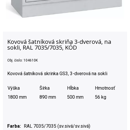
Kovová šatníková skriňa 3-dverová, na
sokli, RAL 7035/7035, KÓD
Obj. čislo:
104610K
Kovová šatníková skrinka GS3, 3-dverová na sokli
Výška
Šírka
Hĺbka
Hmotnosť
1800 mm
890 mm
500 mm
56 kg
Farba
RAL 7035/7035 (sv.sivá/sv.sivá)