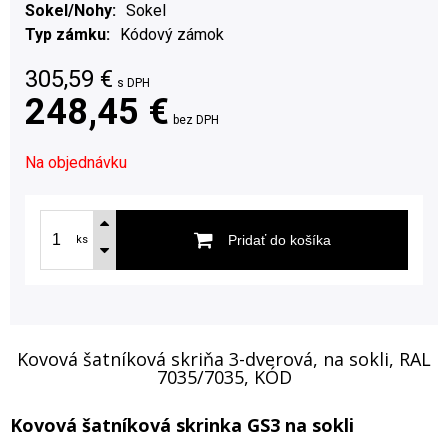
Sokel/Nohy
Sokel
Typ zámku
Kódový zámok
305,59
€
s DPH
248,45 €
bez DPH
Na objednávku
Pridať do košíka
ks
Kovová šatníková skriňa 3-dverová, na sokli, RAL
7035/7035, KÓD
Kovová šatníková skrinka GS3 na sokli