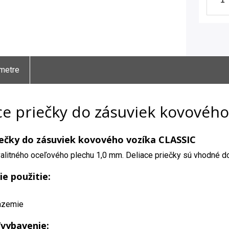
metre
ce priečky do zásuviek kovového
iečky do zásuviek kovového vozíka CLASSIC
alitného oceľového plechu 1,0 mm. Deliace priečky sú vhodné d
ie použitie:
ázemie
/vybavenie: