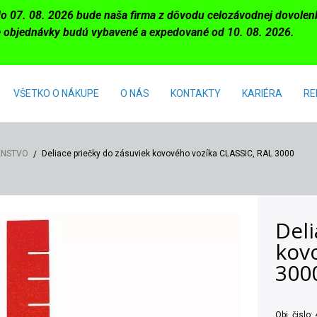
do 07. 08. 2026 bude naša firma z dôvodu celozávodnej dovole
 objednávky budú vybavené a expedované od 10. 08. 2026.
VŠETKO O NÁKUPE
O NÁS
KONTAKTY
KARIÉRA
RE
ENSTVO
Deliace priečky do zásuviek kovového vozíka CLASSIC, RAL 3000
Deli
kov
300
Obj. čislo: