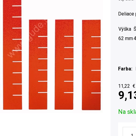
Deliace
Výška
Š
62 mm
Farba
11,22
€
9,1
Na skl