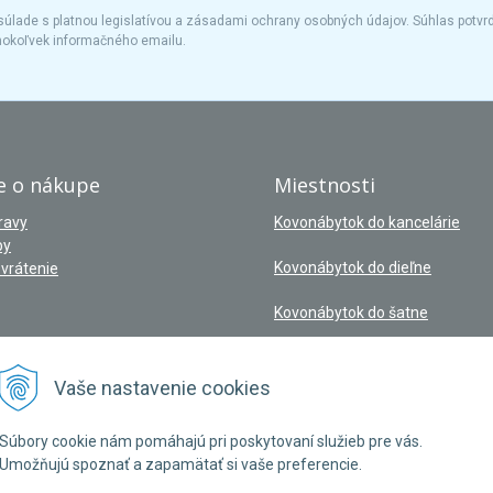
úlade s platnou legislatívou a zásadami ochrany osobných údajov. Súhlas potvrd
hokoľvek informačného emailu.
e o nákupe
Miestnosti
ravy
Kovonábytok do kancelárie
by
Kovonábytok do dieľne
vrátenie
Kovonábytok do šatne
Vaše nastavenie cookies
Súbory cookie nám pomáhajú pri poskytovaní služieb pre vás.
Umožňujú spoznať a zapamätať si vaše preferencie.