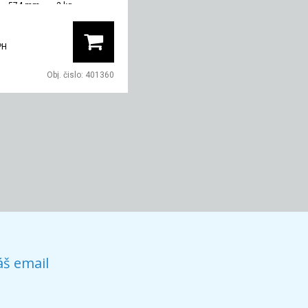
574 mm
2 kg
PH
Obj. čislo:
401360
áš email