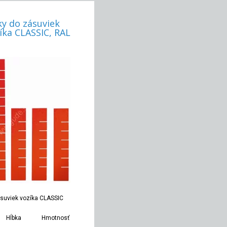
ky do zásuviek
íka CLASSIC, RAL
ásuviek vozíka CLASSIC
Hĺbka
Hmotnosť