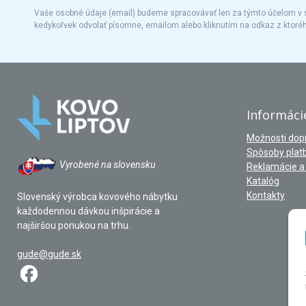
Vaše osobné údaje (email) budeme spracovávať len za týmto účelom v s
kedykoľvek odvolať písomne, emailom alebo kliknutím na odkaz z ktoré
Informáci
Možnosti dop
Spôsoby plat
Vyrobené na slovensku
Reklamácie a 
Katalóg
Kontakty
Slovenský výrobca kovového nábytku
každodennou dávkou inšpirácie a
najširšou ponukou na trhu.
gude@gude.sk