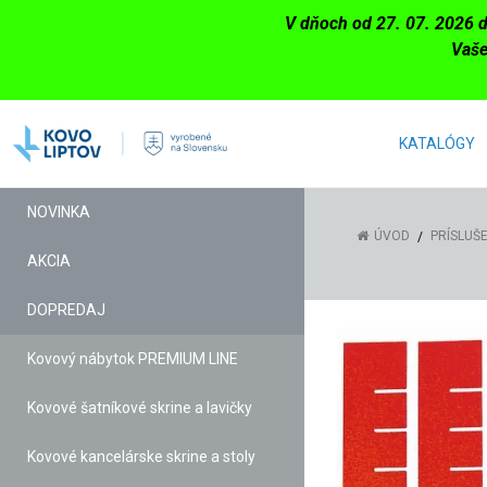
V dňoch od 27. 07. 2026 
Vaše
KATALÓGY
NOVINKA
ÚVOD
PRÍSLUŠ
AKCIA
DOPREDAJ
Kovový nábytok PREMIUM LINE
Kovové šatníkové skrine a lavičky
Kovové kancelárske skrine a stoly