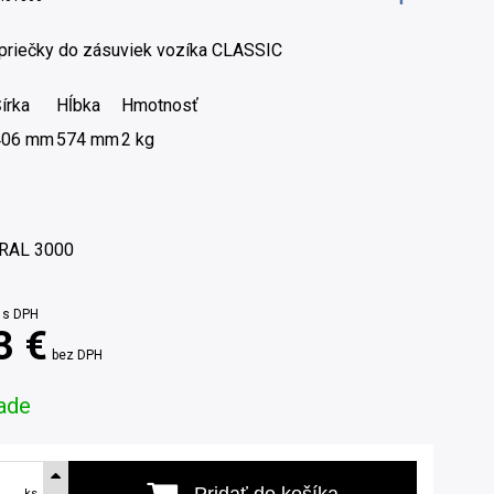
 priečky do zásuviek vozíka CLASSIC
írka
Hĺbka
Hmotnosť
406 mm
574 mm
2 kg
RAL 3000
s DPH
3 €
bez DPH
ade
Pridať do košíka
ks