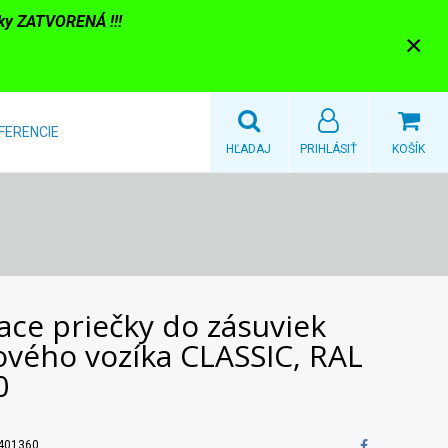
nky ZATVORENÁ !!!
×
FERENCIE
HĽADAJ
PRIHLÁSIŤ
KOŠÍK
ace priečky do zásuviek
ového vozíka CLASSIC, RAL
0
401360