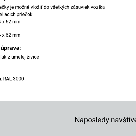
iečky je možné vložiť do všetkých zásuviek vozíka
liacich priečok:
4 x 62 mm
6 x 62 mm
 úprava:
lak z umelej živice
a: RAL 3000
Naposledy navštív