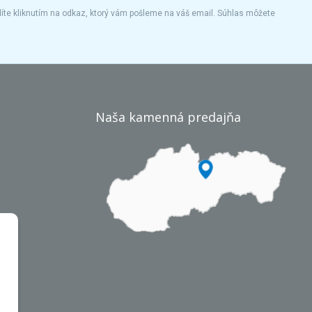
íte kliknutím na odkaz, ktorý vám pošleme na váš email. Súhlas môžete
Naša kamenná predajňa