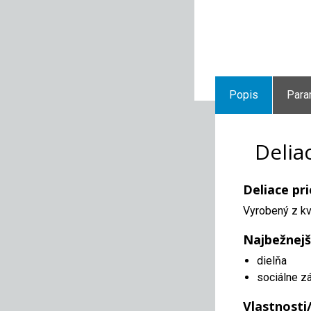
Popis
Para
Delia
Deliace pr
Vyrobený z kv
Najbežnejš
dielňa
sociálne z
Vlastnosti