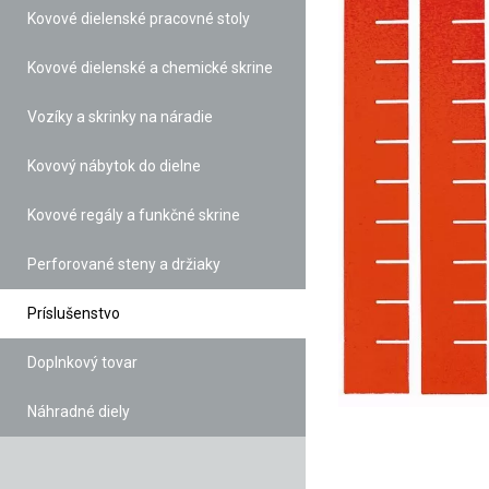
Kovové dielenské pracovné stoly
Kovové dielenské a chemické skrine
Vozíky a skrinky na náradie
Kovový nábytok do dielne
Kovové regály a funkčné skrine
Perforované steny a držiaky
Príslušenstvo
Doplnkový tovar
Náhradné diely