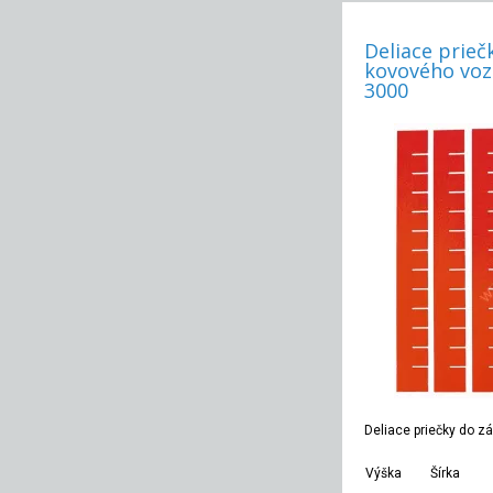
Deliace prieč
kovového voz
3000
Deliace priečky do z
Výška
Šírka