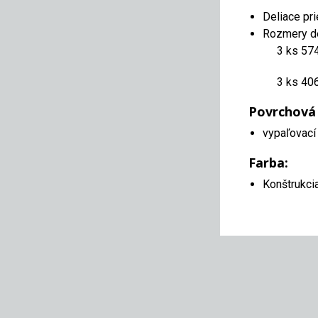
Deliace pr
Rozmery de
3 ks 57
3 ks 40
Povrchová
vypaľovací 
Farba:
Konštrukci