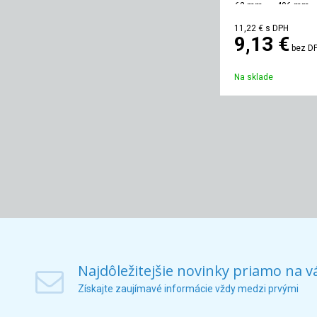
62 mm
406 mm
11,22 €
s DPH
9,13 €
bez D
Na sklade
Najdôležitejšie novinky priamo na v
Získajte zaujímavé informácie vždy medzi prvými