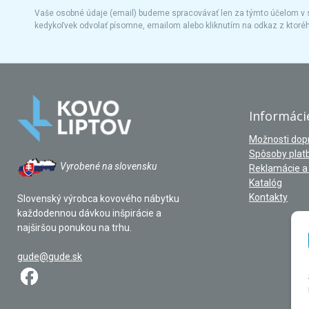
Vaše osobné údaje (email) budeme spracovávať len za týmto účelom v s
kedykoľvek odvolať písomne, emailom alebo kliknutím na odkaz z ktoré
Informáci
Možnosti dop
Spôsoby plat
Vyrobené na slovensku
Reklamácie a 
Katalóg
Kontakty
Slovenský výrobca kovového nábytku
každodennou dávkou inšpirácie a
najširšou ponukou na trhu.
gude@gude.sk