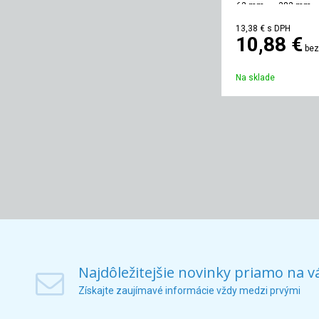
62 mm
382 mm
13,38 €
s DPH
10,88 €
bez
Na sklade
Najdôležitejšie novinky priamo na v
Získajte zaujímavé informácie vždy medzi prvými