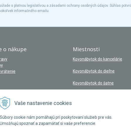
úlade s platnou legislatívou a zásadami ochrany osobných údajov. Súhlas potvrd
hokoľvek informačného emailu.
e o nákupe
Miestnosti
ravy
Kovonábytok do kancelárie
by
Kovonábytok do dieľne
vrátenie
Kovonábytok do šatne
Vaše nastavenie cookies
Súbory cookie nám pomáhajú pri poskytovaní služieb pre vás.
Umožňujú spoznať a zapamätať si vaše preferencie.