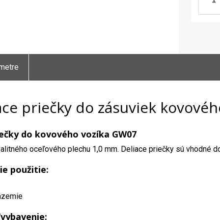
metre
ace priečky do zásuviek kovové
iečky do kovového vozíka GW07
alitného oceľového plechu 1,0 mm. Deliace priečky sú vhodné 
ie použitie:
ázemie
/vybavenie: