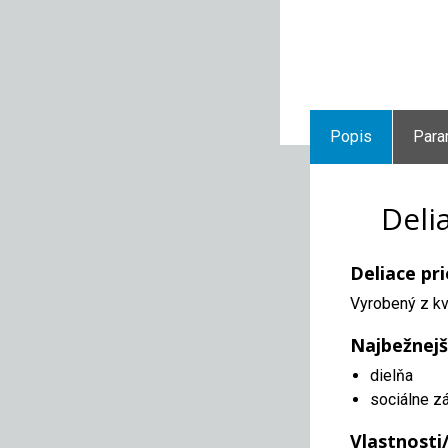
Popis
Para
Deli
Deliace pr
Vyrobený z kv
Najbežnejš
dielňa
sociálne z
Vlastnosti