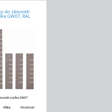
ky do zásuviek
íka GW07, RAL
ásuviek vozíka GW07
Hĺbka
Hmotnosť