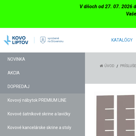
V dňoch od 27. 07. 2026 
Vaše
KATALÓGY
NOVINKA
ÚVOD
PRÍSLUŠ
AKCIA
DOPREDAJ
Kovový nábytok PREMIUM LINE
Kovové šatníkové skrine a lavičky
Kovové kancelárske skrine a stoly