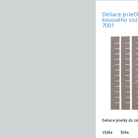
Deliace prieč
kovového voz
7001
Deliace priečky do z
Výška
Šírka