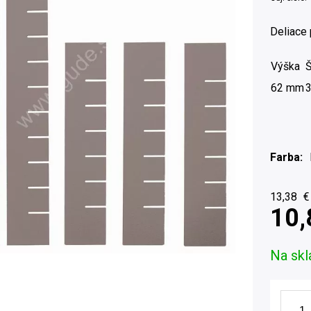
Deliace
Výška
Š
62 mm
Farba
13,38
€
10,
Na skl