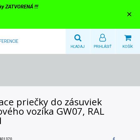
nky ZATVORENÁ !!!
×
FERENCIE
HĽADAJ
PRIHLÁSIŤ
KOŠÍK
ace priečky do zásuviek
ového vozíka GW07, RAL
1
401370