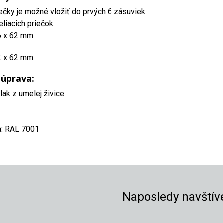
iečky je možné vložiť do prvých 6 zásuviek
liacich priečok:
6 x 62 mm
2 x 62 mm
 úprava:
lak z umelej živice
a: RAL 7001
Naposledy navštív