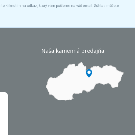
íte kliknutím na odkaz, ktorý vám pošleme na váš email. Súhlas môžete
Naša kamenná predajňa