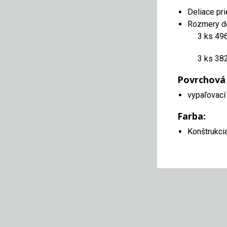
Deliace pr
Rozmery de
3 ks 49
3 ks 38
Povrchová
vypaľovací 
Farba:
Konštrukci