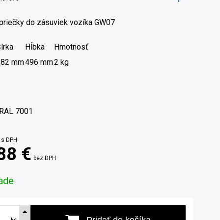
 priečky do zásuviek vozíka GW07
írka
Hĺbka
Hmotnosť
382 mm
496 mm
2 kg
RAL 7001
s DPH
88 €
bez DPH
ade
Pridať do košíka
ks