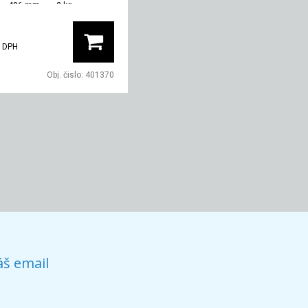
496 mm
2 kg
 DPH
Obj. čislo:
401370
áš email