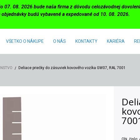
do 07. 08. 2026 bude naša firma z dôvodu celozávodnej dovole
 objednávky budú vybavené a expedované od 10. 08. 2026.
VŠETKO O NÁKUPE
O NÁS
KONTAKTY
KARIÉRA
RE
ENSTVO
Deliace priečky do zásuviek kovového vozíka GW07, RAL 7001
Deli
kov
700
Obj. čislo: