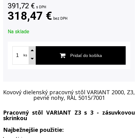
391,72
€
s DPH
318,47 €
bez DPH
Na sklade
Pridať do košíka
ks
Kovový dielenský pracovný stôl VARIANT 2000, Z3,
pevné nohy, RAL 5015/7001
Pracovný stôl VARIANT Z3 s 3 - zásuvkovou
skrinkou
Najbežnejšie použitie: