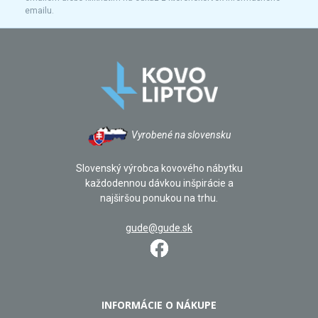
emailu.
Vyrobené na slovensku
Slovenský výrobca kovového nábytku
každodennou dávkou inšpirácie a
najširšou ponukou na trhu.
gude@gude.sk
INFORMÁCIE O NÁKUPE