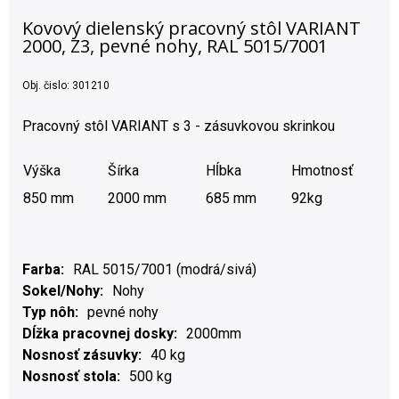
Kovový dielenský pracovný stôl VARIANT
2000, Z3, pevné nohy, RAL 5015/7001
Obj. čislo:
301210
Pracovný stôl VARIANT s 3 - zásuvkovou skrinkou
Výška
Šírka
Hĺbka
Hmotnosť
850 mm
2000 mm
685 mm
92kg
Farba
RAL 5015/7001 (modrá/sivá)
Sokel/Nohy
Nohy
Typ nôh
pevné nohy
Dĺžka pracovnej dosky
2000mm
Nosnosť zásuvky
40 kg
Nosnosť stola
500 kg