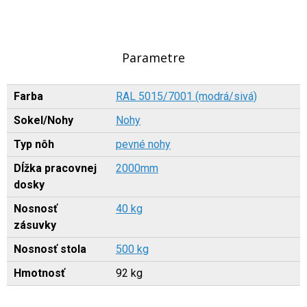
Parametre
Farba
RAL 5015/7001 (modrá/sivá)
Sokel/Nohy
Nohy
Typ nôh
pevné nohy
Dĺžka pracovnej
2000mm
dosky
Nosnosť
40 kg
zásuvky
Nosnosť stola
500 kg
Hmotnosť
92 kg