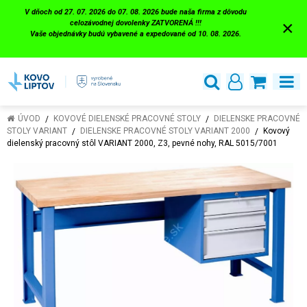
V dňoch od 27. 07. 2026 do 07. 08. 2026 bude naša firma z dôvodu
×
celozávodnej dovolenky ZATVORENÁ !!!
Vaše objednávky budú vybavené a expedované od 10. 08. 2026.
ÚVOD
KOVOVÉ DIELENSKÉ PRACOVNÉ STOLY
DIELENSKE PRACOVNÉ
STOLY VARIANT
DIELENSKE PRACOVNÉ STOLY VARIANT 2000
Kovový
dielenský pracovný stôl VARIANT 2000, Z3, pevné nohy, RAL 5015/7001