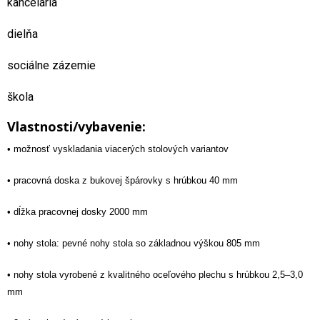
kancelária
dielňa
sociálne zázemie
škola
Vlastnosti/vybavenie:
• možnosť vyskladania viacerých stolových variantov
• pracovná doska z bukovej špárovky s hrúbkou 40 mm
• dĺžka pracovnej dosky 2000 mm
• nohy stola: pevné nohy stola so základnou výškou 805 mm
• nohy stola vyrobené z kvalitného oceľového plechu s hrúbkou 2,5–3,0
mm