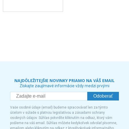
NAJDÔLEŽITEJŠIE NOVINKY PRIAMO NA VÁŠ EMAIL
Získajte zaujímavé informácie vždy medzi prvými
Odoberať
Vaše osobné údaje (email) budeme spracovávať len za týmto
účelom v súlade s platnou legislatívou a zásadami ochrany
osobných údajov. Súhlas potvrdíte kliknutím na odkaz, ktorý vám
pošleme na váš email. Súhlas môžete kedykoľvek odvolať písomne,
emailom alebo kliknutím na odkaz z ktoréhokoľvek informačného