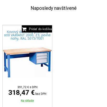
Naposledy navštívené
Kovový dielenský pracovný
stôl VARIANT 2000, Z3, pevné
nohy, RAL 5015/7001
391,72 €
s DPH
318,47 €
bez DPH
Na sklade