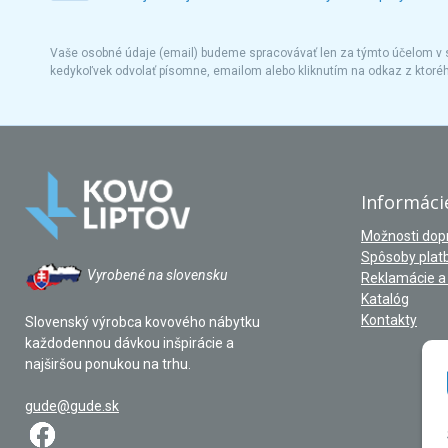
Vaše osobné údaje (email) budeme spracovávať len za týmto účelom v s
kedykoľvek odvolať písomne, emailom alebo kliknutím na odkaz z ktoré
Informáci
Možnosti dop
Spôsoby plat
Vyrobené na slovensku
Reklamácie a 
Katalóg
Kontakty
Slovenský výrobca kovového nábytku
každodennou dávkou inšpirácie a
najširšou ponukou na trhu.
gude@gude.sk