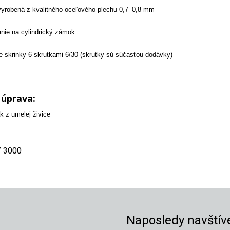
vyrobená z kvalitného oceľového plechu 0,7–0,8 mm
ie na cylindrický zámok
e skrinky 6 skrutkami 6/30 (skrutky sú súčasťou dodávky)
 úprava:
k z umelej živice
/ 3000
Naposledy navštív