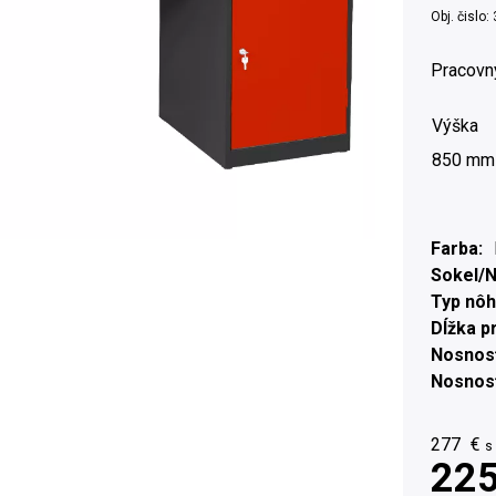
Obj. čislo:
Pracovn
Výška
850 mm
Farba
Sokel/
Typ nôh
Dĺžka p
Nosnosť
Nosnosť
277
€
s
225