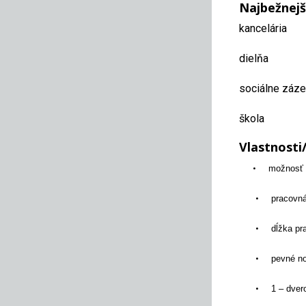
Najbežnejš
kancelária
dielňa
sociálne záz
škola
Vlastnosti
•
možnosť 
•
pracovn
•
dĺžka p
•
pevné no
•
1 – dver