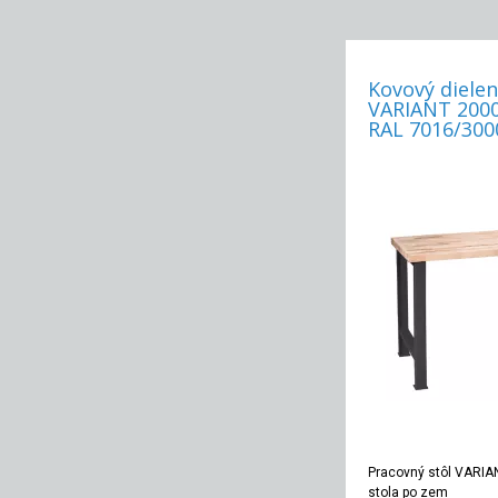
Kovový dielen
VARIANT 2000
RAL 7016/300
Pracovný stôl VARIAN
stola po zem