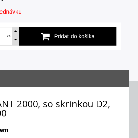
jednávku
Pridať do košíka
ks
ANT 2000, so skrinkou D2,
00
zem