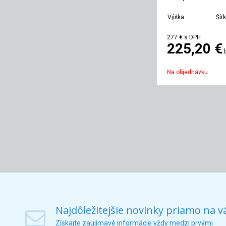
Výška
Šír
850 mm
20
277 €
s DPH
225,20 €
Na objednávku
Najdôležitejšie novinky priamo na v
Získajte zaujímavé informácie vždy medzi prvými