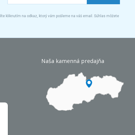
íte kliknutím na odkaz, ktorý vám pošleme na váš email. Súhlas môžete
Naša kamenná predajňa