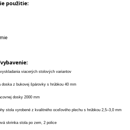
ie použitie:
emie
/vybavenie:
vyskladania viacerých stolových variantov
á doska z bukovej špárovky s hrúbkou 40 mm
racovnej dosky 2000 mm
hy stola vyrobené z kvalitného oceľového plechu s hrúbkou 2,5–3,0 mm
ová skrinka stola po zem, 2 police