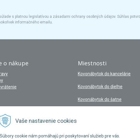
úlade s platnou legislatívou a zásadami ochrany osobných údajov. Súhlas potvrd
hokoľvek informačného emailu.
e o nákupe
Miestnosti
ravy
Kovonábytok do kancelárie
by
Kovonábytok do dieľne
vrátenie
Kovonábytok do šatne
Vaše nastavenie cookies
Súbory cookie nám pomáhajú pri poskytovaní služieb pre vás.