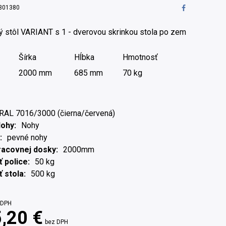
301380
ý stôl VARIANT s 1 - dverovou skrinkou stola po zem
Šírka
Hĺbka
Hmotnosť
2000 mm
685 mm
70 kg
RAL 7016/3000 (čierna/červená)
Nohy
Nohy
pevné nohy
racovnej dosky
2000mm
 police
50 kg
 stola
500 kg
 DPH
,20 €
bez DPH