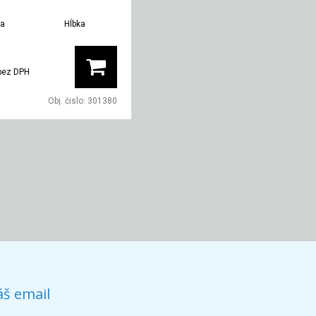
ka
Hĺbka
Hmotnosť
00 mm
685 mm
70 kg
bez DPH
Obj. čislo:
301380
áš email