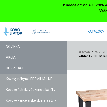
V dňoch od 27. 07. 2026 
Vaše
KATALÓGY
NOVINKA
ÚVOD
KOVOVÉ 
VARIANT 2000, so sk
AKCIA
DOPREDAJ
Kovový nábytok PREMIUM LINE
Kovové šatníkové skrine a lavičky
Kovové kancelárske skrine a stoly