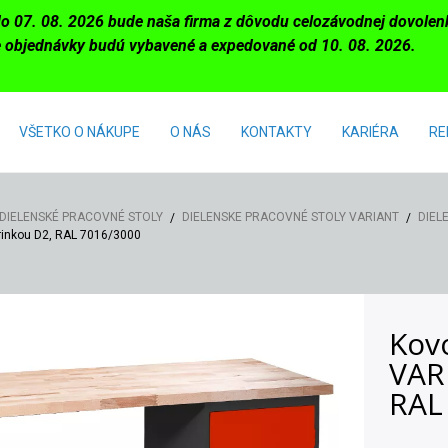
do 07. 08. 2026 bude naša firma z dôvodu celozávodnej dovole
 objednávky budú vybavené a expedované od 10. 08. 2026.
VŠETKO O NÁKUPE
O NÁS
KONTAKTY
KARIÉRA
RE
DIELENSKÉ PRACOVNÉ STOLY
DIELENSKE PRACOVNÉ STOLY VARIANT
DIEL
rinkou D2, RAL 7016/3000
Kovo
VAR
RAL