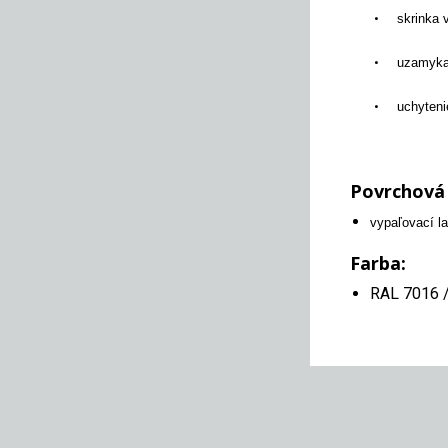
•
skrinka 
•
uzamykan
•
uchyteni
Povrchová
vypaľovací la
Farba:
RAL 7016 