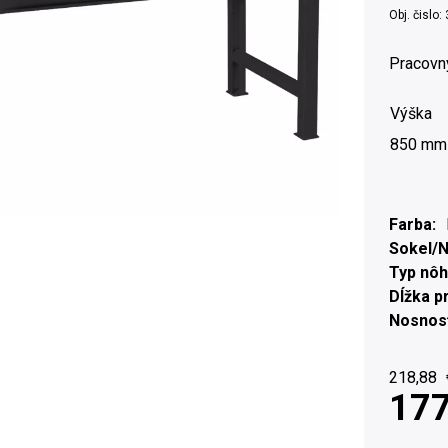
Obj. čislo:
Pracovn
Výška
850 mm
Farba
Sokel/
Typ nôh
Dĺžka p
Nosnosť
218,88
177