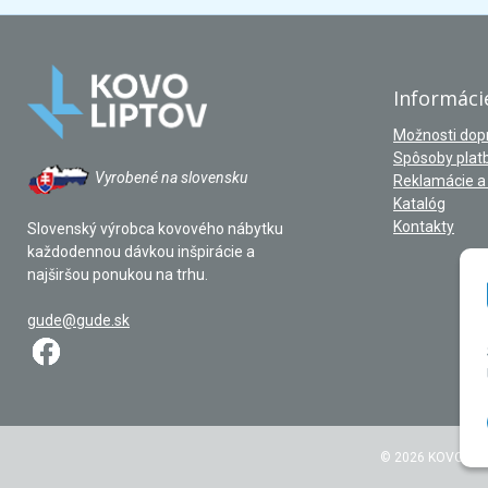
Informáci
Možnosti dop
Spôsoby plat
Vyrobené na slovensku
Reklamácie a 
Katalóg
Kontakty
Slovenský výrobca kovového nábytku
každodennou dávkou inšpirácie a
najširšou ponukou na trhu.
gude@gude.sk
© 2026 KOVOLIPTO