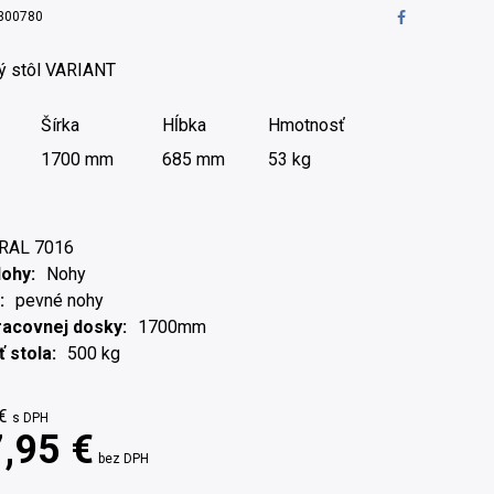
300780
ý stôl VARIANT
Šírka
Hĺbka
Hmotnosť
1700 mm
685 mm
53 kg
RAL 7016
Nohy
Nohy
pevné nohy
racovnej dosky
1700mm
 stola
500 kg
€
s DPH
,95 €
bez DPH