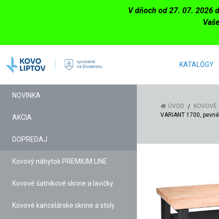
V dňoch od 27. 07. 2026 
Vaše
KATALÓGY
NOVINKA
ÚVOD
KOVOVÉ 
VARIANT 1700, pevné
AKCIA
DOPREDAJ
Kovový nábytok PREMIUM LINE
Kovové šatníkové skrine a lavičky
Kovové kancelárske skrine a stoly