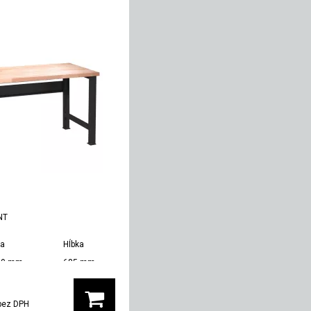
NT
ka
Hĺbka
Hmotnosť
00 mm
685 mm
53 kg
bez DPH