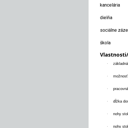
kancelária
dielňa
sociálne záz
škola
Vlastnosti
·
základná
·
možnosť 
·
pracovná
·
dĺžka d
·
nohy sto
·
nohy sto