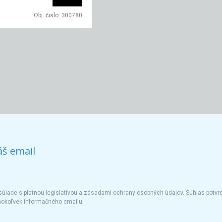
Obj. čislo:
300780
áš email
úlade s platnou legislatívou a zásadami ochrany osobných údajov. Súhlas potvrd
hokoľvek informačného emailu.