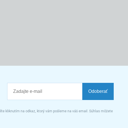
Odoberať
íte kliknutím na odkaz, ktorý vám pošleme na váš email. Súhlas môžete