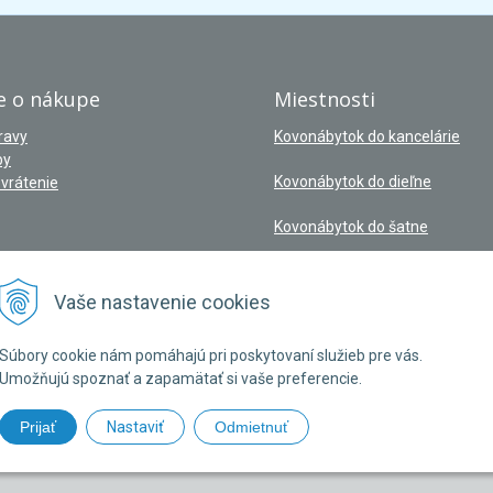
e o nákupe
Miestnosti
ravy
Kovonábytok do kancelárie
by
Kovonábytok do dieľne
vrátenie
Kovonábytok do šatne
Vaše nastavenie cookies
Súbory cookie nám pomáhajú pri poskytovaní služieb pre vás.
Umožňujú spoznať a zapamätať si vaše preferencie.
Prijať
Nastaviť
Odmietnuť
V | Slovenský výrobca kovového nábytku •
NextShop
&
e-shop Pohoda Connecto