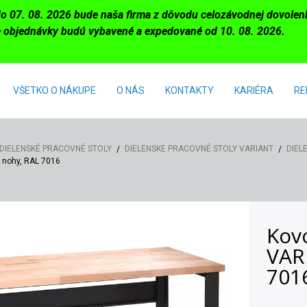
do 07. 08. 2026 bude naša firma z dôvodu celozávodnej dovole
 objednávky budú vybavené a expedované od 10. 08. 2026.
VŠETKO O NÁKUPE
O NÁS
KONTAKTY
KARIÉRA
RE
DIELENSKÉ PRACOVNÉ STOLY
DIELENSKE PRACOVNÉ STOLY VARIANT
DIEL
 nohy, RAL 7016
Kovo
VAR
701