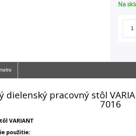
Na skl
metre
ý dielenský pracovný stôl VARI
7016
stôl VARIANT
ie použitie: