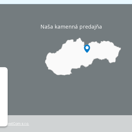
Naša kamenná predajňa
r
by
NextCom s.r.o.