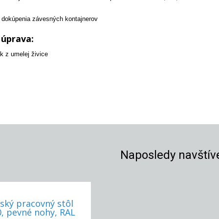
dokúpenia závesných kontajnerov
 úprava:
k z umelej živice
Naposledy navštív
ský pracovný stôl
RAL