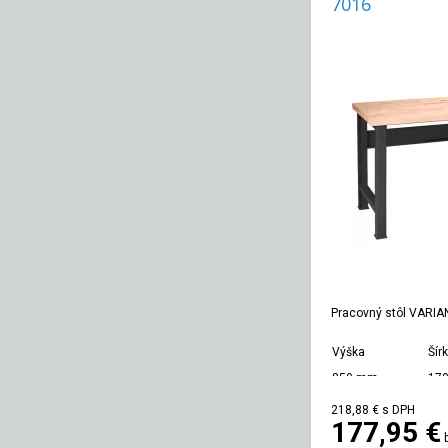
7016
Pracovný stôl VARIA
Výška
Šír
850 mm
17
218,88 €
s DPH
177,95 €