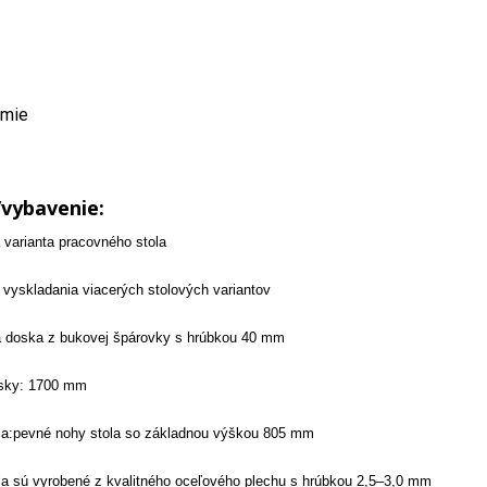
emie
/vybavenie:
 varianta pracovného stola
vyskladania viacerých stolových variantov
 doska z bukovej špárovky s hrúbkou 40 mm
osky: 1700 mm
la:pevné nohy stola so základnou výškou 805 mm
la sú vyrobené z kvalitného oceľového plechu s hrúbkou 2,5–3,0 mm