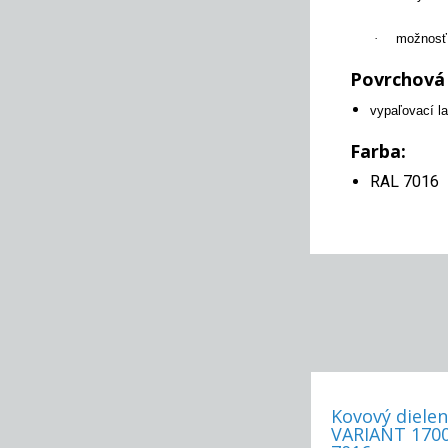
·
možnosť 
Povrchová
vypaľovací la
Farba:
RAL 7016
Kovový dielen
VARIANT 1700, pevné nohy, 