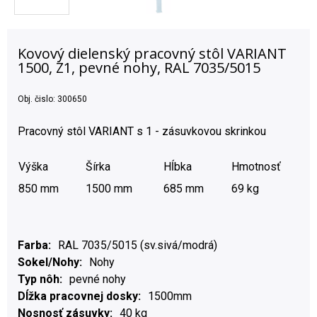
Kovový dielenský pracovný stôl VARIANT
1500, Z1, pevné nohy, RAL 7035/5015
Obj. čislo:
300650
Pracovný stôl VARIANT s 1 - zásuvkovou skrinkou
Výška
Šírka
Hĺbka
Hmotnosť
850 mm
1500 mm
685 mm
69 kg
Farba
RAL 7035/5015 (sv.sivá/modrá)
Sokel/Nohy
Nohy
Typ nôh
pevné nohy
Dĺžka pracovnej dosky
1500mm
Nosnosť zásuvky
40 kg