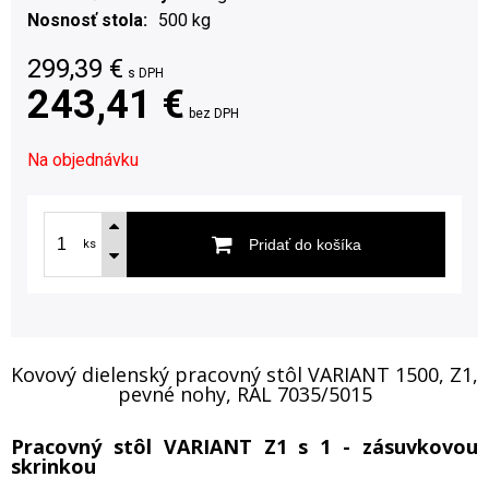
Nosnosť stola
500 kg
299,39
€
s DPH
243,41 €
bez DPH
Na objednávku
Pridať do košíka
ks
Kovový dielenský pracovný stôl VARIANT 1500, Z1,
pevné nohy, RAL 7035/5015
Pracovný stôl VARIANT Z1 s 1 - zásuvkovou
skrinkou