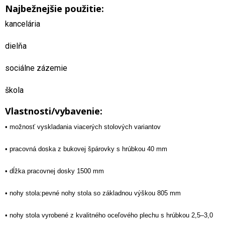
Najbežnejšie použitie:
kancelária
dielňa
sociálne zázemie
škola
Vlastnosti/vybavenie:
• možnosť vyskladania viacerých stolových variantov
• pracovná doska z bukovej špárovky s hrúbkou 40 mm
• dĺžka pracovnej dosky 1500 mm
• nohy stola:pevné nohy stola so základnou výškou 805 mm
• nohy stola vyrobené z kvalitného oceľového plechu s hrúbkou 2,5–3,0