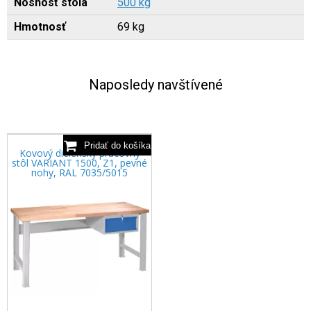
Nosnosť stola
500 kg
Hmotnosť
69 kg
Naposledy navštívené
Kovový dielenský pracovný
stôl VARIANT 1500, Z1, pevné
nohy, RAL 7035/5015