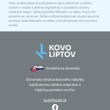
Vaše osobné údaje (email) budeme spracovávať len za týmto
účelom v súlade s platnou legislatívou a zásadami ochrany
osobných údajov. Súhlas potvrdíte kliknutím na odkaz, ktorý vám
pošleme na váš email. Súhlas môžete kedykoľvek odvolať písomne,
emailom alebo kliknutím na odkaz z ktoréhokoľvek informačného
emailu.
Vyrobené na slovensku
Slovenský výrobca kovového nábytku
každodennou dávkou inšpirácie a
najširšou ponukou na trhu.
gude@gude.sk