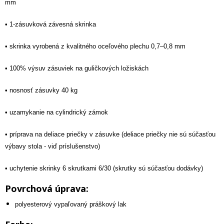
mm
• 1-zásuvková závesná skrinka
• skrinka vyrobená z kvalitného oceľového plechu 0,7–0,8 mm
• 100% výsuv zásuviek na guličkových ložiskách
• nosnosť zásuvky 40 kg
• uzamykanie na cylindrický zámok
•
príprava na deliace priečky v zásuvke (deliace priečky nie sú súčasťou
výbavy stola - viď príslušenstvo)
• uchytenie skrinky 6 skrutkami 6/30 (skrutky sú súčasťou dodávky)
Povrchová úprava:
polyesterový vypaľovaný práškový lak