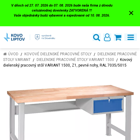
V dňoch od 27. 07. 2026 do 07. 08. 2026 bude naša firma z dôvodu
×
celozávodnej dovolenky ZATVORENÁ !!!
Vaše objednávky budú vybavené a expedované od 10. 08. 2026.
ÚVOD
KOVOVÉ DIELENSKÉ PRACOVNÉ STOLY
DIELENSKE PRACOVNÉ
STOLY VARIANT
DIELENSKE PRACOVNÉ STOLY VARIANT 1500
Kovový
dielenský pracovný stôl VARIANT 1500, Z1, pevné nohy, RAL 7035/5015