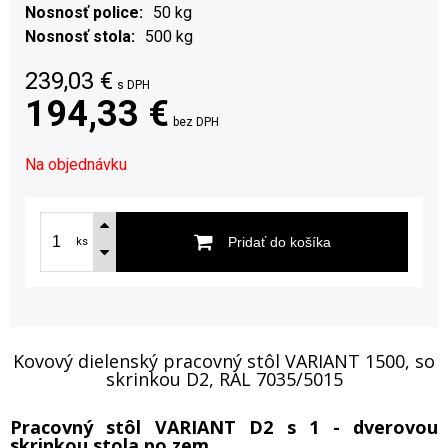
Nosnosť police
50 kg
Nosnosť stola
500 kg
239,03
€
s DPH
194,33 €
bez DPH
Na objednávku
Pridať do košíka
ks
Kovový dielenský pracovný stôl VARIANT 1500, so
skrinkou D2, RAL 7035/5015
Pracovný stôl VARIANT D2 s 1 - dverovou
skrinkou stola po zem