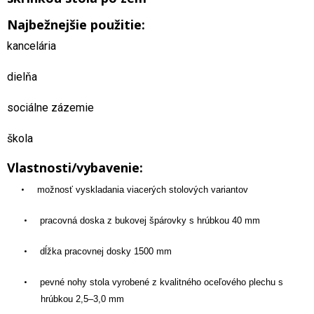
Najbežnejšie použitie:
kancelária
dielňa
sociálne zázemie
škola
Vlastnosti/vybavenie:
•
možnosť vyskladania viacerých stolových variantov
•
pracovná doska z bukovej špárovky s hrúbkou 40 mm
•
dĺžka pracovnej dosky 1500 mm
•
pevné nohy stola vyrobené z kvalitného oceľového plechu s
hrúbkou 2,5–3,0 mm