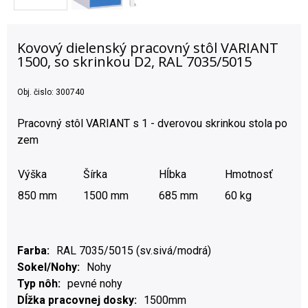
Kovový dielenský pracovný stôl VARIANT
1500, so skrinkou D2, RAL 7035/5015
Obj. čislo:
300740
Pracovný stôl VARIANT s 1 - dverovou skrinkou stola po
zem
Výška
Šírka
Hĺbka
Hmotnosť
850 mm
1500 mm
685 mm
60 kg
Farba
RAL 7035/5015 (sv.sivá/modrá)
Sokel/Nohy
Nohy
Typ nôh
pevné nohy
Dĺžka pracovnej dosky
1500mm