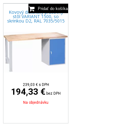
Kovový dielenský pracovný
stôl VARIANT 1500, so
skrinkou D2, RAL 7035/5015
239,03 €
s DPH
194,33 €
bez DPH
Na objednávku