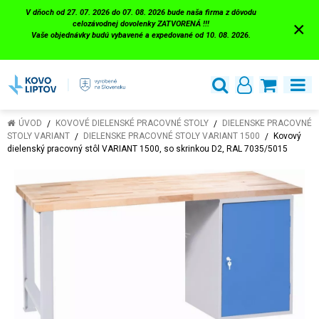
V dňoch od 27. 07. 2026 do 07. 08. 2026 bude naša firma z dôvodu
×
celozávodnej dovolenky ZATVORENÁ !!!
Vaše objednávky budú vybavené a expedované od 10. 08. 2026.
ÚVOD
KOVOVÉ DIELENSKÉ PRACOVNÉ STOLY
DIELENSKE PRACOVNÉ
STOLY VARIANT
DIELENSKE PRACOVNÉ STOLY VARIANT 1500
Kovový
dielenský pracovný stôl VARIANT 1500, so skrinkou D2, RAL 7035/5015