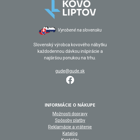
Vyrobené na slovensku
Slovenský výrobca kovového nábytku
každodennou dávkou inšpirácie a
najširšou ponukou na trhu.
gude@gude.sk
INFORMÁCIE O NÁKUPE
Možnosti dopravy
Spôsoby platby
Reklamácie a vrátenie
Katalóg
Kontakty