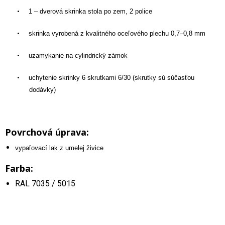
•
1 – dverová skrinka stola po zem, 2 police
•
skrinka vyrobená z kvalitného oceľového plechu 0,7–0,8 mm
•
uzamykanie na cylindrický zámok
•
uchytenie skrinky 6 skrutkami 6/30 (skrutky sú súčasťou
dodávky)
Povrchová úprava:
vypaľovací lak z umelej živice
Farba:
RAL 7035 / 5015