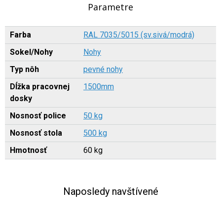
Parametre
Farba
RAL 7035/5015 (sv.sivá/modrá)
Sokel/Nohy
Nohy
Typ nôh
pevné nohy
Dĺžka pracovnej
1500mm
dosky
Nosnosť police
50 kg
Nosnosť stola
500 kg
Hmotnosť
60 kg
Naposledy navštívené