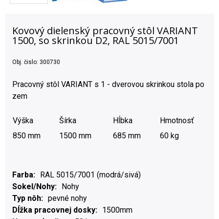
Kovový dielenský pracovný stôl VARIANT
1500, so skrinkou D2, RAL 5015/7001
Obj. čislo:
300730
Pracovný stôl VARIANT s 1 - dverovou skrinkou stola po
zem
Výška
Šírka
Hĺbka
Hmotnosť
850 mm
1500 mm
685 mm
60 kg
Farba
RAL 5015/7001 (modrá/sivá)
Sokel/Nohy
Nohy
Typ nôh
pevné nohy
Dĺžka pracovnej dosky
1500mm