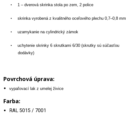
•
1 – dverová skrinka stola po zem, 2 police
•
skrinka vyrobená z kvalitného oceľového plechu 0,7–0,8 mm
•
uzamykanie na cylindrický zámok
•
uchytenie skrinky 6 skrutkami 6/30 (skrutky sú súčasťou
dodávky)
Povrchová úprava:
vypaľovací lak z umelej živice
Farba:
RAL 5015 / 7001