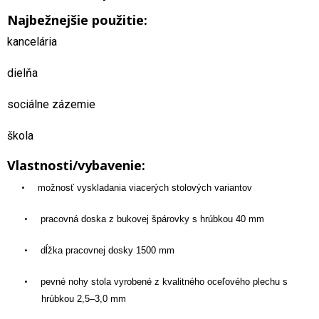
Najbežnejšie použitie:
kancelária
dielňa
sociálne zázemie
škola
Vlastnosti/vybavenie:
•
možnosť vyskladania viacerých stolových variantov
•
pracovná doska z bukovej špárovky s hrúbkou 40 mm
•
dĺžka pracovnej dosky 1500 mm
•
pevné nohy stola vyrobené z kvalitného oceľového plechu s
hrúbkou 2,5–3,0 mm