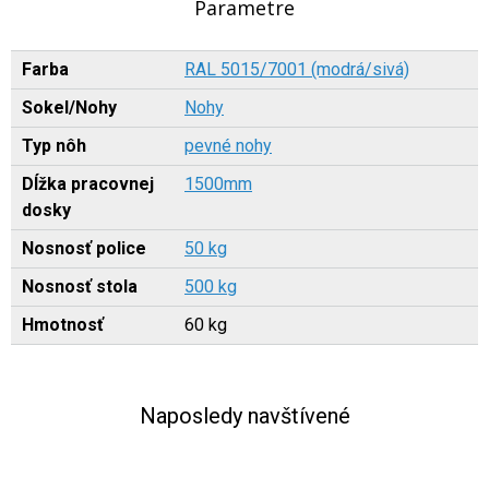
Parametre
Farba
RAL 5015/7001 (modrá/sivá)
Sokel/Nohy
Nohy
Typ nôh
pevné nohy
Dĺžka pracovnej
1500mm
dosky
Nosnosť police
50 kg
Nosnosť stola
500 kg
Hmotnosť
60 kg
Naposledy navštívené