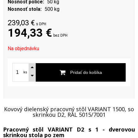
Nosnosť police
50 kg
Nosnosť stola
500 kg
239,03
€
s DPH
194,33 €
bez DPH
Na objednávku
Pridať do košíka
ks
Kovový dielenský pracovný stôl VARIANT 1500, so
skrinkou D2, RAL 5015/7001
Pracovný stôl VARIANT D2 s 1 - dverovou
skrinkou stola po zem