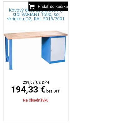
Kovový dielenský pracovný
stôl VARIANT 1500, so
skrinkou D2, RAL 5015/7001
239,03 €
s DPH
194,33 €
bez DPH
Na objednávku