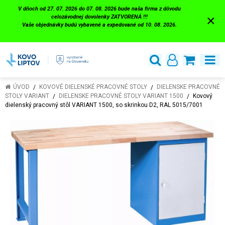
V dňoch od 27. 07. 2026 do 07. 08. 2026 bude naša firma z dôvodu
×
celozávodnej dovolenky ZATVORENÁ !!!
Vaše objednávky budú vybavené a expedované od 10. 08. 2026.
ÚVOD
KOVOVÉ DIELENSKÉ PRACOVNÉ STOLY
DIELENSKE PRACOVNÉ
STOLY VARIANT
DIELENSKE PRACOVNÉ STOLY VARIANT 1500
Kovový
dielenský pracovný stôl VARIANT 1500, so skrinkou D2, RAL 5015/7001