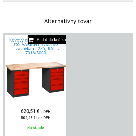
Alternatívny tovar
Kovový dielenský pracovný
stôl VARIANT 1700, so
zásuvkami 2Z5, RAL
7016/3000
620,51
€
s DPH
504,48 €
bez DPH
Na sklade