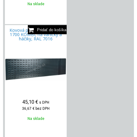
Na sklade
Kovová perforovaná stena
1700 KOMBI, na vaničky a
háčiky, RAL 7016
45,10
€
s DPH
36,67 €
bez DPH
Na sklade