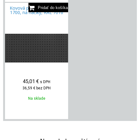
Kovová perforovaná stena
1700, na háčiky, RAL 7016
45,01
€
s DPH
36,59 €
bez DPH
Na sklade