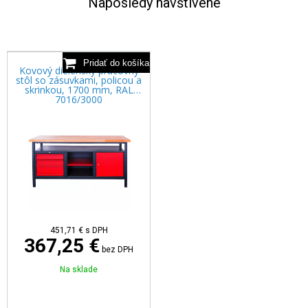
Naposledy navštívené
Kovový dielenský pracovný
stôl so zásuvkami, policou a
skrinkou, 1700 mm, RAL
7016/3000
451,71 €
s DPH
367,25 €
bez DPH
Na sklade