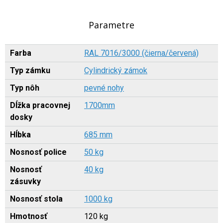
Parametre
Farba
RAL 7016/3000 (čierna/červená)
Typ zámku
Cylindrický zámok
Typ nôh
pevné nohy
Dĺžka pracovnej
1700mm
dosky
Hĺbka
685 mm
Nosnosť police
50 kg
Nosnosť
40 kg
zásuvky
Nosnosť stola
1000 kg
Hmotnosť
120 kg