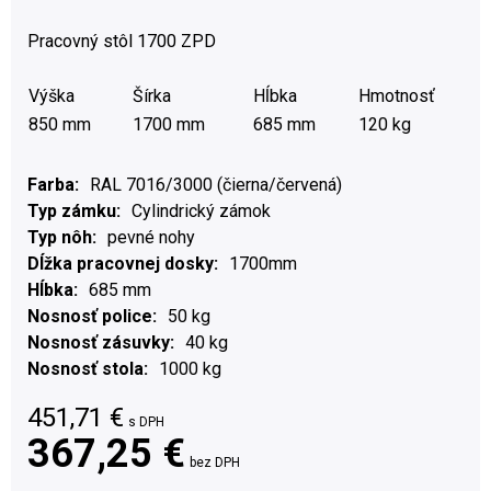
Pracovný stôl 1700 ZPD
Výška
Šírka
Hĺbka
Hmotnosť
850 mm
1700 mm
685 mm
120 kg
Farba
RAL 7016/3000 (čierna/červená)
Typ zámku
Cylindrický zámok
Typ nôh
pevné nohy
Dĺžka pracovnej dosky
1700mm
Hĺbka
685 mm
Nosnosť police
50 kg
Nosnosť zásuvky
40 kg
Nosnosť stola
1000 kg
451,71
€
s DPH
367,25 €
bez DPH