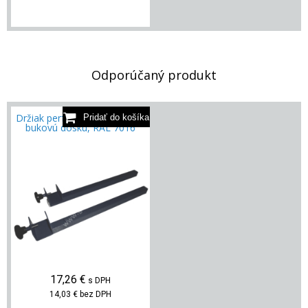
Odporúčaný produkt
Držiak perforovanej steny na
bukovú dosku, RAL 7016
17,26
€
s DPH
14,03 €
bez DPH