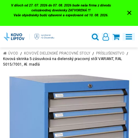
V dňoch od 27. 07. 2026 do 07. 08. 2026 bude naša firma z dôvodu
×
celozávodnej dovolenky ZATVORENÁ !!!
Vaše objednávky budú vybavené a expedované od 10. 08. 2026.
ÚVOD
KOVOVÉ DIELENSKÉ PRACOVNÉ STOLY
PRÍSLUŠENSTVO
Kovová skrinka 5-zásuvková na dielenský pracovný stôl VARIANT, RAL
5015/7001, Al. madlá