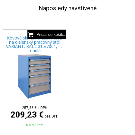
Naposledy navštívené
Kovová skrinka 5-zásuvková
na dielenský pracovný stôl
VARIANT, RAL 5015/7001, Al.
madlá
257,36 €
s DPH
209,23 €
bez DPH
Na sklade