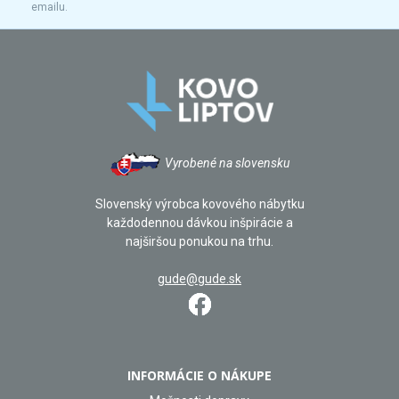
emailu.
Vyrobené na slovensku
Slovenský výrobca kovového nábytku
každodennou dávkou inšpirácie a
najširšou ponukou na trhu.
gude@gude.sk
INFORMÁCIE O NÁKUPE