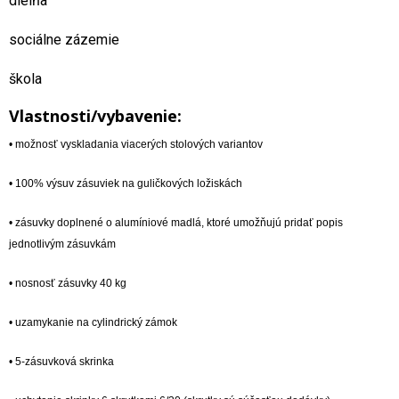
dielňa
sociálne zázemie
škola
Vlastnosti/vybavenie:
• možnosť vyskladania viacerých stolových variantov
• 100% výsuv zásuviek na guličkových ložiskách
• zásuvky doplnené o alumíniové madlá, ktoré umožňujú pridať popis
jednotlivým zásuvkám
• nosnosť zásuvky 40 kg
• uzamykanie na cylindrický zámok
• 5-zásuvková skrinka