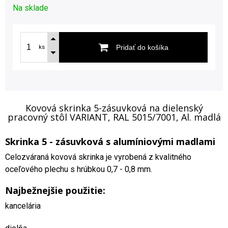
Na sklade
Pridať do košíka
ks
Kovová skrinka 5-zásuvková na dielenský
pracovný stôl VARIANT, RAL 5015/7001, Al. madlá
Skrinka 5 - zásuvková s alumíniovými madlami
Celozváraná kovová skrinka je vyrobená z kvalitného
oceľového plechu s hrúbkou 0,7 - 0,8 mm.
Najbežnejšie použitie:
kancelária