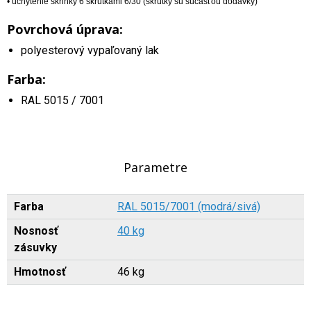
• uchytenie skrinky 6 skrutkami 6/30 (skrutky sú súčasťou dodávky)
Povrchová úprava:
polyesterový vypaľovaný lak
Farba:
RAL 5015 / 7001
Parametre
Farba
RAL 5015/7001 (modrá/sivá)
Nosnosť
40 kg
zásuvky
Hmotnosť
46 kg