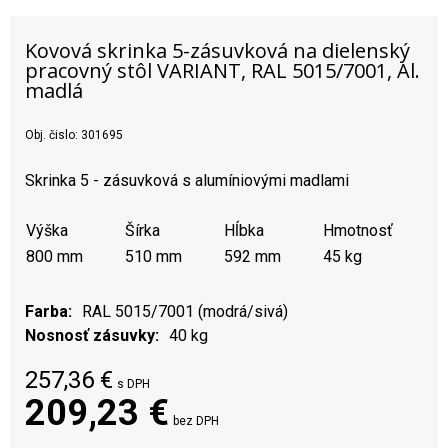
Kovová skrinka 5-zásuvková na dielenský
pracovný stôl VARIANT, RAL 5015/7001, Al.
madlá
Obj. čislo:
301695
Skrinka 5 - zásuvková s alumíniovými madlami
Výška
Šírka
Hĺbka
Hmotnosť
800 mm
510 mm
592 mm
45 kg
Farba
RAL 5015/7001 (modrá/sivá)
Nosnosť zásuvky
40 kg
257,36
€
s DPH
209,23 €
bez DPH