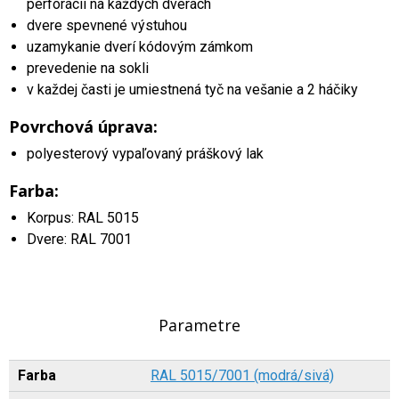
perforácii na každých dverách
dvere spevnené výstuhou
uzamykanie dverí kódovým zámkom
prevedenie na sokli
v každej časti je umiestnená tyč na vešanie a 2 háčiky
Povrchová úprava:
polyesterový vypaľovaný práškový lak
Farba:
Korpus: RAL 5015
Dvere: RAL 7001
Parametre
Farba
RAL 5015/7001 (modrá/sivá)