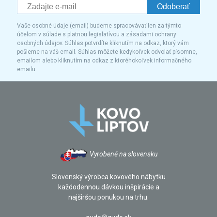
Odoberať
Vaše osobné údaje (email) budeme spracovávať len za týmto
účelom v súlade s platnou legislatívou a zásadami ochrany
osobných údajov. Súhlas potvrdíte kliknutím na odkaz, ktorý vám
pošleme na váš email. Súhlas môžete kedykoľvek odvolať písomne,
emailom alebo kliknutím na odkaz z ktoréhokoľvek informačného
emailu.
Vyrobené na slovensku
Slovenský výrobca kovového nábytku
každodennou dávkou inšpirácie a
najširšou ponukou na trhu.