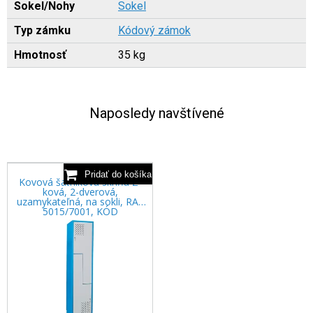
Sokel/Nohy
Sokel
Typ zámku
Kódový zámok
Hmotnosť
35 kg
Naposledy navštívené
Kovová šatníková skriňa Z-
ková, 2-dverová,
uzamykateľná, na sokli, RAL
5015/7001, KÓD