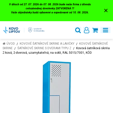
V dňoch od 27. 07. 2026 do 07. 08. 2026 bude naša firma z dôvodu
×
celozávodnej dovolenky ZATVORENÁ !!!
Vaše objednávky budú vybavené a expedované od 10. 08. 2026.
ÚVOD
KOVOVÉ ŠATNÍKOVÉ SKRINE A LAVIČKY
KOVOVÉ ŠATNÍKOVÉ
SKRINE
ŠATNÍKOVÉ SKRINE S DVERAMI TYPU Z
Kovová šatníková skriňa
Z-ková, 2-dverová, uzamykateľná, na sokli, RAL 5015/7001, KÓD