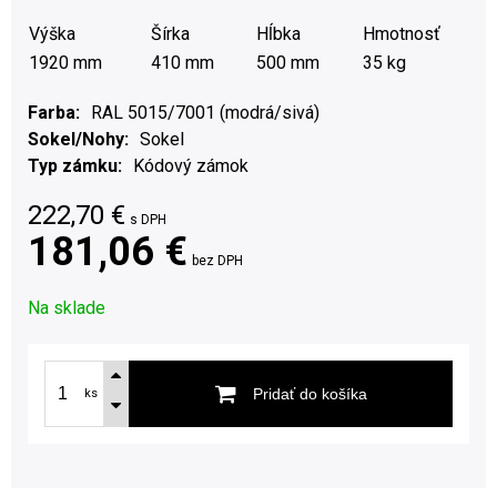
Výška
Šírka
Hĺbka
Hmotnosť
1920 mm
410 mm
500 mm
35 kg
Farba
RAL 5015/7001 (modrá/sivá)
Sokel/Nohy
Sokel
Typ zámku
Kódový zámok
222,70
€
s DPH
181,06 €
bez DPH
Na sklade
Pridať do košíka
ks