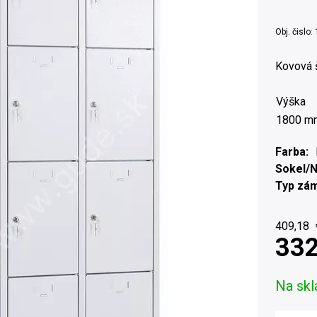
Obj. čislo:
Kovová 
Výška
1800 m
Farba
Sokel/
Typ zá
409,18
332
Na skl