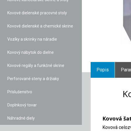
Kovové dielenské pracovné stoly
Kovové dielenské a chemické skrine
Vozíky a skrinky na náradie
Kovový nábytok do dielne
Kovové regály a funkčné skrine
Popis
Para
Perforované steny a držiaky
Ko
Príslušenstvo
Doplnkový tovar
Kovová šat
Náhradné diely
Kovová celozv