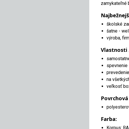
zamykateľné b
Najbežnejš
školské za
šatne - wel
výroba, fir
Vlastnosti
samostatn
spevnenie 
prevedenie 
na všetkýc
veľkosť bo
Povrchová
polyestero
Farba:
Korpus: R