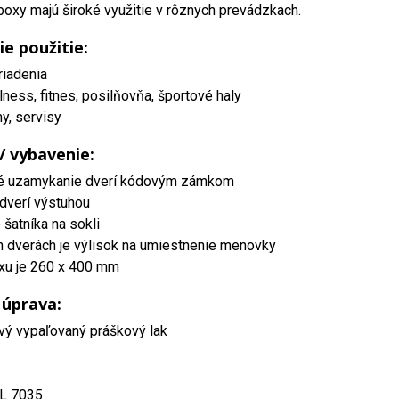
oxy majú široké využitie v rôznych prevádzkach.
ie použitie:
riadenia
lness, fitnes, posilňovňa, športové haly
my, servisy
 / vybavenie:
é uzamykanie dverí kódovým zámkom
dverí výstuhou
šatníka na sokli
h dverách je výlisok na umiestnenie menovky
xu je 260 x 400 mm
 úprava:
vý vypaľovaný práškový lak
AL 7035