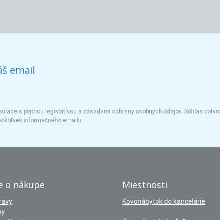
áš email
úlade s platnou legislatívou a zásadami ochrany osobných údajov. Súhlas potvrd
hokoľvek informačného emailu.
e o nákupe
Miestnosti
ravy
Kovonábytok do kancelárie
by