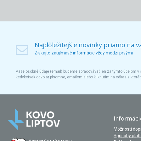
Najdôležitejšie novinky priamo na v
Získajte zaujímavé informácie vždy medzi prvými
Vaše osobné údaje (email) budeme spracovávať len za týmto účelom v s
kedykoľvek odvolať písomne, emailom alebo kliknutím na odkaz z ktoré
Informáci
Možnosti dop
Spôsoby plat