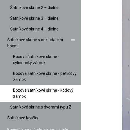
Šatníkové skrine 2 – dielne
Šatníkové skrine 3 – dielne
Šatníkové skrine 4 – dielne
Šatníkové skrine s odkladacími
boxmi
Boxové šatníkové skrine -
cylindrický zámok
Boxové šatníkové skrine - petlicový
zámok
Boxové šatníkové skrine - kódový
zámok
Šatníkové skrine s dverami typu Z
Šatníkové lavičky
Kovové kancelárske skrine a stoly