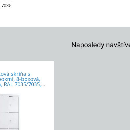
L 7035
Naposledy navštív
ová skriňa s
boxmi, 8-boxová,
, RAL 7035/7035,