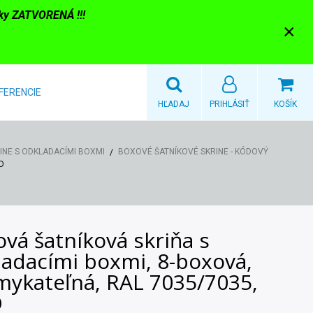
nky ZATVORENÁ !!!
×
FERENCIE
HĽADAJ
PRIHLÁSIŤ
KOŠÍK
INE S ODKLADACÍMI BOXMI
BOXOVÉ ŠATNÍKOVÉ SKRINE - KÓDOVÝ
ÓD
vá šatníková skriňa s
ladacími boxmi, 8-boxová,
mykateľná, RAL 7035/7035,
D