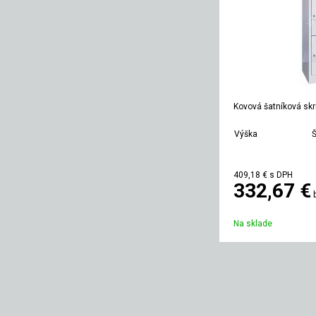
Kovová šatníková skr
Výška
Š
1800 mm
409,18 €
s DPH
332,67 €
Na sklade