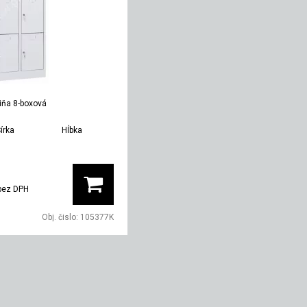
iňa 8-boxová
írka
Hĺbka
Hmotnosť
600 mm
500 mm
40 kg
bez DPH
Obj. čislo:
105377K