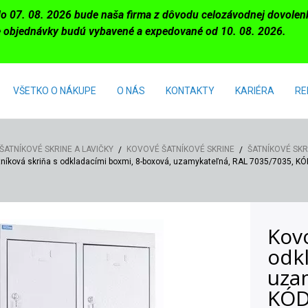
do 07. 08. 2026 bude naša firma z dôvodu celozávodnej dovole
 objednávky budú vybavené a expedované od 10. 08. 2026.
VŠETKO O NÁKUPE
O NÁS
KONTAKTY
KARIÉRA
RE
ŠATNÍKOVÉ SKRINE A LAVIČKY
KOVOVÉ ŠATNÍKOVÉ SKRINE
ŠATNÍKOVÉ SKR
níková skriňa s odkladacími boxmi, 8-boxová, uzamykateľná, RAL 7035/7035, K
Kovo
odk
uza
KÓ