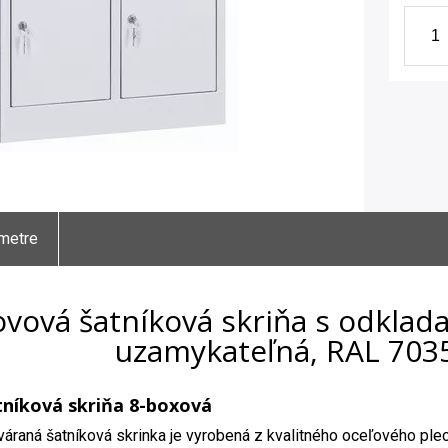
metre
vová šatníková skriňa s odklad
uzamykateľná, RAL 703
níková skriňa 8-boxová
áraná šatníková skrinka je vyrobená z kvalitného oceľového ple