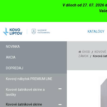
V dňoch od 27. 07. 2026 
Vaše
KATALÓGY
NOVINKA
ÚVOD
KOVOVÉ 
ZÁMOK
Kovová šat
AKCIA
DOPREDAJ
Kovový nábytok PREMIUM LINE
Kovové šatníkové skrine a
lavičky
Kovové šatníkové skrine