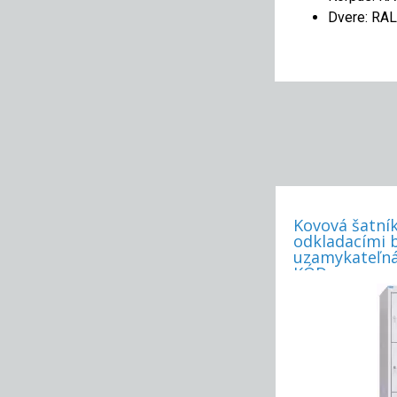
Dvere: RA
Kovová šatník
odkladacími 
uzamykateľná
KÓD