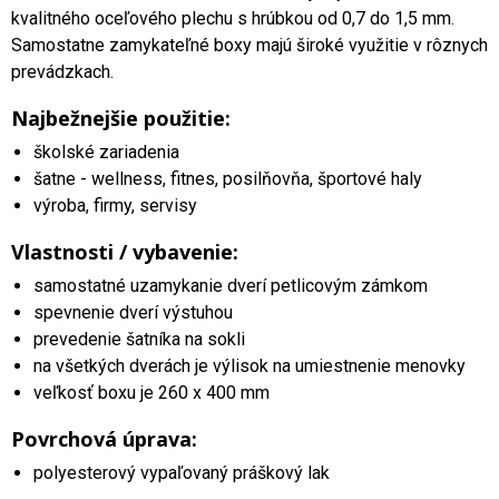
kvalitného oceľového plechu s hrúbkou od 0,7 do 1,5 mm.
Samostatne zamykateľné boxy majú široké využitie v rôznych
prevádzkach.
Najbežnejšie použitie:
školské zariadenia
šatne - wellness, fitnes, posilňovňa, športové haly
výroba, firmy, servisy
Vlastnosti / vybavenie:
samostatné uzamykanie dverí petlicovým zámkom
spevnenie dverí výstuhou
prevedenie šatníka na sokli
na všetkých dverách je výlisok na umiestnenie menovky
veľkosť boxu je 260 x 400 mm
Povrchová úprava:
polyesterový vypaľovaný práškový lak