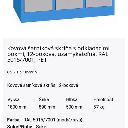
Kovová šatníková skriňa s odkladacími
boxmi, 12-boxová, uzamykateľná, RAL
5015/7001, PET
Obj. čislo:
105391V
Kovová šatníková skriňa 12-boxová
Výška
Šírka
Hĺbka
Hmotnosť
1800 mm
890 mm
500 mm
57 kg
Farba
RAL 5015/7001 (modrá/sivá)
Sokel/Nohy
Sokel