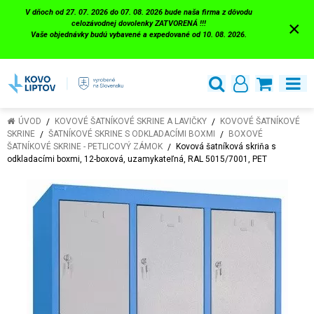
V dňoch od 27. 07. 2026 do 07. 08. 2026 bude naša firma z dôvodu
×
celozávodnej dovolenky ZATVORENÁ !!!
Vaše objednávky budú vybavené a expedované od 10. 08. 2026.
ÚVOD
KOVOVÉ ŠATNÍKOVÉ SKRINE A LAVIČKY
KOVOVÉ ŠATNÍKOVÉ
SKRINE
ŠATNÍKOVÉ SKRINE S ODKLADACÍMI BOXMI
BOXOVÉ
ŠATNÍKOVÉ SKRINE - PETLICOVÝ ZÁMOK
Kovová šatníková skriňa s
odkladacími boxmi, 12-boxová, uzamykateľná, RAL 5015/7001, PET