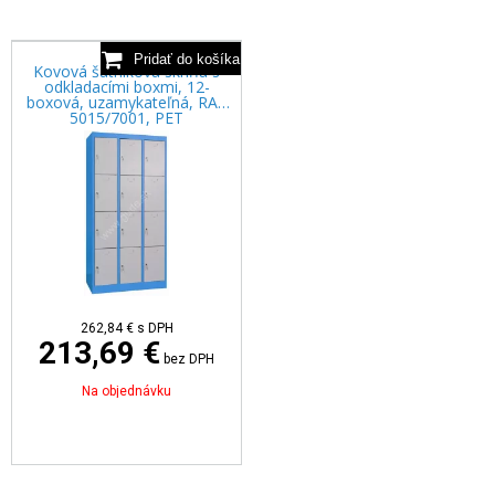
Kovová šatníková skriňa s
odkladacími boxmi, 12-
boxová, uzamykateľná, RAL
5015/7001, PET
262,84 €
s DPH
213,69 €
bez DPH
Na objednávku