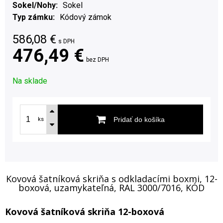
Sokel/Nohy
Sokel
Typ zámku
Kódový zámok
586,08
€
s DPH
476,49 €
bez DPH
Na sklade
Pridať do košíka
ks
Kovová šatníková skriňa s odkladacími boxmi, 12-
boxová, uzamykateľná, RAL 3000/7016, KÓD
Kovová šatníková skriňa 12-boxová