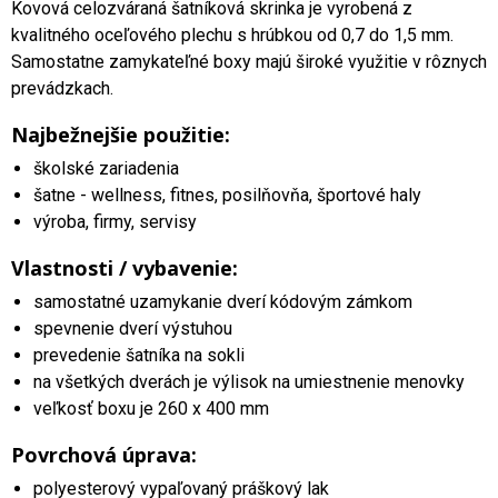
Kovová celozváraná šatníková skrinka je vyrobená z
kvalitného oceľového plechu s hrúbkou od 0,7 do 1,5 mm.
Samostatne zamykateľné boxy majú široké využitie v rôznych
prevádzkach.
Najbežnejšie použitie:
školské zariadenia
šatne - wellness, fitnes, posilňovňa, športové haly
výroba, firmy, servisy
Vlastnosti / vybavenie:
samostatné uzamykanie dverí kódovým zámkom
spevnenie dverí výstuhou
prevedenie šatníka na sokli
na všetkých dverách je výlisok na umiestnenie menovky
veľkosť boxu je 260 x 400 mm
Povrchová úprava:
polyesterový vypaľovaný práškový lak