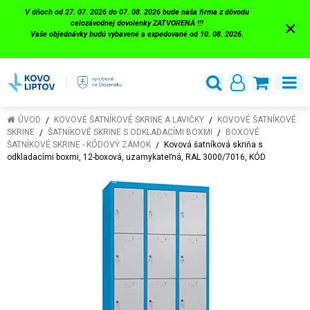
V dňoch od 27. 07. 2026 do 07. 08. 2026 bude naša firma z dôvodu
×
celozávodnej dovolenky ZATVORENÁ !!!
Vaše objednávky budú vybavené a expedované od 10. 08. 2026.
ÚVOD
KOVOVÉ ŠATNÍKOVÉ SKRINE A LAVIČKY
KOVOVÉ ŠATNÍKOVÉ
SKRINE
ŠATNÍKOVÉ SKRINE S ODKLADACÍMI BOXMI
BOXOVÉ
ŠATNÍKOVÉ SKRINE - KÓDOVÝ ZÁMOK
Kovová šatníková skriňa s
odkladacími boxmi, 12-boxová, uzamykateľná, RAL 3000/7016, KÓD