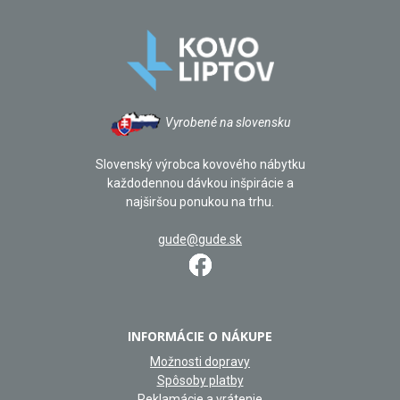
Vyrobené na slovensku
Slovenský výrobca kovového nábytku
každodennou dávkou inšpirácie a
najširšou ponukou na trhu.
gude@gude.sk
INFORMÁCIE O NÁKUPE
Možnosti dopravy
Spôsoby platby
Reklamácie a vrátenie