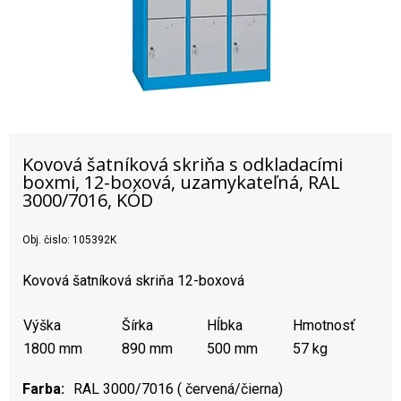
Kovová šatníková skriňa s odkladacími
boxmi, 12-boxová, uzamykateľná, RAL
3000/7016, KÓD
Obj. čislo:
105392K
Kovová šatníková skriňa 12-boxová
Výška
Šírka
Hĺbka
Hmotnosť
1800 mm
890 mm
500 mm
57 kg
Farba
RAL 3000/7016 ( červená/čierna)