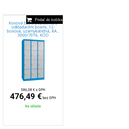
Kovová šatníková skriňa s
odkladacími boxmi, 12-
boxová, uzamykateľná, RAL
3000/7016, KÓD
586,08 €
s DPH
476,49 €
bez DPH
Na sklade