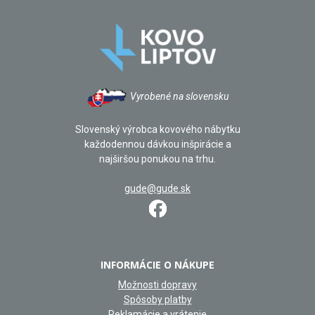
Vyrobené na slovensku
Slovenský výrobca kovového nábytku
každodennou dávkou inšpirácie a
najširšou ponukou na trhu.
gude@gude.sk
INFORMÁCIE O NÁKUPE
Možnosti dopravy
Spôsoby platby
Reklamácie a vrátenie