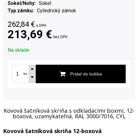
Sokel/Nohy
Sokel
Typ zámku
Cylindrický zámok
262,84
€
s DPH
213,69 €
bez DPH
Na sklade
Pridať do košíka
ks
Kovová šatníková skriňa s odkladacími boxmi, 12-
boxová, uzamykateľná, RAL 3000/7016, CYL
Kovová šatníková skriňa 12-boxová