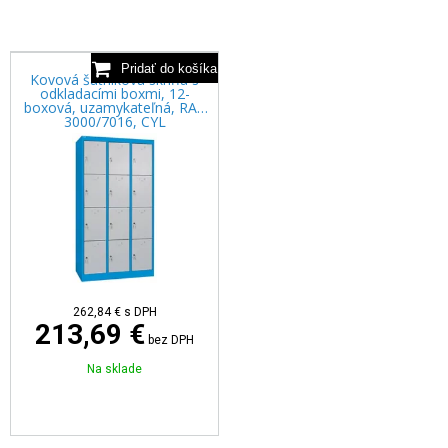
Kovová šatníková skriňa s
odkladacími boxmi, 12-
boxová, uzamykateľná, RAL
3000/7016, CYL
262,84 €
s DPH
213,69 €
bez DPH
Na sklade