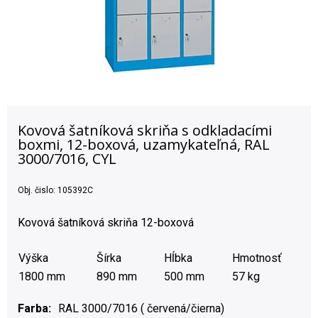
Kovová šatníková skriňa s odkladacími
boxmi, 12-boxová, uzamykateľná, RAL
3000/7016, CYL
Obj. čislo:
105392C
Kovová šatníková skriňa 12-boxová
Výška
Šírka
Hĺbka
Hmotnosť
1800 mm
890 mm
500 mm
57 kg
Farba
RAL 3000/7016 ( červená/čierna)