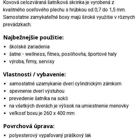
Kovová celozváraná šatníková skrinka je vyrobená z
kvalitného oceľového plechu s hrúbkou od 0,7 do 1,5 mm.
Samostatne zamykateľné boxy majú široké využitie v rôznych
prevádzkach.
Najbežnejšie použitie:
školské zariadenia
šatne - wellness, fitnes, posilňovňa, športové haly
výroba, firmy, servisy
Vlastnosti / vybavenie:
samostatné uzamykanie dverí cylindrickým zámkom
spevnenie dverí výstuhou
prevedenie šatníka na sokli
na všetkých dverách je výlisok na umiestnenie menovky
veľkosť boxu je 260 x 400 mm
Povrchová úprava:
polyesterový vypaľovaný práškový lak