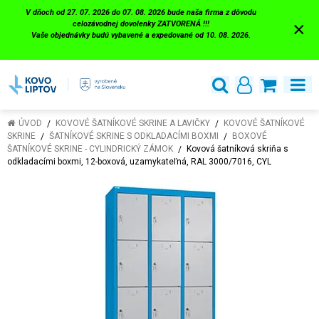
V dňoch od 27. 07. 2026 do 07. 08. 2026 bude naša firma z dôvodu
×
celozávodnej dovolenky ZATVORENÁ !!!
Vaše objednávky budú vybavené a expedované od 10. 08. 2026.
ÚVOD
KOVOVÉ ŠATNÍKOVÉ SKRINE A LAVIČKY
KOVOVÉ ŠATNÍKOVÉ
SKRINE
ŠATNÍKOVÉ SKRINE S ODKLADACÍMI BOXMI
BOXOVÉ
ŠATNÍKOVÉ SKRINE - CYLINDRICKÝ ZÁMOK
Kovová šatníková skriňa s
odkladacími boxmi, 12-boxová, uzamykateľná, RAL 3000/7016, CYL