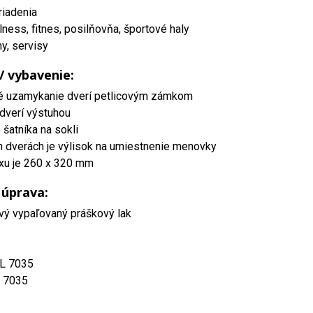
riadenia
lness, fitnes, posilňovňa, športové haly
my, servisy
 / vybavenie:
é uzamykanie dverí petlicovým zámkom
dverí výstuhou
šatníka na sokli
h dverách je výlisok na umiestnenie menovky
xu je 260 x 320 mm
 úprava:
vý vypaľovaný práškový lak
AL 7035
L 7035