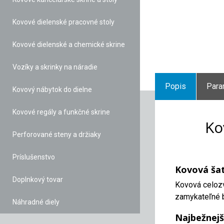
Kovové dielenské pracovné stoly
Kovové dielenské a chemické skrine
Vozíky a skrinky na náradie
Popis
Para
Kovový nábytok do dielne
Kovové regály a funkčné skrine
Ko
Perforované steny a držiaky
Príslušenstvo
Kovová šat
Doplnkový tovar
Kovová celozv
zamykateľné b
Náhradné diely
Najbežnejš