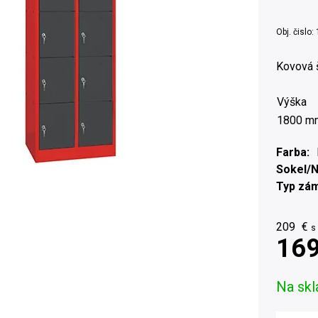
Obj. čislo:
Kovová 
Výška
1800 m
Farba
Sokel/
Typ zá
209
€
s
169
Na skl