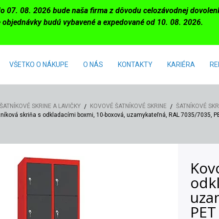
do 07. 08. 2026 bude naša firma z dôvodu celozávodnej dovole
 objednávky budú vybavené a expedované od 10. 08. 2026.
VŠETKO O NÁKUPE
O NÁS
KONTAKTY
KARIÉRA
RE
ŠATNÍKOVÉ SKRINE A LAVIČKY
KOVOVÉ ŠATNÍKOVÉ SKRINE
ŠATNÍKOVÉ SKR
níková skriňa s odkladacími boxmi, 10-boxová, uzamykateľná, RAL 7035/7035, P
Kovo
odk
uza
PET