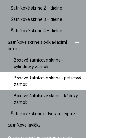
Šatníkové skrine 2 – dielne
Šatníkové skrine 3 – dielne
Šatníkové skrine 4 – dielne
Šatníkové skrine s odkladacími
boxmi
Boxové šatníkové skrine -
cylindrický zámok
Boxové šatníkové skrine - petlicový
zámok
Boxové šatníkové skrine - kódový
zámok
Šatníkové skrine s dverami typu Z
Šatníkové lavičky
Kovové kancelárske skrine a stoly