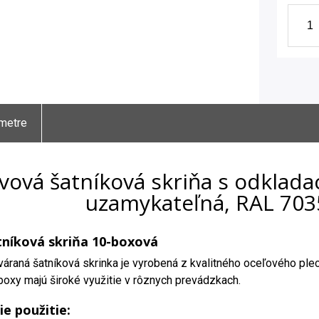
metre
vová šatníková skriňa s odklada
uzamykateľná, RAL 703
níková skriňa 10-boxová
áraná šatníková skrinka je vyrobená z kvalitného oceľového ple
oxy majú široké využitie v rôznych prevádzkach.
ie použitie: