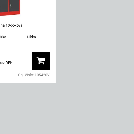
iňa 10-boxová
írka
Hĺbka
Hmotnosť
600 mm
500 mm
42 kg
bez DPH
Obj. čislo:
105420V