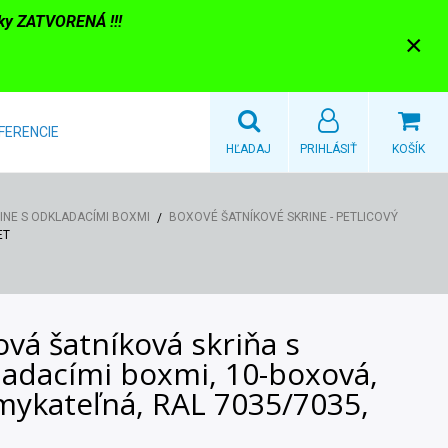
nky ZATVORENÁ !!!
×
FERENCIE
HĽADAJ
PRIHLÁSIŤ
KOŠÍK
INE S ODKLADACÍMI BOXMI
BOXOVÉ ŠATNÍKOVÉ SKRINE - PETLICOVÝ
ET
vá šatníková skriňa s
ladacími boxmi, 10-boxová,
mykateľná, RAL 7035/7035,