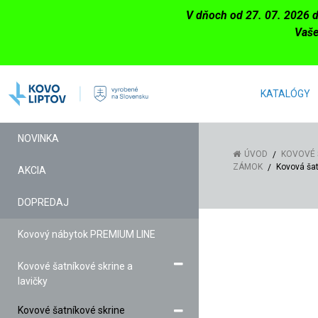
V dňoch od 27. 07. 2026 
Vaše
KATALÓGY
NOVINKA
ÚVOD
KOVOVÉ 
ZÁMOK
Kovová šat
AKCIA
DOPREDAJ
Kovový nábytok PREMIUM LINE
Kovové šatníkové skrine a
lavičky
Kovové šatníkové skrine