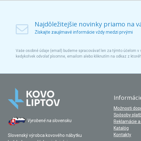
Najdôležitejšie novinky priamo na v
Získajte zaujímavé informácie vždy medzi prvými
Vaše osobné údaje (email) budeme spracovávať len za týmto účelom v s
kedykoľvek odvolať písomne, emailom alebo kliknutím na odkaz z ktoré
Informáci
Možnosti dop
Spôsoby plat
Vyrobené na slovensku
Reklamácie a 
Katalóg
Kontakty
Slovenský výrobca kovového nábytku