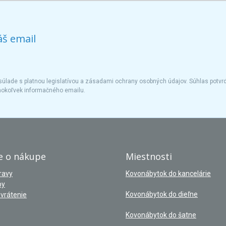
áš email
úlade s platnou legislatívou a zásadami ochrany osobných údajov. Súhlas potvrd
hokoľvek informačného emailu.
e o nákupe
Miestnosti
ravy
Kovonábytok do kancelárie
by
Kovonábytok do dieľne
vrátenie
Kovonábytok do šatne