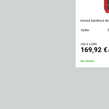
Kovová šatníková skr
Výška
Š
1800 mm
209 €
s DPH
169,92 €
Na sklade