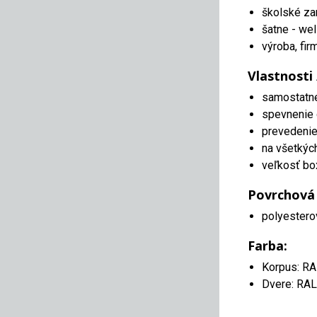
školské za
šatne - wel
výroba, fir
Vlastnosti
samostatn
spevnenie 
prevedenie 
na všetkýc
veľkosť bo
Povrchová
polyestero
Farba:
Korpus: R
Dvere: RA