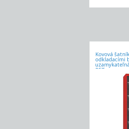
Kovová šatník
odkladacími 
uzamykateľná
PET