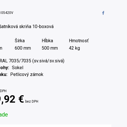
105420V
šatníková skriňa 10-boxová
Šírka
Hĺbka
Hmotnosť
m
600 mm
500 mm
42 kg
RAL 7035/7035 (sv.sivá/sv.sivá)
Nohy
Sokel
mku
Petlicový zámok
 DPH
,92 €
bez DPH
ade