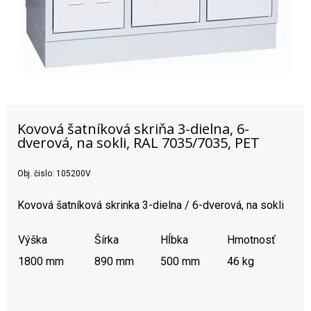
Kovová šatníková skriňa 3-dielna, 6-
dverová, na sokli, RAL 7035/7035, PET
Obj. čislo:
105200V
Kovová šatníková skrinka 3-dielna / 6-dverová, na sokli
Výška
Šírka
Hĺbka
Hmotnosť
1800 mm
890 mm
500 mm
46 kg