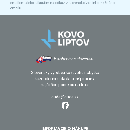
emailom alebo kliknutím na odkaz z ktoréhokoľvek informačného
emailu.
Vyrobené na slovensku
Slovenský výrobca kovového nábytku
každodennou dávkou inšpirácie a
najširšou ponukou na trhu.
gude@gude.sk
INFORMÁCIE O NÁKUPE