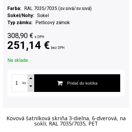
Farba
RAL 7035/7035 (sv.sivá/sv.sivá)
Sokel/Nohy
Sokel
Typ zámku
Petlicový zámok
308,90
€
s DPH
251,14 €
bez DPH
Na sklade
Pridať do košíka
ks
Kovová šatníková skriňa 3-dielna, 6-dverová, na
sokli, RAL 7035/7035, PET