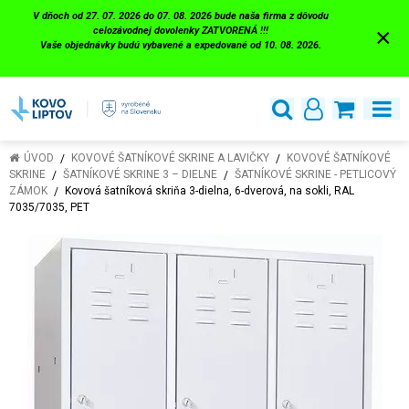
V dňoch od 27. 07. 2026 do 07. 08. 2026 bude naša firma z dôvodu
×
celozávodnej dovolenky ZATVORENÁ !!!
Vaše objednávky budú vybavené a expedované od 10. 08. 2026.
ÚVOD
KOVOVÉ ŠATNÍKOVÉ SKRINE A LAVIČKY
KOVOVÉ ŠATNÍKOVÉ
SKRINE
ŠATNÍKOVÉ SKRINE 3 – DIELNE
ŠATNÍKOVÉ SKRINE - PETLICOVÝ
ZÁMOK
Kovová šatníková skriňa 3-dielna, 6-dverová, na sokli, RAL
7035/7035, PET