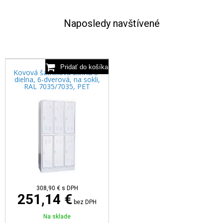
Naposledy navštívené
Kovová šatníková skriňa 3-
dielna, 6-dverová, na sokli,
RAL 7035/7035, PET
308,90 €
s DPH
251,14 €
bez DPH
Na sklade