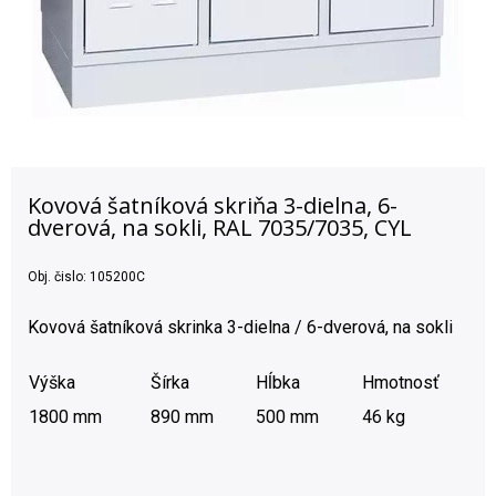
Kovová šatníková skriňa 3-dielna, 6-
dverová, na sokli, RAL 7035/7035, CYL
Obj. čislo:
105200C
Kovová šatníková skrinka 3-dielna / 6-dverová, na sokli
Výška
Šírka
Hĺbka
Hmotnosť
1800 mm
890 mm
500 mm
46 kg