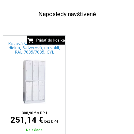
Naposledy navštívené
Kovová šatníková skriňa 3-
dielna, 6-dverová, na sokli,
RAL 7035/7035, CYL
308,90 €
s DPH
251,14 €
bez DPH
Na sklade