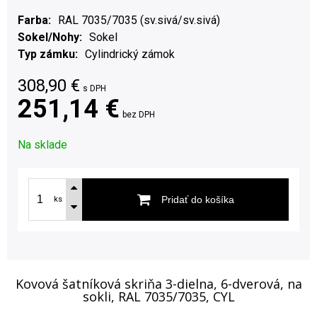
Farba
RAL 7035/7035 (sv.sivá/sv.sivá)
Sokel/Nohy
Sokel
Typ zámku
Cylindrický zámok
308,90
€
s DPH
251,14 €
bez DPH
Na sklade
Pridať do košíka
ks
Kovová šatníková skriňa 3-dielna, 6-dverová, na
sokli, RAL 7035/7035, CYL