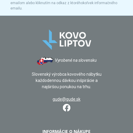
emailom alebo kliknutím na odkaz z ktoréhokoľvek informačného
emailu.
Vyrobené na slovensku
Slovenský výrobca kovového nábytku
každodennou dávkou inšpirácie a
najširšou ponukou na trhu.
gude@gude.sk
INFORMÁCIE O NÁKUPE