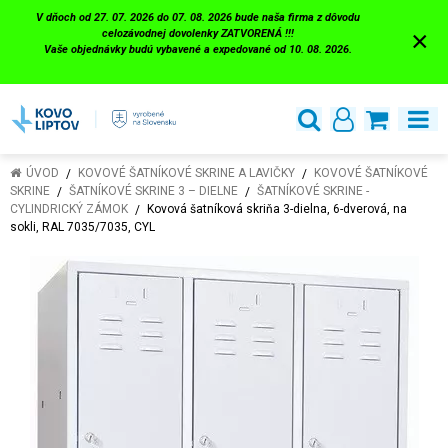
V dňoch od 27. 07. 2026 do 07. 08. 2026 bude naša firma z dôvodu
×
celozávodnej dovolenky ZATVORENÁ !!!
Vaše objednávky budú vybavené a expedované od 10. 08. 2026.
ÚVOD
KOVOVÉ ŠATNÍKOVÉ SKRINE A LAVIČKY
KOVOVÉ ŠATNÍKOVÉ
SKRINE
ŠATNÍKOVÉ SKRINE 3 – DIELNE
ŠATNÍKOVÉ SKRINE -
CYLINDRICKÝ ZÁMOK
Kovová šatníková skriňa 3-dielna, 6-dverová, na
sokli, RAL 7035/7035, CYL