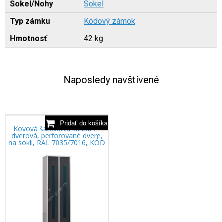
Sokel/Nohy
Sokel
Typ zámku
Kódový zámok
Hmotnosť
42 kg
Naposledy navštívené
Kovová šatníková skriňa 2-
dverová, perforované dvere,
na sokli, RAL 7035/7016, KÓD