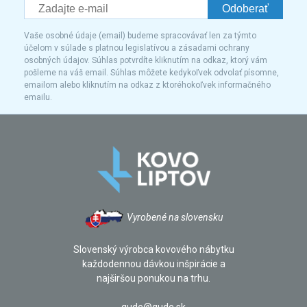
Odoberať
Vaše osobné údaje (email) budeme spracovávať len za týmto
účelom v súlade s platnou legislatívou a zásadami ochrany
osobných údajov. Súhlas potvrdíte kliknutím na odkaz, ktorý vám
pošleme na váš email. Súhlas môžete kedykoľvek odvolať písomne,
emailom alebo kliknutím na odkaz z ktoréhokoľvek informačného
emailu.
Vyrobené na slovensku
Slovenský výrobca kovového nábytku
každodennou dávkou inšpirácie a
najširšou ponukou na trhu.
gude@gude.sk