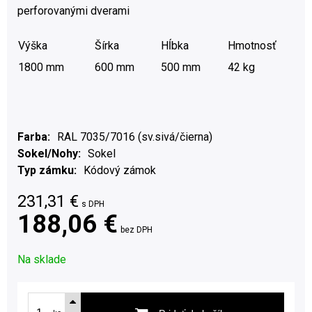
perforovanými dverami
Výška
Šírka
Hĺbka
Hmotnosť
1800 mm
600 mm
500 mm
42 kg
Farba
RAL 7035/7016 (sv.sivá/čierna)
Sokel/Nohy
Sokel
Typ zámku
Kódový zámok
231,31
€
s DPH
188,06 €
bez DPH
Na sklade