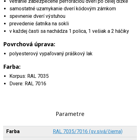
vetranie zabezpečené perforáciou dverí po celej dĺžke
samostatné uzamykanie dverí kódovým zámkom
spevnenie dverí výstuhou
prevedenie šatníka na sokli
v každej časti sa nachádza 1 polica, 1 vešiak a 2 háčiky
Povrchová úprava:
polyesterový vypaľovaný práškový lak
Farba:
Korpus: RAL 7035
Dvere: RAL 7016
Parametre
Farba
RAL 7035/7016 (sv.sivá/čierna)